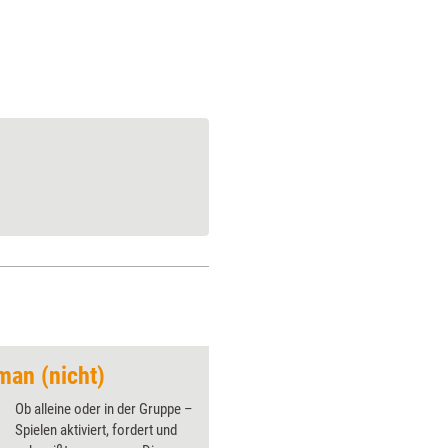
man (nicht)
Erkenne Dich selbst
Ob alleine oder in der Gruppe –
Spielen aktiviert, fordert und