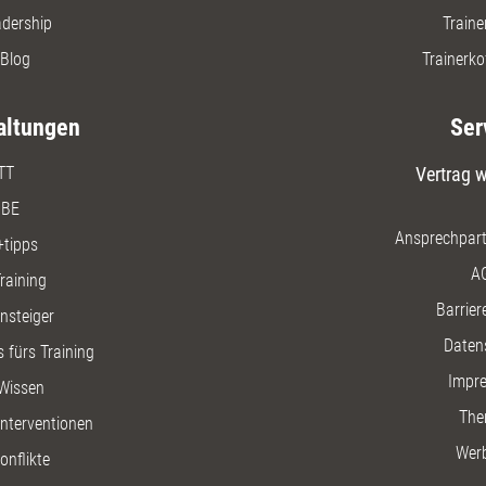
adership
Traine
Blog
Trainerko
altungen
Ser
TT
Vertrag w
BE
Ansprechpart
+tipps
A
raining
Barriere
insteiger
Daten
 fürs Training
Impr
Wissen
The
nterventionen
Wer
onflikte