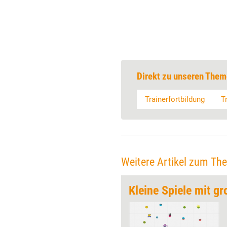
Direkt zu unseren Them
Trainerfortbildung
T
Weitere Artikel zum Th
m Gepäck
Kleine Spiele mit g
Den Transfer des im
Workshop Gelernten in den