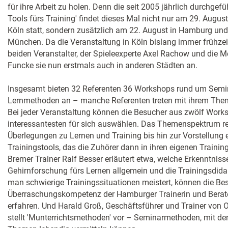
für ihre Arbeit zu holen. Denn die seit 2005 jährlich durchgef
Tools fürs Training' findet dieses Mal nicht nur am 29. Augu
Köln statt, sondern zusätzlich am 22. August in Hamburg un
München. Da die Veranstaltung in Köln bislang immer frühzeit
beiden Veranstalter, der Spieleexperte Axel Rachow und die M
Funcke sie nun erstmals auch in anderen Städten an.
Insgesamt bieten 32 Referenten 36 Workshops rund um Semina
Lernmethoden an – manche Referenten treten mit ihrem Them
Bei jeder Veranstaltung können die Besucher aus zwölf Works
interessantesten für sich auswählen. Das Themenspektrum r
Überlegungen zu Lernen und Training bis hin zur Vorstellung
Trainingstools, das die Zuhörer dann in ihren eigenen Train
Bremer Trainer Ralf Besser erläutert etwa, welche Erkenntniss
Gehirnforschung fürs Lernen allgemein und die Trainingsdidak
man schwierige Trainingssituationen meistert, können die B
Überraschungskompetenz der Hamburger Trainerin und Berate
erfahren. Und Harald Groß, Geschäftsführer und Trainer von O
stellt 'Munterrichtsmethoden' vor – Seminarmethoden, mit de