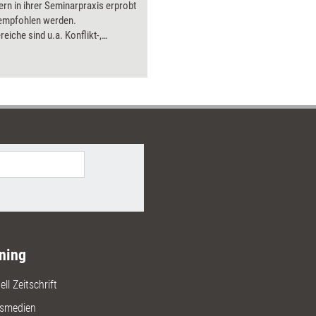
ern in ihrer Seminarpraxis erprobt
Bilder.
 empfohlen werden.
reiche sind u.a. Konflikt-,
ations- und Kreativmanagement,
rozesse, Ausdrucksvermögen,
on und Evaluation. Als
rtensystem verwendbar.
ning
ll Zeitschrift
gsmedien