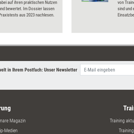
bei auf ihren praktischen Nutzen
von Train
und bewertet. Im Dossier lassen
sind und
 Praxistests aus 2023 nachlesen.
Einsatzbe
Kommunik
Gruppenp
Kooperati
Karteika
elt in Ihrem Postfach: Unser Newsletter
rung
Trai
nare Magazin
Training aktue
ip-Medien
Trainin