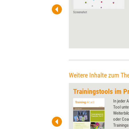
Arbeitsalltag zu sichern, ist
eine ewige Herausforderung
für Trainer. Trotzdem werden
Screenshot
wissenschaftliche
Erkenntnisse dazu noch zu
wenig beachtet, meint Ina
Weinbauer-Heidel. Wie
Weiterbildner von ihnen
profitieren können, erklärt die
Transferexpertin.
Weitere Inhalte zum Th
chen
Trainingstools im Pr
 wirkungsvolle Grafiken für
In jeder 
 und Pinnwand, für Handouts und
Tool unte
t-Charts erleichtern Ihre
Weiterbil
he. Als Mitglied von Training
oder Coa
ben Sie Flatrate-Zugriff auf alle
Trainings