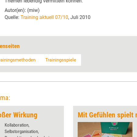
Themen lebendig vermitteln können.
Autor(en): (miw)
Quelle:
Training aktuell 07/10
, Juli 2010
enseiten
rainingsmethoden
Trainingsspiele
ema:
roßer Wirkung
Mit Gefühlen spielt 
Kollaboration,
Selbstorganisation,