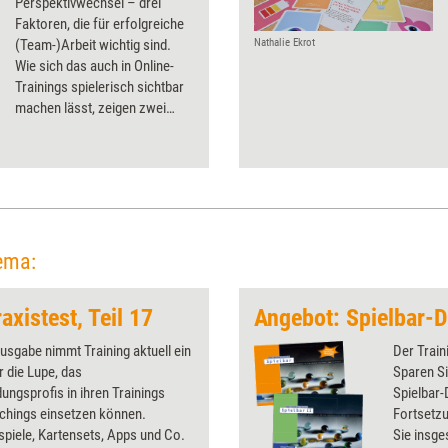
Perspektivwechsel – drei
Faktoren, die für erfolgreiche
(Team-)Arbeit wichtig sind.
Nathalie Ekrot
Wie sich das auch in Online-
Trainings spielerisch sichtbar
machen lässt, zeigen zwei
Beispiele.
ema:
axistest, Teil 17
Ausgabe nimmt Training aktuell ein
Der Train
r die Lupe, das
Sparen Si
dungsprofis in ihren Trainings
Spielbar-
chings einsetzen können.
Fortsetzu
spiele, Kartensets, Apps und Co.
Sie insge