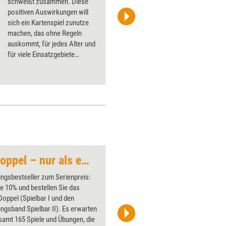
schweißt zusammen. Diese
positiven Auswirkungen will
sich ein Kartenspiel zunutze
machen, das ohne Regeln
auskommt, für jedes Alter und
für viele Einsatzgebiete
geeignet sein soll. Was
„Kopfsalat mit Herz“ wirklich
kann, hat Training aktuell mit
einem Praxistest
herausgefunden.
Angebot: Spielbar-Doppel – nur als ebooks
Regeln und Abspra
ingsbestseller zum Serienpreis:
Über 1000
e 10% und bestellen Sie das
Flipchart
Doppel (Spielbar I und den
PowerPoin
ngsband Spielbar II). Es erwarten
Bildsprac
samt 165 Spiele und Übungen, die
aktuell ha