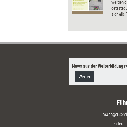
werden da
getestet 
sich alle
News aus der Weiterbildungsw
Weiter
Füh
managerSemi
Leadersh