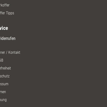
rkoffer
ffer Tipps
vice
iderrufen
ner / Kontakt
GB
freiheit
schutz
essum
men
bung