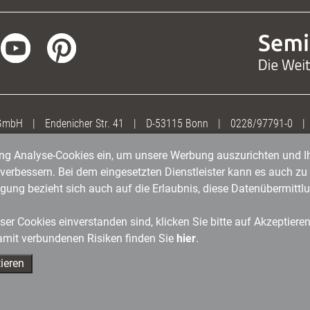
 GmbH
|
Endenicher Str. 41
|
D-53115 Bonn
|
0228/97791-0
|
gung Analyse-Cookies ein, um unsere Werbung auszurichten und Ih
erbessern. Bei dem eingesetzten Dienstleister kann es auch zu 
igung bezieht sich auch auf die Erlaubnis, diese Datenübermit
er Cookies einverstanden sind, klicken Sie bitte auf Akzeptiere
amit verbundenen Risiken finden Sie
hier
.
ieren