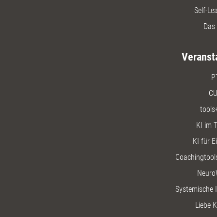
Self-Le
Das 
Veranst
P
CU
tools
KI im T
KI für E
Coachingtools
Neuro
Systemische I
Liebe K