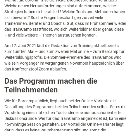
Wie hat die Corona-Krise die Weiterbildungsbranche verändert?
Welche neuen Herausforderungen sind aufgekommen, welche
Strategien haben sich etabliert? Welche Tools und Methoden haben
sich bewährt? Solche Fragen beschäftigen zurzeit viele
Trainerinnen, Berater und Coachs. Gut, dass im Frühsommer wieder
das TrainCamp stattfindet, wo sich Weiterbildner über genau diese
– und viele weitere – Themen austauschen können.
Am 17. Juni 2021 lädt die Redaktion von Training aktuell bereits
zum fünften Mal – und zum zweiten Mal online – zum Barcamp für
Weiterbildungsprofis. Die Sommer-Premiere des TrainCamps wird
wie sein Vorgänger im vergangenen November hauptsächlich über
das Konferenztool Zoom ablaufen.
Das Programm machen die
Teilnehmenden
Wie für Barcamps üblich, liegt auch bei der Online-Variante die
Gestaltung des Programms bei den Teilnehmenden selbst. Sei es die
Vorstellung eines nützlichen Tools oder eine austauschorientierte
Diskussionsrunde: Wer für das TrainCamp angemeldet ist, kann eine
45-minütige Session gestalten. Der Vorteil der Online-Variante liegt
darin, dass es keine Raumbegrenzung gibt und somit die