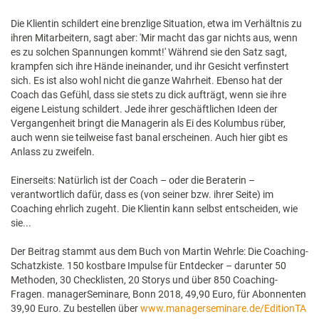
Die Klientin schildert eine brenzlige Situation, etwa im Verhältnis zu
ihren Mitarbeitern, sagt aber: 'Mir macht das gar nichts aus, wenn
es zu solchen Spannungen kommt!' Während sie den Satz sagt,
krampfen sich ihre Hände ineinander, und ihr Gesicht verfinstert
sich. Es ist also wohl nicht die ganze Wahrheit. Ebenso hat der
Coach das Gefühl, dass sie stets zu dick aufträgt, wenn sie ihre
eigene Leistung schildert. Jede ihrer geschäftlichen Ideen der
Vergangenheit bringt die Managerin als Ei des Kolumbus rüber,
auch wenn sie teilweise fast banal erscheinen. Auch hier gibt es
Anlass zu zweifeln.
Einerseits: Natürlich ist der Coach – oder die Beraterin –
verantwortlich dafür, dass es (von seiner bzw. ihrer Seite) im
Coaching ehrlich zugeht. Die Klientin kann selbst entscheiden, wie
sie...
Der Beitrag stammt aus dem Buch von Martin Wehrle: Die Coaching-
Schatzkiste. 150 kostbare Impulse für Entdecker – darunter 50
Methoden, 30 Checklisten, 20 Storys und über 850 Coaching-
Fragen. managerSeminare, Bonn 2018, 49,90 Euro, für Abonnenten
39,90 Euro. Zu bestellen über
www.managerseminare.de/EditionTA