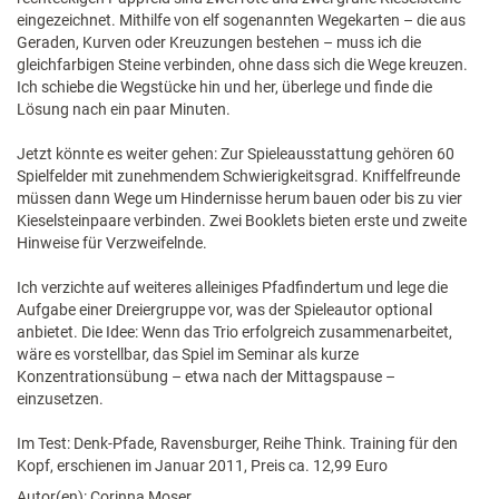
eingezeichnet. Mithilfe von elf sogenannten Wegekarten – die aus
Geraden, Kurven oder Kreuzungen bestehen – muss ich die
gleichfarbigen Steine verbinden, ohne dass sich die Wege kreuzen.
Ich schiebe die Wegstücke hin und her, überlege und finde die
Lösung nach ein paar Minuten.
Jetzt könnte es weiter gehen: Zur Spieleausstattung gehören 60
Spielfelder mit zunehmendem Schwierigkeitsgrad. Kniffelfreunde
müssen dann Wege um Hindernisse herum bauen oder bis zu vier
Kieselsteinpaare verbinden. Zwei Booklets bieten erste und zweite
Hinweise für Verzweifelnde.
Ich verzichte auf weiteres alleiniges Pfadfindertum und lege die
Aufgabe einer Dreiergruppe vor, was der Spieleautor optional
anbietet. Die Idee: Wenn das Trio erfolgreich zusammenarbeitet,
wäre es vorstellbar, das Spiel im Seminar als kurze
Konzentrationsübung – etwa nach der Mittagspause –
einzusetzen.
Im Test: Denk-Pfade, Ravensburger, Reihe Think. Training für den
Kopf, erschienen im Januar 2011, Preis ca. 12,99 Euro
Autor(en): Corinna Moser