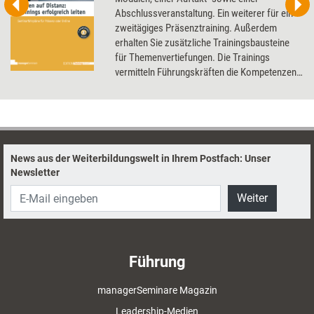
Abschlussveranstaltung. Ein weiterer für ein
zweitägiges Präsenztraining. Außerdem
erhalten Sie zusätzliche Trainingsbausteine
für Themenvertiefungen. Die Trainings
vermitteln Führungskräften die Kompetenzen,
um ihre Teams über eine räumliche Distanz
hinweg zu führen. Sie lernen, virtuell Vertrauen
aufzubauen, ergebnisorientiert zu führen, den
Teamgeist zu stärken, die Isolation der
Teammitglieder zu überwinden, Vernetzungen
News aus der Weiterbildungswelt in Ihrem Postfach: Unser
zu fördern und schließlich die Kommunikation
Newsletter
neu zu organisieren.
Weiter
Führung
managerSeminare Magazin
Leadership-Medien