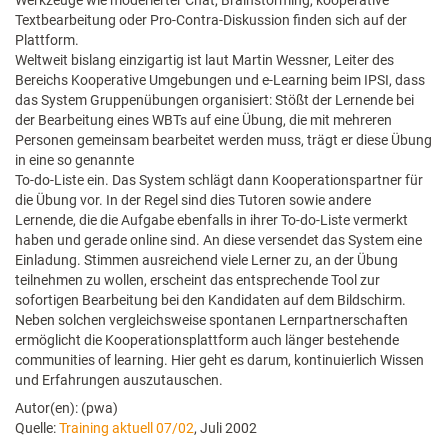
Werkzeuge wie moderierter Chat, Brainstorming, kooperative
Textbearbeitung oder Pro-Contra-Diskussion finden sich auf der
Plattform.
Weltweit bislang einzigartig ist laut Martin Wessner, Leiter des
Bereichs Kooperative Umgebungen und e-Learning beim IPSI, dass
das System Gruppenübungen organisiert: Stößt der Lernende bei
der Bearbeitung eines WBTs auf eine Übung, die mit mehreren
Personen gemeinsam bearbeitet werden muss, trägt er diese Übung
in eine so genannte
To-do-Liste ein. Das System schlägt dann Kooperationspartner für
die Übung vor. In der Regel sind dies Tutoren sowie andere
Lernende, die die Aufgabe ebenfalls in ihrer To-do-Liste vermerkt
haben und gerade online sind. An diese versendet das System eine
Einladung. Stimmen ausreichend viele Lerner zu, an der Übung
teilnehmen zu wollen, erscheint das entsprechende Tool zur
sofortigen Bearbeitung bei den Kandidaten auf dem Bildschirm.
Neben solchen vergleichsweise spontanen Lernpartnerschaften
ermöglicht die Kooperationsplattform auch länger bestehende
communities of learning. Hier geht es darum, kontinuierlich Wissen
und Erfahrungen auszutauschen.
Autor(en): (pwa)
Quelle:
Training aktuell 07/02
, Juli 2002