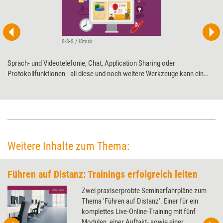
S-S-S / iStock
Sprach- und Videotelefonie, Chat, Application Sharing oder
Protokollfunktionen - all diese und noch weitere Werkzeuge kann ein
Coach im Virtual Classroom nutzen. So bieten sich zwar vielfältige
Möglichkeiten für Interaktionen. Doch damit diese wirken können,
müssen im virtuellen Coachingraum einige Regeln und Besonderheiten
beachtet werden.
Weitere Inhalte zum Thema:
Führen auf Distanz: Trainings erfolgreich leiten
Zwei praxiserprobte Seminarfahrpläne zum
Thema 'Führen auf Distanz'. Einer für ein
komplettes Live-Online-Training mit fünf
Modulen, einer Auftakt- sowie einer