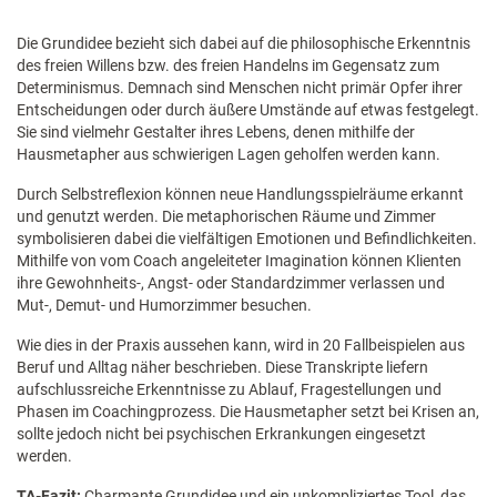
Die Grundidee bezieht sich dabei auf die philosophische Erkenntnis
des freien Willens bzw. des freien Handelns im Gegensatz zum
Determinismus. Demnach sind Menschen nicht primär Opfer ihrer
Entscheidungen oder durch äußere Umstände auf etwas festgelegt.
Sie sind vielmehr Gestalter ihres Lebens, denen mithilfe der
Hausmetapher aus schwierigen Lagen geholfen werden kann.
Durch Selbstreflexion können neue Handlungsspielräume erkannt
und genutzt werden. Die metaphorischen Räume und Zimmer
symbolisieren dabei die vielfältigen Emotionen und Befindlichkeiten.
Mithilfe von vom Coach angeleiteter Imagination können Klienten
ihre Gewohnheits-, Angst- oder Standardzimmer verlassen und
Mut-, Demut- und Humorzimmer besuchen.
Wie dies in der Praxis aussehen kann, wird in 20 Fallbeispielen aus
Beruf und Alltag näher beschrieben. Diese Transkripte liefern
aufschlussreiche Erkenntnisse zu Ablauf, Fragestellungen und
Phasen im Coachingprozess. Die Hausmetapher setzt bei Krisen an,
sollte jedoch nicht bei psychischen Erkrankungen eingesetzt
werden.
TA-Fazit:
Charmante Grundidee und ein unkompliziertes Tool, das