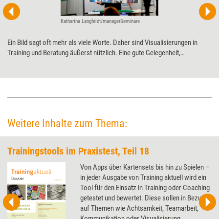
Katharina Langfeldt/managerSeminare
Ein Bild sagt oft mehr als viele Worte. Daher sind Visualisierungen in
Training und Beratung äußerst nützlich. Eine gute Gelegenheit,
entsprechende Techniken, Tools und Tricks dafür zu erlernen, bietet
Cube – Das Visu-Event: Am 30. September 2022 teilen
Visualisierungsprofis dort ihr Wissen – und zwar erstmals in Präsenz in
Köln.
Weitere Inhalte zum Thema:
Trainingstools im Praxistest, Teil 18
Von Apps über Kartensets bis hin zu Spielen –
in jeder Ausgabe von Training aktuell wird ein
Tool für den Einsatz in Training oder Coaching
getestet und bewertet. Diese sollen in Bezug
auf Themen wie Achtsamkeit, Teamarbeit,
Kommunikation oder Visualisierung