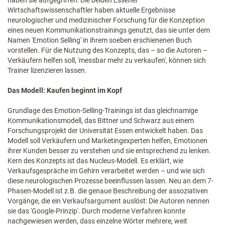
haben sie aufgegriffen: Die beiden Essener
Wirtschaftswissenschaftler haben aktuelle Ergebnisse
neurologischer und medizinischer Forschung für die Konzeption
eines neuen Kommunikationstrainings genutzt, das sie unter dem
Namen 'Emotion Selling' in ihrem soeben erschienenen Buch
vorstellen. Für die Nutzung des Konzepts, das – so die Autoren –
Verkäufern helfen soll, 'messbar mehr zu verkaufen', können sich
Trainer lizenzieren lassen.
Das Modell: Kaufen beginnt im Kopf
Grundlage des Emotion-Selling-Trainings ist das gleichnamige
Kommunikationsmodell, das Bittner und Schwarz aus einem
Forschungsprojekt der Universität Essen entwickelt haben. Das
Modell soll Verkäufern und Marketingexperten helfen, Emotionen
ihrer Kunden besser zu verstehen und sie entsprechend zu lenken.
Kern des Konzepts ist das Nucleus-Modell. Es erklärt, wie
Verkaufsgespräche im Gehirn verarbeitet werden – und wie sich
diese neurologischen Prozesse beeinflussen lassen. Neu an dem 7-
Phasen-Modell ist z.B. die genaue Beschreibung der assoziativen
Vorgänge, die ein Verkaufsargument auslöst: Die Autoren nennen
sie das 'Google-Prinzip'. Durch moderne Verfahren konnte
nachgewiesen werden, dass einzelne Wörter mehrere, weit