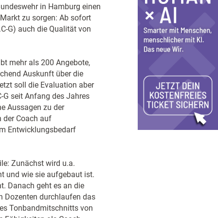
r Bundeswehr in Hamburg einen
Markt zu sorgen: Ab sofort
.C-G) auch die Qualität von
gibt mehr als 200 Angebote,
ichend Auskunft über die
etzt soll die Evaluation aber
C-G seit Anfang des Jahres
che Aussagen zu der
 der Coach auf
hm Entwicklungsbedarf
le: Zunächst wird u.a.
t und wie sie aufgebaut ist.
t. Danach geht es an die
ten Dozenten durchlaufen das
ines Tonbandmitschnitts von