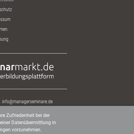
schutz
essum
men
bung
info@managerseminare.de
re Zufriedenheit bei der
einer Datenübermittlung in
tlungen vorzunehmen.