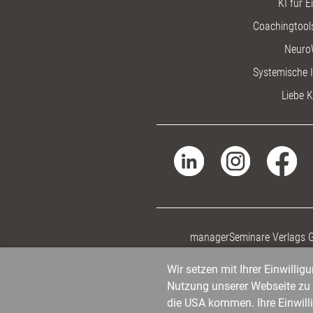
KI für E
Coachingtools
Neuro
Systemische I
Liebe K
managerSeminare Verlags
Wir setzen mit Ihrer Einwilli
Nutzung unserer Webseite zu v
die USA kommen. Ihre Einwill