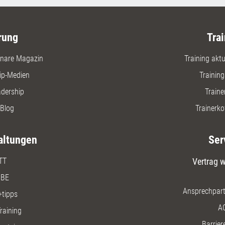
rung
Trai
nare Magazin
Training aktue
ip-Medien
Trainin
adership
Traine
Blog
Trainerko
altungen
Ser
TT
Vertrag w
BE
Ansprechpart
+tipps
A
raining
Barriere