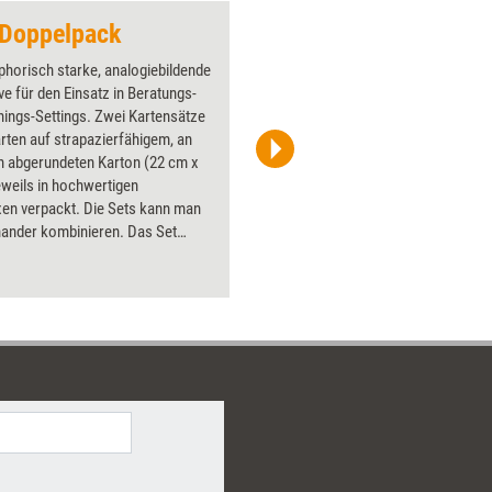
 Doppelpack
Pfeil 2
horisch starke, analogiebildende
Über 1000
e für den Einsatz in Beratungs-
Flipchart
nings-Settings. Zwei Kartensätze
PowerPoin
arten auf strapazierfähigem, an
Bildsprac
n abgerundeten Karton (22 cm x
aktuell ha
eweils in hochwertigen
Bilder.
xen verpackt. Die Sets kann man
nander kombinieren. Das Set
gestalten' hat zudem ein Booklet
atzvorschlägen. Den Doppelpack
Sie zum günstigen Kombipreis von
ro. Sie sparen gegenüber dem
ug 10 Euro.