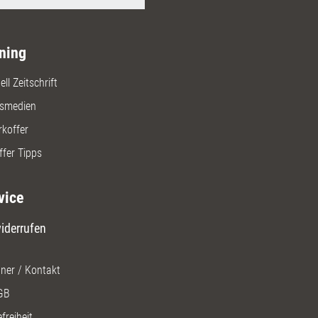
ning
ll Zeitschrift
gsmedien
rkoffer
ffer Tipps
vice
iderrufen
ner / Kontakt
GB
freiheit