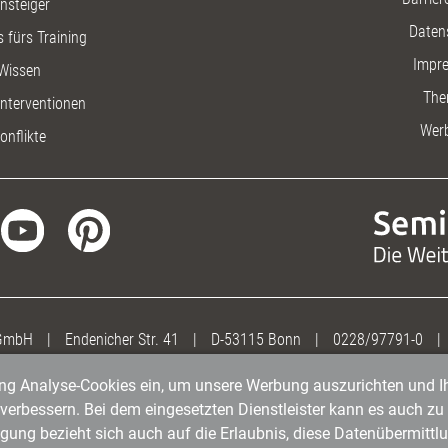
insteiger
Daten
 fürs Training
Impr
Wissen
The
nterventionen
Wer
onflikte
 GmbH
|
Endenicher Str. 41
|
D-53115 Bonn
|
0228/97791-0
|
gung Analyse-Cookies ein, um unsere Werbung auszurichten und Ih
erbessern. Bei dem eingesetzten Dienstleister kann es auch zu 
igung bezieht sich auch auf die Erlaubnis, diese Datenübermit