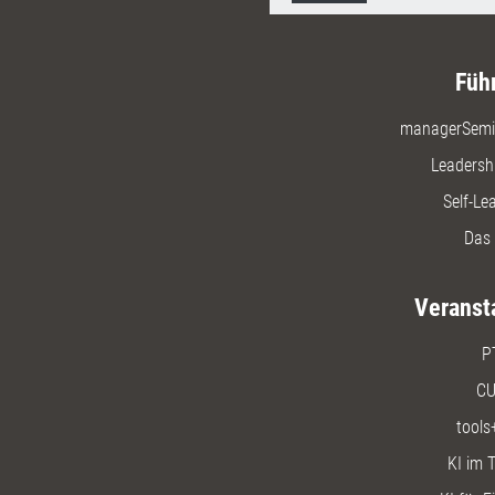
Füh
managerSemi
Leadersh
Self-Le
Das 
Veranst
P
CU
tools
KI im T