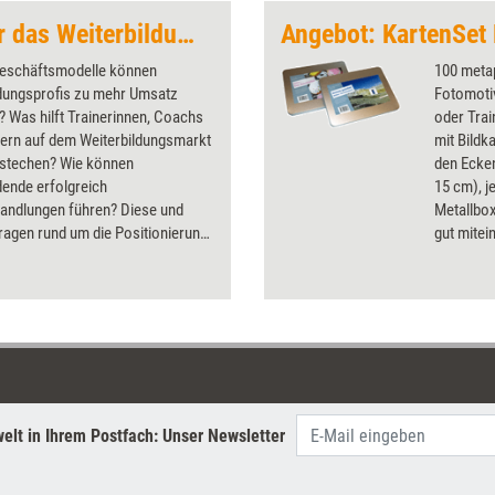
Erfolgsstrategien für das Weiterbildungsbusiness
Angebot: KartenSet
eschäftsmodelle können
100 metap
ldungsprofis zu mehr Umsatz
Fotomotiv
? Was hilft Trainerinnen, Coachs
oder Trai
tern auf dem Weiterbildungsmarkt
mit Bildk
stechen? Wie können
den Ecke
dende erfolgreich
15 cm), j
handlungen führen? Diese und
Metallbo
ragen rund um die Positionierung
gut mitei
arketing in der
'Grenzen 
dungsbranche klären die Artikel
mit Eins
ssier.
erhalten 
69,90 Eu
Einzelbez
elt in Ihrem Postfach: Unser Newsletter