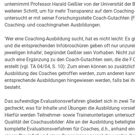
unternimmt Professor Harald Geißler von der Universität de
weiteren Schritt, um für mehr Transparenz auf dem Coaching-
untersucht er mit seiner Forschungsstelle Coach-Gutachten (F
Coaching- und coachingnahen Ausbildungen.
'Wer eine Coaching-Ausbildung sucht, hat es nicht leicht: Es 
und die entsprechenden Infobroschüren geben oft nur unzure
jeweiligen Inhalte', begründet Geißler sein Vorhaben. Nicht zul
auch eine Ergänzung zu den Coach-Gutachten sein, die die F.
erstellt (vgl. TA 04/04, S. 10): Zum einen können so zusätzli
Ausbildung des Coaches getroffen werden, zum anderen kann
entsprechende Ausbildungen hingewiesen werden, falls bei i
besteht.
Das aufwendige Evaluationsverfahren gliedert sich in zwei Tei
gecheckt, was für Inhalte und Übungen die Ausbildung vorsieh
Hierfür werden Teilnehmer- sowie Trainerunterlagen untersuch
Qualität der Coachausbilder: Alle an der Ausbildung beteilig
komplette Evaluationsverfahren für Coaches, d.h., anhand e