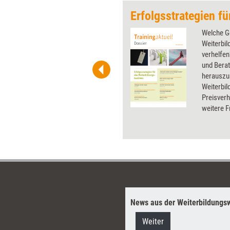
 wirkungsvolle Grafiken für
Welche G
 und Pinnwand, für Handouts und
Weiterbi
t-Charts erleichtern Ihre
verhelfen
he. Als Mitglied von Training
und Bera
ben Sie Flatrate-Zugriff auf alle
herauszu
Weiterbil
Preisver
weitere F
und das M
Weiterbil
dieses Do
News aus der Weiterbildungsw
Weiter