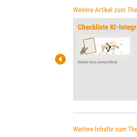
Weitere Artikel zum Th
sse 2026
Checkliste KI-Integr
Vom BDVT-Camp bis zur
Online Educa Berlin: Auch das
Jahr 2026 bietet einige Events
explizit für Trainerinnen,
Beraterinnen und Coachs. Die
Stefanie Diers; trainerkoffer.de
wichtigsten Messen und
Kongresse im Überblick.
Weitere Inhalte zum Th