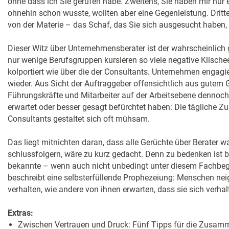
ohne dass ich Sie gerufen habe. Zweitens, Sie haben mir nur 
ohnehin schon wusste, wollten aber eine Gegenleistung. Drit
von der Materie – das Schaf, das Sie sich ausgesucht haben, 
Dieser Witz über Unternehmensberater ist der wahrscheinlich 
nur wenige Berufsgruppen kursieren so viele negative Klischees
kolportiert wie über die der Consultants. Unternehmen engagi
wieder. Aus Sicht der Auftraggeber offensichtlich aus gutem
Führungskräfte und Mitarbeiter auf der Arbeitsebene dennoch 
erwartet oder besser gesagt befürchtet haben: Die tägliche 
Consultants gestaltet sich oft mühsam.
Das liegt mitnichten daran, dass alle Gerüchte über Berater w
schlussfolgern, wäre zu kurz gedacht. Denn zu bedenken ist b
bekannte – wenn auch nicht unbedingt unter diesem Fachbegri
beschreibt eine selbsterfüllende Prophezeiung: Menschen nei
verhalten, wie andere von ihnen erwarten, dass sie sich verhal
Extras:
Zwischen Vertrauen und Druck: Fünf Tipps für die Zusamm