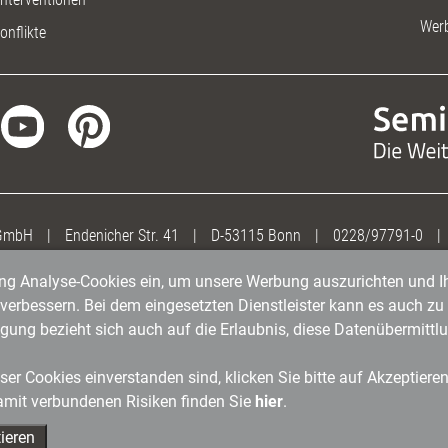
Wer
onflikte
 GmbH
|
Endenicher Str. 41
|
D-53115 Bonn
|
0228/97791-0
|
gung Analyse-Cookies ein, um unsere Werbung auszurichten und Ih
erbessern. Bei dem eingesetzten Dienstleister kann es auch zu 
igung bezieht sich auch auf die Erlaubnis, diese Datenübermit
er Cookies einverstanden sind, klicken Sie bitte auf Akzeptiere
amit verbundenen Risiken finden Sie
hier
.
ieren