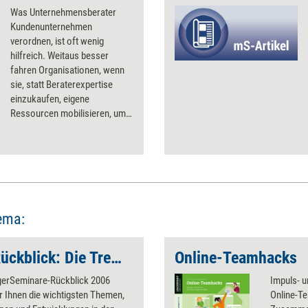
Was Unternehmensberater
Kundenunternehmen
verordnen, ist oft wenig
hilfreich. Weitaus besser
fahren Organisationen, wenn
sie, statt Beraterexpertise
einzukaufen, eigene
Ressourcen mobilisieren, um
ihre Probleme zu lösen. Dabei
kann ein
Organisationscoaching helfen.
Ein Überblick über die
Leitprinzipien hinter dem
Empowerment.
ema:
managerSeminare-Rückblick: Die Trend-Texte aus 2006
Online-Teamhacks
erSeminare-Rückblick 2006
Impuls- 
ir Ihnen die wichtigsten Themen,
Online-Te