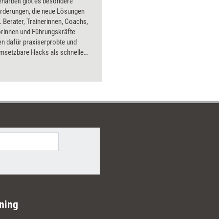
arbeit gibt es besondere
rderungen, die neue Lösungen
 Berater, Trainerinnen, Coachs,
rinnen und Führungskräfte
 dafür praxiserprobte und
umsetzbare Hacks als schnelle
der Tools mit Schritt-für-Schritt-
en an die Hand. Bearbeitet
ehn teamrelevante Fokusthemen
arding, Zusammenarbeit,
management,
zentwicklung oder Homeoffice.
ning