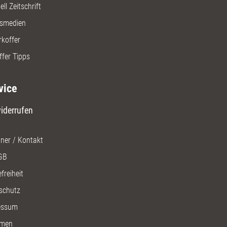
ll Zeitschrift
gsmedien
rkoffer
ffer Tipps
vice
iderrufen
ner / Kontakt
GB
freiheit
schutz
essum
men