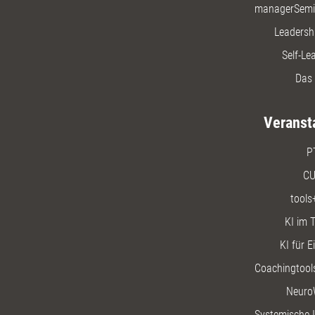
managerSemi
Leadersh
Self-Le
Das 
Veranst
P
CU
tools
KI im T
KI für E
Coachingtools
Neuro
Systemische I