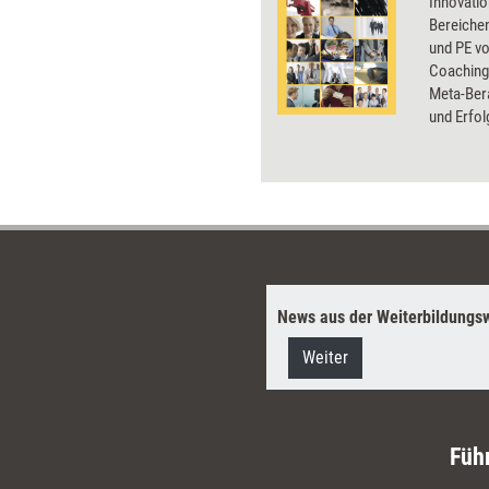
Innovatio
Bereiche
und PE vo
Coaching
Meta-Ber
und Erfol
Coaching-
Mitbesti
Beratung
Gleichbeh
Business,
interkult
demografi
Personal
News aus der Weiterbildungsw
Unternehm
Weiter
Füh