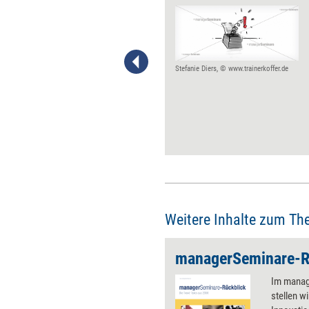
Der Trainer, Berater und
Verbandschef erzählt im
Interview, welche
Herausforderungen er sich
wünscht, wen er gerne beraten
Stefanie Diers, © www.trainerkoffer.de
würden und was er als
nächstes lernt.
Weitere Inhalte zum Th
Im manag
stellen w