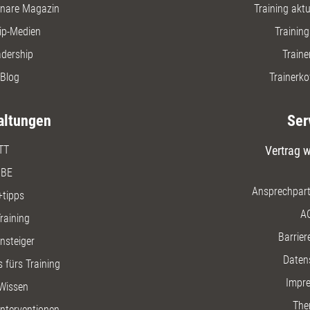
nare Magazin
Training aktue
ip-Medien
Trainin
adership
Traine
Blog
Trainerko
altungen
Ser
TT
Vertrag w
BE
Ansprechpart
+tipps
A
raining
Barriere
insteiger
Daten
 fürs Training
Impr
Wissen
The
nterventionen