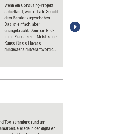
Wenn ein Consulting-Projekt
schiefläuft, wird oft alle Schuld
dem Berater zugeschoben.
Das ist einfach, aber
unangebracht. Denn ein Blick
Verena Barwig Photographie RosaRot
in die Praxis zeigt: Meist ist der
Kunde für die Havarie
mindestens mitverantwortlich.
Was Unternehmen tun können,
um Beratungsaufträge von
Anfang an auf Erfolgskurs zu
bringen.
und Toolsammlung rund um
amarbeit. Gerade in der digitalen