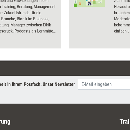
nen und Entwicklungen in den
Zusammen
n Training, Beratung, Management
Herausfo
r: Zukunftstrends für die
brauchen.
-Branche, Bionik im Business,
Moderato
atung, Manager zwischen Ethik
bekommen
gsdruck, Podcasts als Lernmittel,
einfach 
Pools, kollektive
Impulse o
mmung, Selbstcoaching,
Anleitung
smarkt China, das Allgemeine
werden z
andlungsgesetz, Spiritualität im
wie Onbo
 Chief Learning Officer,
Wissens
urelles Coaching,
Kompeten
eorientierte
entwicklung und
elt in Ihrem Postfach: Unser Newsletter
ensberater in der Kritik.
rung
Trai