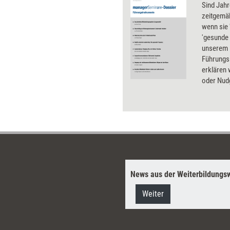
Sind Jah
zeitgemä
wenn sie 
'gesunde 
unserem
Führungs
erklären 
oder Nudg
Mitarbeit
bei der F
und von u
beachten 
News aus der Weiterbildungsw
Weiter