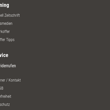
ning
ll Zeitschrift
gsmedien
rkoffer
ffer Tipps
vice
iderrufen
ner / Kontakt
GB
freiheit
schutz