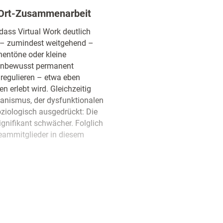
r-Ort-Zusammenarbeit
ss Virtual Work deutlich
n – zumindest weitgehend –
chentöne oder kleine
 unbewusst permanent
 regulieren – etwa eben
n erlebt wird. Gleichzeitig
hanismus, der dysfunktionalen
ziologisch ausgedrückt: Die
signifikant schwächer. Folglich
Teammitglieder in diesem