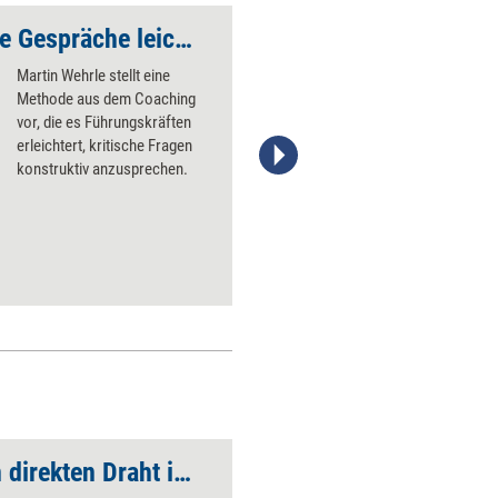
LIMO macht kritische Gespräche leichter
Kritikgespräche füh
Martin Wehrle stellt eine
Methode aus dem Coaching
vor, die es Führungskräften
erleichtert, kritische Fragen
konstruktiv anzusprechen.
Stefanie Diers; www.managerseminare.de
Power-Tools für den direkten Draht ins Team