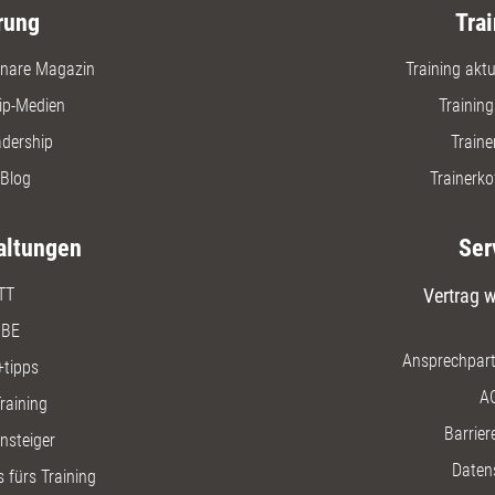
rung
Trai
nare Magazin
Training aktue
ip-Medien
Trainin
adership
Traine
Blog
Trainerko
altungen
Ser
TT
Vertrag w
BE
Ansprechpart
+tipps
A
raining
Barriere
insteiger
Daten
 fürs Training