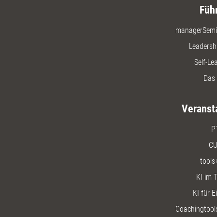
Füh
managerSemi
Leadersh
Self-Le
Das 
Veranst
P
CU
tools
KI im T
KI für E
Coachingtools