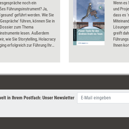
resgespräche noch ein
Wenn es S
ßes Führungsinstrument? Ja,
und Projek
'gesund' geführt werden. Wie Sie
dass es '
Gespräche' führen, können Sie in
Miteinand
 Dossier zum Thema
Lösungen
instrumente lesen. Außerdem
greift da
wir, wie Sie Storytelling, Holacracy
Führungs
ing erfolgreich zur Führung Ihrer
Ihnen kon
er einsetzen können und was Sie
bewältigt
ührung von kreativen Mitarbeitern
Anleitung
nliebsamen Mitarbeitern
Seminare
sollten.
helfen i
sofort we
ein alter
sind.
elt in Ihrem Postfach: Unser Newsletter