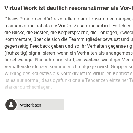
Virtual Work ist deutlich resonanzärmer als Vo
Dieses Phänomen dürfte vor allem damit zusammenhängen, da
resonanzärmer ist als die Vor-Ort-Zusammenarbeit. Es fehle
die Blicke, die Gesten, die Körpersprache, die Tonlagen, Zwis
Kommentare, über die sich die Teammitglieder bewusst und
gegenseitig Feedback geben und so ihr Verhalten gegenseitig
(frühzeitig) signalisieren, wenn ein Verhalten als unangemesse
findet weniger Nachahmung statt, ein weiterer wichtiger Mec
Verhaltenstendenzen kontinuierlich entgegenwirkt. Gruppenso
Wirkung des Kollektivs als Korrektiv ist im virtuellen Kontext 
ist es nur normal, dass dysfunktionale Tendenzen einzelner 
stärker durchschlagen.
Weiterlesen