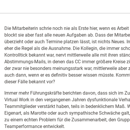
Die Mitarbeiterin schrie noch nie als Erste hier, wenn es Arbeit 
blockt sie aber fast alle neuen Aufgaben ab. Dass der Mitarbe
überzieht oder auch Termine platzen lässt, ist nichts Neues. 
eher die Regel als die Ausnahme. Die Kollegin, die immer scho
Kontrolltick bekannt war, nervt mittlerweile alle mit ihren st
Abstimmungs-Mails, in denen das CC immer größere Kreise zi
der zwar nie besonders meinungsstark war, mittlerweile aber
auch dann, wenn er es definitiv besser wissen müsste. Kommt
dieser Fälle bekannt vor?
Immer mehr Führungskräfte berichten davon, dass sich im Z
Virtual Work in den vergangenen Jahren dysfunktionale Verha
Teammitglieder verstärkt haben, teils in bedenklichem Maß. W
Eigenart, als Marotte oder auch sympathische Schwäche galt,
zu einem echten Problem für die Zusammenarbeit, den Gru
Teamperformance entwickelt.