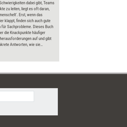
chwierigkeiten dabei gibt, Teams
te zu leiten, liegt es oft daran,
menschelt'. Erst, wenn das
er klappt, finden sich auch gute
 für Sachprobleme. Dieses Buch
her die Knackpunkte häufiger
herausforderungen auf und gibt
krete Antworten, wie sie
 werden können. Mit praktischen
en, die Sie eher selten in
n lernen. Diese Power-Tools
m zwischenmenschlichen Umgang
iter, egal, ob Sie ein Neuling oder
 Hase in der Mitarbeiterführung