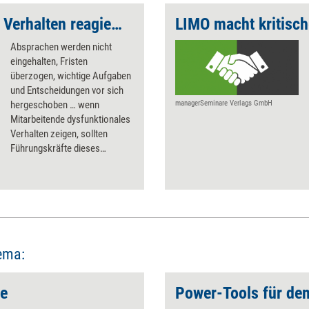
Auf dysfunktionales Verhalten reagieren
Absprachen werden nicht
eingehalten, Fristen
überzogen, wichtige Aufgaben
und Entscheidungen vor sich
hergeschoben … wenn
managerSeminare Verlags GmbH
Mitarbeitende dysfunktionales
Verhalten zeigen, sollten
Führungskräfte dieses
ausführlich reflektieren –
bevor sie ein Gespräch
suchen.
ema:
te