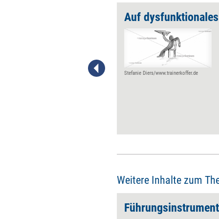
Dysfunktionales Verhalten von Mitarbeitenden ansprechen
Überzogene Fristen,
unausgegorene Berichte,
unnötige Absicherungen …
Wenn Mitarbeitende
dysfunktionales Verhalten
Stefanie Diers/www.trainerkoffer.de
zeigen, gilt es, als
Führungskraft zu reagieren.
Ärger und andere negative
Gefühle müssen dabei nicht
verdrängt, sondern sollten im
Gegenteil zum Thema gemacht
werden. Ein kleiner Fahrplan,
wie das gehen kann.
Weitere Inhalte zum Th
Führungsinstrumen