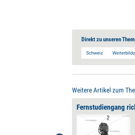
Direkt zu unseren Them
Schweiz
Weiterbild
Weitere Artikel zum Th
relevant​“
Fernstudiengang ric
​Die aktuelle Corona-Pandemie
macht es besonders deutlich:
Das Human Resources