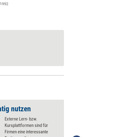
i 1992
htig nutzen
Weiterbildungsland
Externe Lern- bzw.
Kursplattformen sind für
Firmen eine interessante