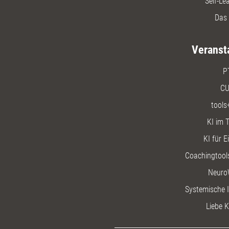
Self-Le
Das 
Veranst
P
CU
tools
KI im T
KI für E
Coachingtools
Neuro
Systemische I
Liebe K