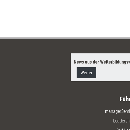
News aus der Weiterbildungsw
Weiter
Füh
managerSemi
Leadersh