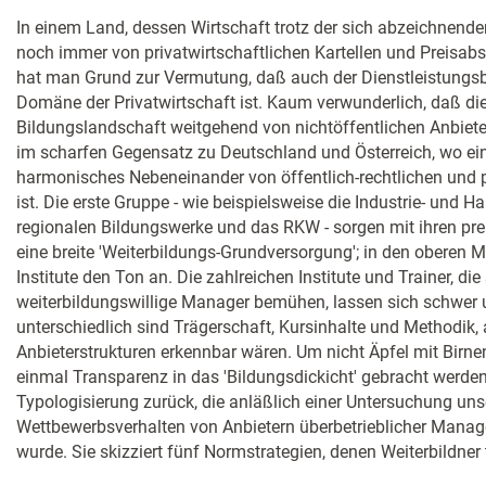
In einem Land, dessen Wirtschaft trotz der sich abzeichnend
noch immer von privatwirtschaftlichen Kartellen und Preisab
hat man Grund zur Vermutung, daß auch der Dienstleistungsb
Domäne der Privatwirtschaft ist. Kaum verwunderlich, daß di
Bildungslandschaft weitgehend von nichtöffentlichen Anbieten
im scharfen Gegensatz zu Deutschland und Österreich, wo ei
harmonisches Nebeneinander von öffentlich-rechtlichen und 
ist. Die erste Gruppe - wie beispielsweise die Industrie- und 
regionalen Bildungswerke und das RKW - sorgen mit ihren pr
eine breite 'Weiterbildungs-Grundversorgung'; in den oberen
Institute den Ton an. Die zahlreichen Institute und Trainer, di
weiterbildungswillige Manager bemühen, lassen sich schwer u
unterschiedlich sind Trägerschaft, Kursinhalte und Methodik
Anbieterstrukturen erkennbar wären. Um nicht Äpfel mit Birne
einmal Transparenz in das 'Bildungsdickicht' gebracht werden.
Typologisierung zurück, die anläßlich einer Untersuchung un
Wettbewerbsverhalten von Anbietern überbetrieblicher Mana
wurde. Sie skizziert fünf Normstrategien, denen Weiterbildner