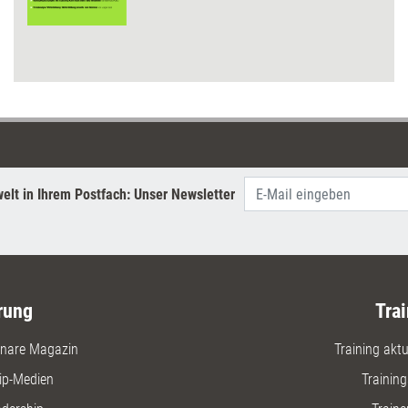
elt in Ihrem Postfach: Unser Newsletter
rung
Trai
nare Magazin
Training aktue
ip-Medien
Trainin