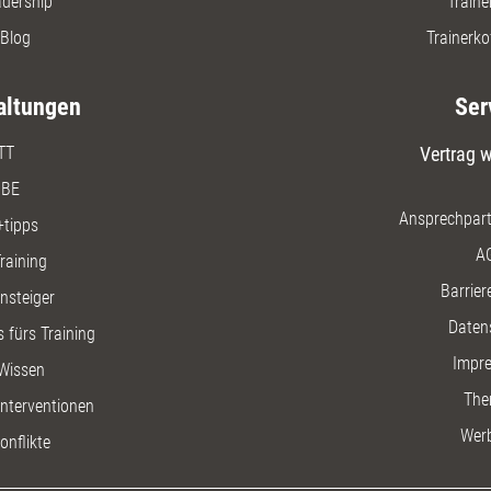
adership
Traine
Blog
Trainerko
altungen
Ser
TT
Vertrag w
BE
Ansprechpart
+tipps
A
raining
Barriere
insteiger
Daten
 fürs Training
Impr
Wissen
The
nterventionen
Wer
onflikte