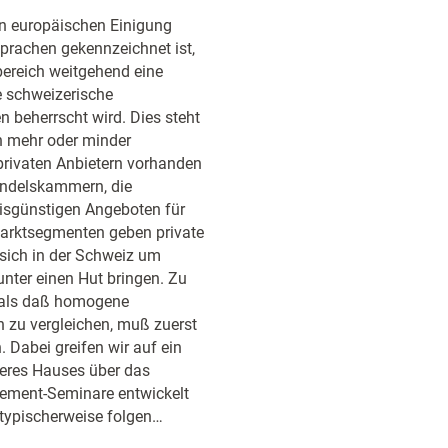
en europäischen Einigung
sprachen gekennzeichnet ist,
ereich weitgehend eine
e schweizerische
 beherrscht wird. Dies steht
n mehr oder minder
privaten Anbietern vorhanden
Handelskammern, die
eisgünstigen Angeboten für
 Marktsegmenten geben private
e sich in der Schweiz um
nter einen Hut bringen. Zu
, als daß homogene
n zu vergleichen, muß zuerst
 Dabei greifen wir auf ein
seres Hauses über das
gement-Seminare entwickelt
 typischerweise folgen…