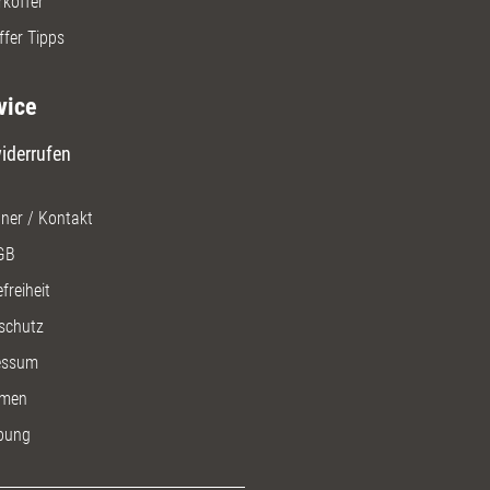
rkoffer
ffer Tipps
vice
iderrufen
ner / Kontakt
GB
freiheit
schutz
essum
men
bung