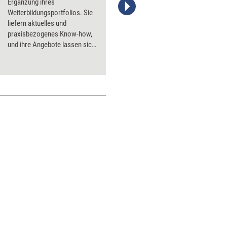
Ergänzung ihres
Weiterbildungsportfolios. Sie
liefern aktuelles und
praxisbezogenes Know-how,
und ihre Angebote lassen sich
gut in den Arbeitsalltag
integrieren. Ein Selbstläufer
sind die Online-Kurse jedoch
nicht. Wer sie mit Gewinn
nutzen will, sollte einige
zentrale Punkte beachten.