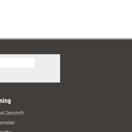
ning
ll Zeitschrift
gsmedien