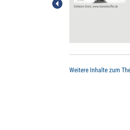
Management steckt in einer
Krise. Denn viele Unternehmen
Stefanie Diers; www.trainerkoffer.de
begreifen Weiterbildung nicht
als „Need-to-have“, sondern
„Nice-to-have“. Aus der Sicht
von Boris Grundl ist das kein
Wunder. Denn, so der
Managementexperte: HR ist
selbst schuld an seiner
vermeintlichen
Bedeutungslosigkeit.
Weitere Inhalte zum Th