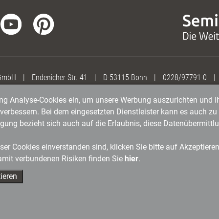
 GmbH
|
Endenicher Str. 41
|
D-53115 Bonn
|
0228/97791-0
|
gung Analyse-Cookies ein, um unsere Werbung auszurichten und Ih
erbessern. Bei dem eingesetzten Dienstleister kann es auch zu 
igung bezieht sich auch auf die Erlaubnis, diese Datenübermit
er Cookies einverstanden sind, klicken Sie bitte auf Akzeptiere
amit verbundenen Risiken finden Sie
hier
.
ieren