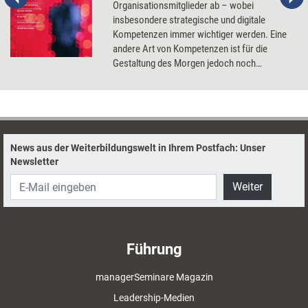
Organisationsmitglieder ab – wobei
insbesondere strategische und digitale
Kompetenzen immer wichtiger werden. Eine
andere Art von Kompetenzen ist für die
Gestaltung des Morgen jedoch noch
bedeutender: menschliche Stärken wie
Resilienz, Empathie oder auch die Fähigkeit
zum klugen Zweifeln. Wie sich Erstere wie
Letztere entwickeln und fördern lassen.
News aus der Weiterbildungswelt in Ihrem Postfach: Unser
Newsletter
Weiter
Führung
managerSeminare Magazin
Leadership-Medien