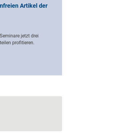
nfreien Artikel der
eminare jetzt drei
ilen profitieren.