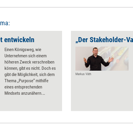
ema:
t entwickeln
Einen Königsweg, wie
Unternehmen sich einem
höheren Zweck verschreiben
können, gibt es nicht. Doch es
gibt die Möglichkeit, sich dem
Markus Väth
Thema „Purpose“ mithilfe
eines entsprechenden
Mindsets anzunähern.
Wodurch sich ein solches
Purpose-Mindset auszeichnet.