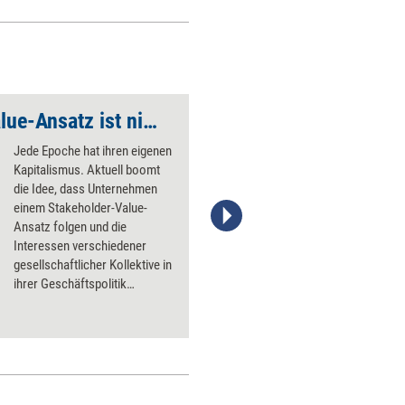
„Der Stakeholder-Value-Ansatz ist nicht zu Ende gedacht“
'Die Dinge gut mach
Jede Epoche hat ihren eigenen
Kapitalismus. Aktuell boomt
die Idee, dass Unternehmen
einem Stakeholder-Value-
Ansatz folgen und die
Interessen verschiedener
gesellschaftlicher Kollektive in
ihrer Geschäftspolitik
berücksichtigen sollten. Der
Ansatz ist gut, aber nicht zu
Ende gedacht – und das ist ein
Problem, findet Markus Väth,
Co-Founder des Think Tanks
humanfy.