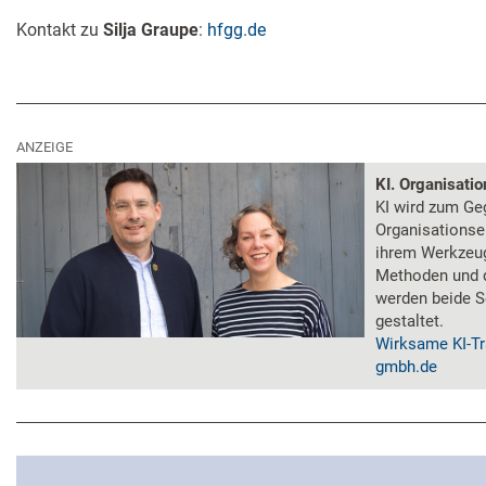
Kontakt zu
Silja Graupe
:
hfgg.de
ANZEIGE
KI. Organisati
KI wird zum Ge
Organisationse
ihrem Werkzeug
Methoden und 
werden beide S
gestaltet.
Wirksame KI-Tr
gmbh.de