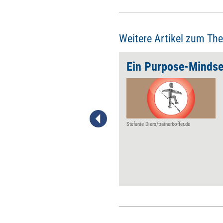
Weitere Artikel zum Th
Fehlern umgehen
Ein Purpose-Mindse
Wenn Übersichtlichkeit
schwindet und Verlässlichkeit
fehlt, wird es immer
schwieriger werden, alles
richtig zu machen. Umso
Stefanie Diers/trainerkoffer.de
wichtiger ist es, konstruktiv mit
Fehlern umzugehen. Zehn
Tipps, die Managern dabei
helfen.