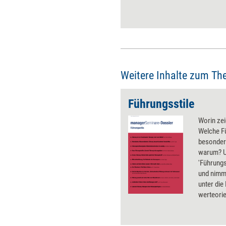
Professionalität erweitern.
Fünf Tipps für einen klügeren
Umgang mit Authentizität.
Weitere Inhalte zum Th
Führungsstile
Worin zei
Welche F
besonders
warum? U
'Führungs
und nimm
unter die
werteorie
strukturi
einbezieh