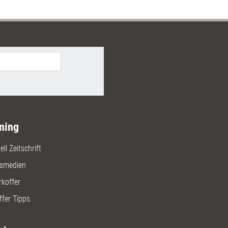
tzen Führungskräfte und
ieder dabei, diesen
zbereich auszubauen.
ning
ll Zeitschrift
gsmedien
rkoffer
ffer Tipps