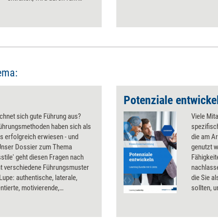
Impulse 'geboostert'. Sie
wirken wie Impfspritzen gegen
Ängste und Passivität.
ema:
Potenziale entwicke
chnet sich gute Führung aus?
Viele Mit
ührungsmethoden haben sich als
spezifisc
 erfolgreich erwiesen - und
die am Ar
nser Dossier zum Thema
genutzt 
stile' geht diesen Fragen nach
Fähigkei
t verschiedene Führungsmuster
nachlass
 Lupe: authentische, laterale,
die Sie a
ntierte, motivierende,
sollten, 
erende, fordernde, fördernde,
Förderma
ende, konsequente, liberale...
sechs Se