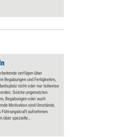
ln
arbeitende verfügen über
he Begabungen und Fertigkeiten,
beitsplatz nicht oder nur teilweise
werden. Solche ungenutzten
ten, Begabungen oder auch
ende Motivation sind Umstände,
ls Führungskraft aufnehmen
um über spezielle
ßnahmen nachzudenken. Die
lbstlernmodule dieses Bundles