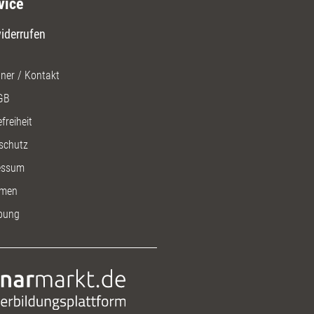
vice
iderrufen
ner / Kontakt
GB
freiheit
schutz
essum
men
bung