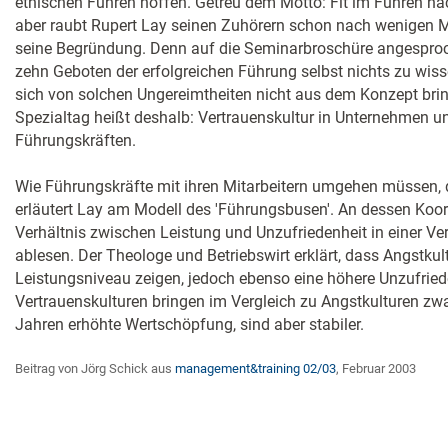
ethischen Führen hoffen. Getreu dem Motto: Fit im Führen nac
aber raubt Rupert Lay seinen Zuhörern schon nach wenigen Mi
seine Begründung. Denn auf die Seminarbroschüre angesproch
zehn Geboten der erfolgreichen Führung selbst nichts zu wiss
sich von solchen Ungereimtheiten nicht aus dem Konzept bri
Spezialtag heißt deshalb: Vertrauenskultur in Unternehmen un
Führungskräften.
Wie Führungskräfte mit ihren Mitarbeitern umgehen müssen, d
erläutert Lay am Modell des 'Führungsbusen'. An dessen Koor
Verhältnis zwischen Leistung und Unzufriedenheit in einer Ve
ablesen. Der Theologe und Betriebswirt erklärt, dass Angstkul
Leistungsniveau zeigen, jedoch ebenso eine höhere Unzufrie
Vertrauenskulturen bringen im Vergleich zu Angstkulturen zwar
Jahren erhöhte Wertschöpfung, sind aber stabiler.
Beitrag von Jörg Schick aus
management&training 02/03
, Februar 2003