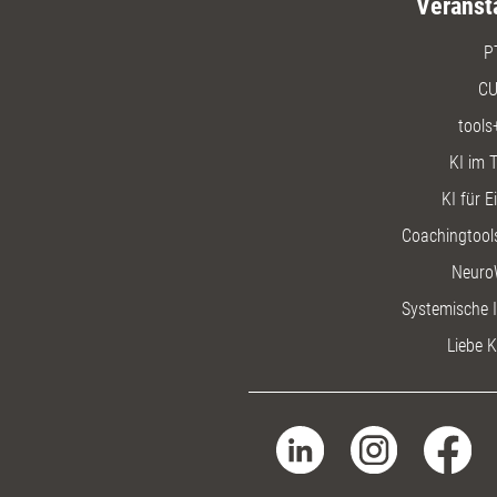
Veranst
P
CU
tools
KI im T
KI für E
Coachingtools
Neuro
Systemische I
Liebe K