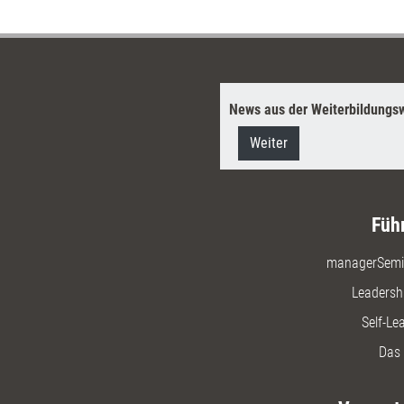
News aus der Weiterbildungsw
Weiter
Füh
managerSemi
Leadersh
Self-Le
Das 