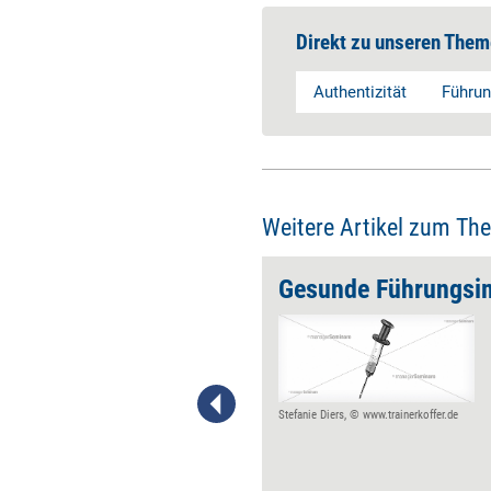
Direkt zu unseren Them
Authentizität
Führun
Weitere Artikel zum Th
in
Gesunde Führungsi
Wenn jemand als 'authentisch'
bezeichnet wird, ist das
üblicherweise als Lob gemeint.
Paradoxerweise aber erhalten
die wenigsten dieses Lob, die
Stefanie Diers, © www.trainerkoffer.de
wirklich völlig authentisch sind,
sondern die, die ihre
Authentizität um