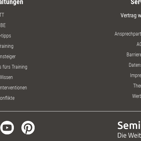
altungen
Ser
TT
Vertrag w
BE
Ansprechpart
+tipps
A
raining
Barriere
insteiger
Daten
 fürs Training
Impr
Wissen
The
nterventionen
Wer
onflikte