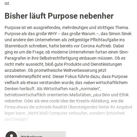
ist.
Bisher läuft Purpose nebenher
Purpose ist ein ausgreifendes, mehrdeutiges und strittiges Thema.
Purpose als das große WHY – das große Warum –, das Simon Sinek
und andere den Unternehmen als zeitgeistige Pflichtaufgabe ins
Stammbuch schreiben, hatte bereits vor Corona Auftrieb. Dabei
ging es um die Frage, ob moderne Unternehmen fortan einen Sinn-
Paragrafen in ihre Selbstrechtfertigung einbauen müssen. Ob es
nicht mehr ausreicht, bloß gute Produkte und Dienstleistungen
anzubieten. Ob prometheische Weltverbesserung jetzt
Unternehmerpflicht wird. Dieser Fokus führte dazu, dass Purpose
vielfach als etwas verstanden wurde, das
neben
wirtschaftlichem
Denken herläuft. Als Wirtschaften nach „normalen“,
betriebswirtschaftlich orientierten Maßstäben,
plus
Sinn und Ethik
nebenher. Oder als eine coole Idee der Kreativ-Abteilung, wie die
Firma etwas die schnöde Realität Übersteigendes hinter ihr Angebot
legen kann: „Nicht bloß Computer verkaufen, sondern Schönheit
und Design!“