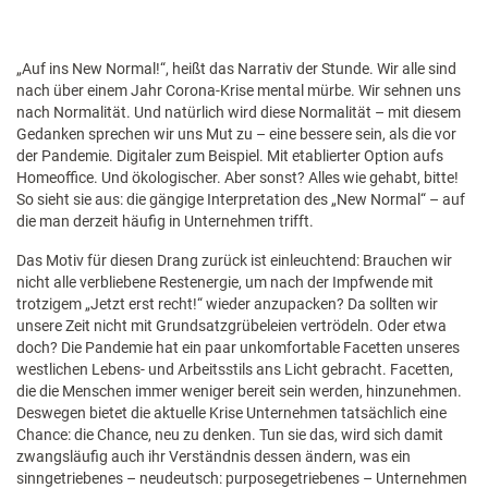
„Auf ins New Normal!“, heißt das Narrativ der Stunde. Wir alle sind
nach über einem Jahr Corona-Krise mental mürbe. Wir sehnen uns
nach Normalität. Und natürlich wird diese Normalität – mit diesem
Gedanken sprechen wir uns Mut zu – eine bessere sein, als die vor
der Pandemie. Digitaler zum Beispiel. Mit etablierter Option aufs
Homeoffice. Und ökologischer. Aber sonst? Alles wie gehabt, bitte!
So sieht sie aus: die gängige Interpretation des „New Normal“ – auf
die man derzeit häufig in Unternehmen trifft.
Das Motiv für diesen Drang zurück ist einleuchtend: Brauchen wir
nicht alle verbliebene Restenergie, um nach der Impfwende mit
trotzigem „Jetzt erst recht!“ wieder anzupacken? Da sollten wir
unsere Zeit nicht mit Grundsatzgrübeleien vertrödeln. Oder etwa
doch? Die Pandemie hat ein paar unkomfortable Facetten unseres
westlichen Lebens- und Arbeitsstils ans Licht gebracht. Facetten,
die die Menschen immer weniger bereit sein werden, hinzunehmen.
Deswegen bietet die aktuelle Krise Unternehmen tatsächlich eine
Chance: die Chance, neu zu denken. Tun sie das, wird sich damit
zwangsläufig auch ihr Verständnis dessen ändern, was ein
sinngetriebenes – neudeutsch: purposegetriebenes – Unternehmen