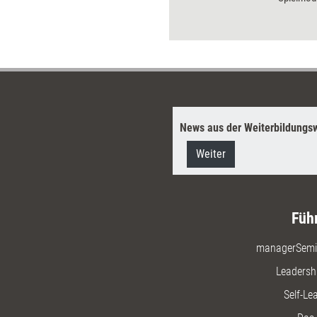
schwierig
Durchfüh
bekommen
des 'Acce
News aus der Weiterbildungsw
Weiter
Füh
managerSemi
Leadersh
Self-Le