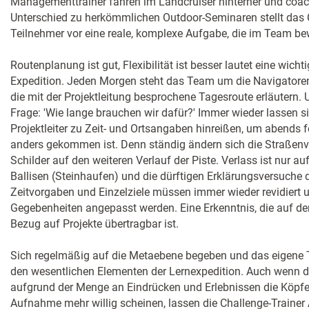
Managementtrainer fahren im Landcruiser hinterher und coac
Unterschied zu herkömmlichen Outdoor-Seminaren stellt das C
Teilnehmer vor eine reale, komplexe Aufgabe, die im Team be
Routenplanung ist gut, Flexibilität ist besser lautet eine wich
Expedition. Jeden Morgen steht das Team um die Navigatoren
die mit der Projektleitung besprochene Tagesroute erläutern.
Frage: 'Wie lange brauchen wir dafür?' Immer wieder lassen 
Projektleiter zu Zeit- und Ortsangaben hinreißen, um abends fe
anders gekommen ist. Denn ständig ändern sich die Straßenve
Schilder auf den weiteren Verlauf der Piste. Verlass ist nur au
Ballisen (Steinhaufen) und die dürftigen Erklärungsversuche 
Zeitvorgaben und Einzelziele müssen immer wieder revidiert un
Gegebenheiten angepasst werden. Eine Erkenntnis, die auf den
Bezug auf Projekte übertragbar ist.
Sich regelmäßig auf die Metaebene begeben und das eigene 
den wesentlichen Elementen der Lernexpedition. Auch wenn d
aufgrund der Menge an Eindrücken und Erlebnissen die Köpfe 
Aufnahme mehr willig scheinen, lassen die Challenge-Traine