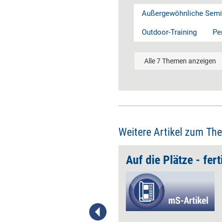
Außergewöhnliche Semi
Outdoor-Training
Pe
Alle 7 Themen anzeigen
Weitere Artikel zum Th
Soll ich mich draußen coachen lassen?
Auf die Plätze - fert
Die Möglichkeiten und
Anwendungsbereiche des
Outdoor-Coachings sind
vielfältig – aber noch wenig
bekannt. Macht es für mich