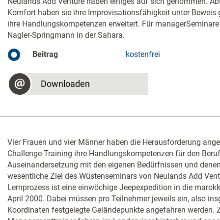
Neulands Add Venture haben einiges auf sich genommen. Abse
Komfort haben sie ihre Improvisationsfähigkeit unter Beweis ge
ihre Handlungskompetenzen erweitert. Für managerSeminare w
Nagler-Springmann in der Sahara.
Beitrag
kostenfrei
Downloaden
Vier Frauen und vier Männer haben die Herausforderung ang
Challenge-Training ihre Handlungskompetenzen für den Berufs
Auseinandersetzung mit den eigenen Bedürfnissen und denen 
wesentliche Ziel des Wüstenseminars von Neulands Add Vent
Lernprozess ist eine einwöchige Jeepexpedition in die marok
April 2000. Dabei müssen pro Teilnehmer jeweils ein, also in
Koordinaten festgelegte Geländepunkte angefahren werden. 