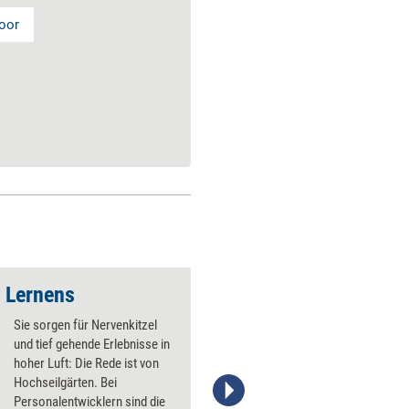
oor
s Lernens
Blut, Schweiß und T
Sie sorgen für Nervenkitzel
und tief gehende Erlebnisse in
hoher Luft: Die Rede ist von
Hochseilgärten. Bei
Personalentwicklern sind die