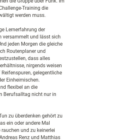
hen die Gruppe über Funk. Im
hallenge-Training die
wältigt werden muss.
tige Lernerfahrung der
 versammelt und lässt sich
 Und jeden Morgen die gleiche
sich Routenplaner und
stzustellen, dass alles
rhältnisse, nirgends weisen
f Reifenspuren, gelegentliche
der Einheimischen.
d flexibel an die
 Berufsalltag nicht nur in
Tun zu überdenken gehört zu
as ein oder andere Mal
rauchen und zu keinerlei
r Andreas Renz und Matthias