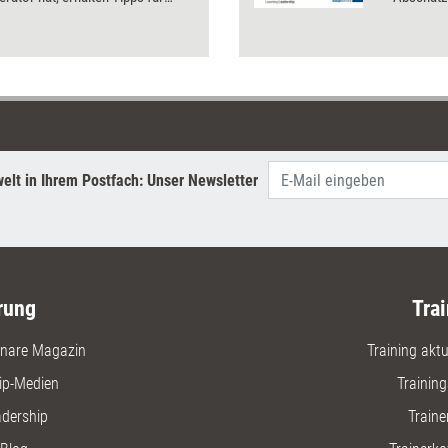
e Situationen bei der
Selbstle
rung von Trainingsspielen und
unterstü
 einen Einblick in die Methode
Teammitgl
lerated Learning'
Kompeten
elt in Ihrem Postfach: Unser Newsletter
rung
Trai
nare Magazin
Training aktue
ip-Medien
Trainin
adership
Traine