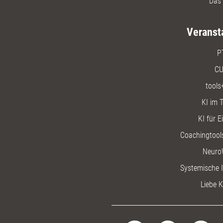
Das 
Veranst
P
CU
tools
KI im T
KI für E
Coachingtools
Neuro
Systemische I
Liebe K