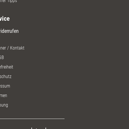
ffer Tipps
vice
iderrufen
ner / Kontakt
GB
freiheit
schutz
essum
men
bung