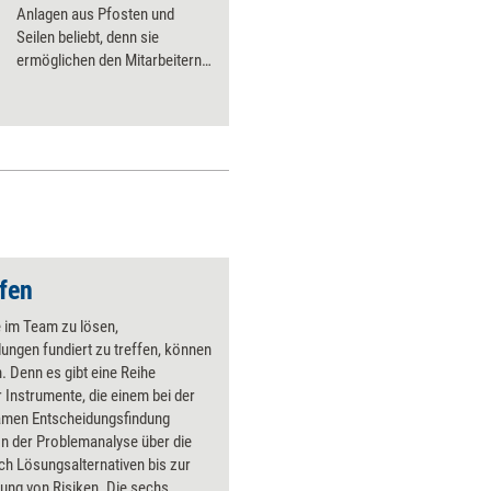
Anlagen aus Pfosten und
Seilen beliebt, denn sie
ermöglichen den Mitarbeitern
Trainings der besonderen Art.
Doch sind High-Ropes-
Trainings tatsächlich mehr als
bloß ein riskantes Abenteuer?
Was spricht für sie, was gegen
sie? Statements von Dr. Mario
Kölblinger und Werner Vetter.
fen
 im Team zu lösen,
ungen fundiert zu treffen, können
n. Denn es gibt eine Reihe
r Instrumente, die einem bei der
men Entscheidungsfindung
on der Problemanalyse über die
h Lösungsalternativen bis zur
ung von Risiken. Die sechs