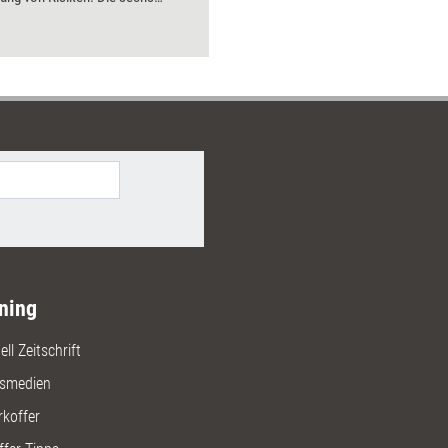
rnmodule dieses Bundles
tzen Führungskräfte und
ieder dabei, diesen
zbereich auszubauen.
ning
ll Zeitschrift
gsmedien
rkoffer