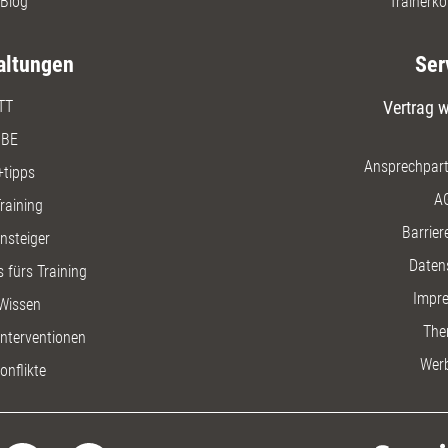
Blog
Trainerko
altungen
Ser
TT
Vertrag w
BE
Ansprechpart
+tipps
A
raining
Barriere
insteiger
Daten
 fürs Training
Impr
Wissen
The
nterventionen
Wer
onflikte