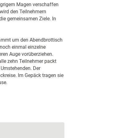
ungrigem Magen verschaffen
 wird den Teilnehmern
 die gemeinsamen Ziele. In
kämmt um den Abendbrottisch
 noch einmal einzelne
eren Auge vorüberziehen.
lle zehn Teilnehmer packt
er Umstehenden. Der
ückreise. Im Gepäck tragen sie
use.