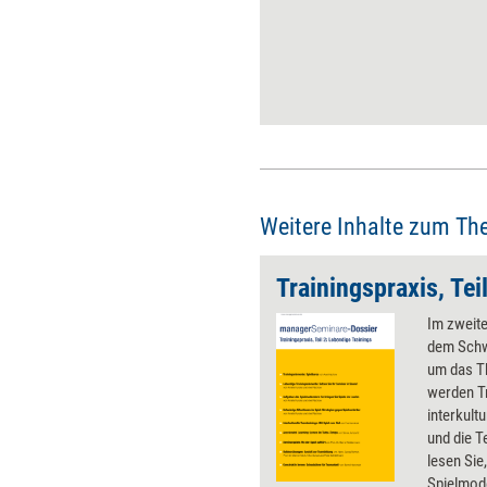
und mein Anliegen Sinn?
Weitere Inhalte zum Th
Im zweit
dem Schwe
um das Th
werden T
interkult
und die T
lesen Sie
Spielmode