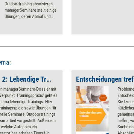
Outdoortraining absolvieren.
managerSeminare stellt einige
Übungen, deren Ablauf und
Wirkungsweise vor, - und zwar
solche, bei denen die
Teilnehmer weder
extremsportliche Fähigkeiten
noch ein gestähltes
Nervenkostüm mitbringen
müssen.
ema:
Trainingspraxis, Teil 2: Lebendige Trainings
Entscheidungen tref
en managerSeminare-Dossier mit
Probleme
rpunkt 'Trainingspraxis' geht es
Entscheid
ema lebendige Trainings. Hier
Sie lerne
rainingsspiele sowie Übungen für
nützliche
urelle Seminare, Outdoortrainings
gemeinsa
eamarbeit vorgestellt. Außerdem
helfen, v
, welche Aufgaben ein
Suche nac
rator hat, erhalten Tipps für
Abschätz