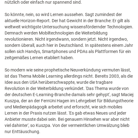
nützlich oder einfach nur spannend sind.
So könnte, nein, so wird Lernen aussehen. Sagt zumindest der
aktuelle Horizon-Report. Der hat Gewicht in der Branche: Er gilt als
weltweit wichtigste Untersuchung wissensfördernder Technologien.
Demnach werden Mobiltechnologien die Weiterbildung
revolutionieren. Nicht irgendwann, sondern jetzt. Nicht irgendwo,
sondern überall, auch hier in Deutschland. In spätestens einem Jahr
sollen sich Handys, Smartphones und PDAs als Plattformen für ein
zeitgemäßes Lernen etabliert haben.
So modern wie seine prophetische Neuverkündung vermuten lässt,
ist das Thema Mobile Learning allerdings nicht. Bereits 2003, als die
Idee aus den USA herüberschwappte, wurde die tragbare
Revolution in der Weiterbildung verkündet. 'Das Thema wurde von
der deutschen E-Learning-Branche damals sehr gehypt', sagt Maciej
Kuszpa, der an der FernUni Hagen im Lehrgebiet für Bildungstheorie
und Medienpädagogik arbeitet und erforscht, wie sich mobiles
Lernen in der Praxis nutzen lässt. 'Es gab etwas Neues und jeder
Anbieter musste dabei sein. Bei genauem Hinsehen war aber nicht
viel dahinter', so Kuszpa. Von der vermeintlichen Umwälzung blieb
nur Enttäuschung.