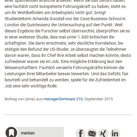
einer spannenden Branche arbeiten: Wenn sie das Gefühl haben,
eine fachlich nicht kompetente Führungskraft zu haben, steht es
um ihr Wohlbefinden am Arbeitsplatz nicht gut', bringt
Studienleiterin Amanda Goodall von der Case Business School in
London die Quintessenz der Untersuchung auf den Punkt. Weil
dieses Ergebnis die Forscher selbst überraschte, überprüften sie es
in einer weiteren Studie, dies-mal unter 1.600 britischen Be­­
schäftigten. Die darin errechnete, sehr deutliche Korrelation, be-
stätigte den Befund der US-Studie: Je überzeugter die Teilnehmer
davon waren, dass ihr Chef ihre Arbeit selbst machen könnte, desto
zufriedener waren sie im Job. Eine mögliche Erklärung laut den
Wissenschaftlern: Fachlich versierte Führungskräfte können die
Leistungen ihrer Mitarbeiter besser bewerten. Und das Gefühl, fair
beurteilt und behandelt zu werden, spiele für die Zufriedenheit im
Job eine sehr wichtige Rolle.
Beitrag von (ama) aus
managerSeminare 210
, September 2015
merken