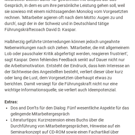
Gespräch, in dem es um ihre persönliche Leistung gehen soll, weil
sie sowieso mit einem nichtssagenden Monolog vom Vorgesetzten
rechnen. 'Mitarbeiter agieren oft nach dem Motto: Augen zu und
durch', sagt der in der Schweiz und in Deutschland tätige
Führungskräftecoach David D. Kaspar.
Halbherzig geführte Unterredungen können jedoch ungeahnte
Nebenwirkungen nach sich ziehen. 'Mitarbeiter, die mit allgemeinem
Lob oder pauschaler Kritik abgefertigt werden, reagieren frustriert',
sagt Kaspar. Denn fehlendes Feedback senkt auf Dauer nicht nur
die Arbeitsmotivation. Entsteht der Eindruck, dass kein Interesse an
der Sichtweise des Angestellten besteht, verliert dieser über kurz
oder lang die Lust, dem Vorgesetzten überhaupt etwas zu
berichten. Damit versiegt für die Führungskraft nicht nur eine
wichtige Informationsquelle, sie verliert auch Ideenpotenzial.
Extras:
Dos and Don’ts für den Dialog: Fünf wesentliche Aspekte für das
gelingende Mitarbeitergespräch
Literaturtipps: Kurzrezension eines Buchs über die
Durchführung von Mitarbeitergesprächen, Hinweise auf ein
Seminarkonzept auf CD-ROM sowie einen Fachartikel über