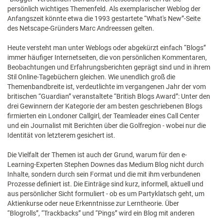
persönlich wichtiges Themenfeld. Als exemplarischer Weblog der
Anfangszeit könnte etwa die 1993 gestartete “What's New”-Seite
des Netscape-Gründers Marc Andreessen gelten.
Heute versteht man unter Weblogs oder abgekürzt einfach “Blogs”
immer häufiger Internetseiten, die von persönlichen Kommentaren,
Beobachtungen und Erfahrungsberichten geprägt sind und in ihrem
Stil Online-Tagebüchern gleichen. Wie unendlich groß die
Themenbandbreite ist, verdeutlichte im vergangenen Jahr der vom
britischen “Guardian” veranstaltete “British Blogs Award”: Unter den
drei Gewinnern der Kategorie der am besten geschriebenen Blogs
firmierten ein Londoner Callgirl, der Teamleader eines Call Center
und ein Journalist mit Berichten über die Golfregion - wobei nur die
Identität von letzterem gesichert ist.
Die Vielfalt der Themen ist auch der Grund, warum für den e-
Learning-Experten Stephen Downes das Medium Blog nicht durch
Inhalte, sondern durch sein Format und die mit ihm verbundenen
Prozesse definiert ist. Die Einträge sind kurz, informell, aktuell und
aus persönlicher Sicht formuliert - ob es um Partyklatsch geht, um
Aktienkurse oder neue Erkenntnisse zur Lerntheorie. Über
“Blogrolls”, “Trackbacks” und “Pings” wird ein Blog mit anderen