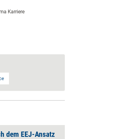
ma Karriere
ce
ch dem EEJ-Ansatz
Das Job-Talent-­Mi