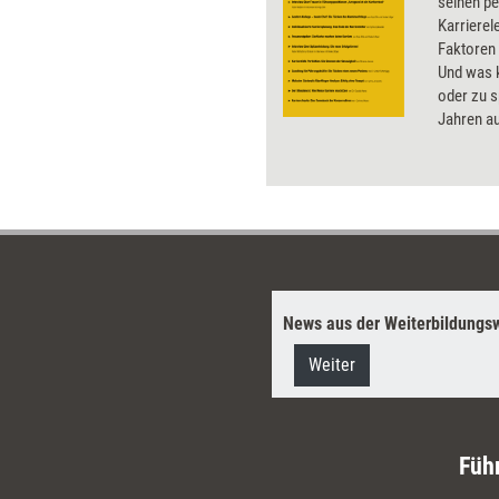
seinen pe
Karrierel
Faktoren 
Und was 
oder zu s
Jahren auf
Dossier 
verschie
Erfolgsre
nach den 
News aus der Weiterbildungsw
Weiter
Füh