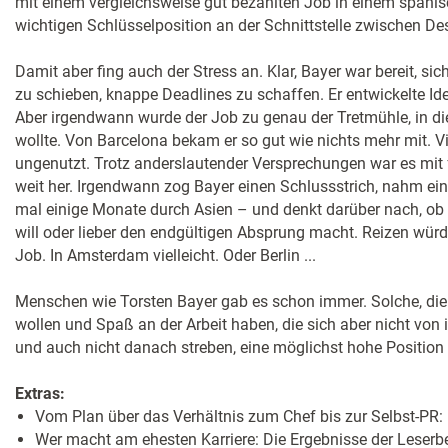
mit einem vergleichsweise gut bezahlten Job in einem spani
wichtigen Schlüsselposition an der Schnittstelle zwischen De
Damit aber fing auch der Stress an. Klar, Bayer war bereit, s
zu schieben, knappe Deadlines zu schaffen. Er entwickelte Ide
Aber irgendwann wurde der Job zu genau der Tretmühle, in die 
wollte. Von Barcelona bekam er so gut wie nichts mehr mit. Vi
ungenutzt. Trotz anderslautender Versprechungen war es mit f
weit her. Irgendwann zog Bayer einen Schlussstrich, nahm ein S
mal einige Monate durch Asien – und denkt darüber nach, ob
will oder lieber den endgültigen Absprung macht. Reizen wür
Job. In Amsterdam vielleicht. Oder Berlin ...
Menschen wie Torsten Bayer gab es schon immer. Solche, die
wollen und Spaß an der Arbeit haben, die sich aber nicht von 
und auch nicht danach streben, eine möglichst hohe Positio
Extras:
Vom Plan über das Verhältnis zum Chef bis zur Selbst-PR: 
Wer macht am ehesten Karriere: Die Ergebnisse der Lese