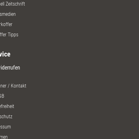
ll Zeitschrift
gsmedien
rkoffer
ffer Tipps
vice
iderrufen
ner / Kontakt
GB
freiheit
schutz
essum
men