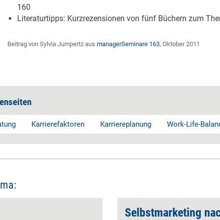
160
Literaturtipps: Kurzrezensionen von fünf Büchern zum The
Beitrag von Sylvia Jumpertz aus
managerSeminare 163
, Oktober 2011
enseiten
atung
Karrierefaktoren
Karriereplanung
Work-Life-Balan
ema:
Selbstmarketing na