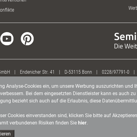
Wer
onflikte
 GmbH
|
Endenicher Str. 41
|
D-53115 Bonn
|
0228/97791-0
|
gung Analyse-Cookies ein, um unsere Werbung auszurichten und Ih
erbessern. Bei dem eingesetzten Dienstleister kann es auch zu 
igung bezieht sich auch auf die Erlaubnis, diese Datenübermit
er Cookies einverstanden sind, klicken Sie bitte auf Akzeptiere
amit verbundenen Risiken finden Sie
hier
.
ieren