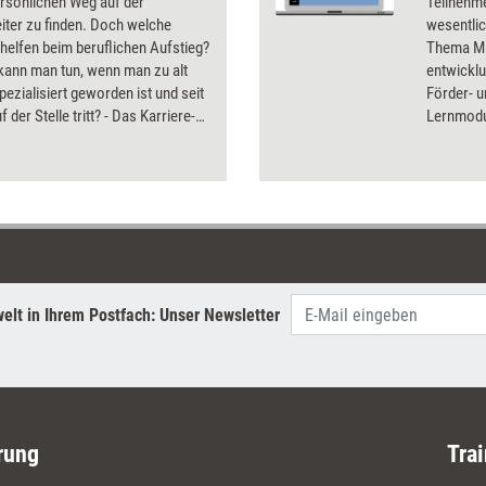
rsönlichen Weg auf der
Teilnehm
eiter zu finden. Doch welche
wesentli
helfen beim beruflichen Aufstieg?
Thema Mi
kann man tun, wenn man zu alt
entwicklu
pezialisiert geworden ist und seit
Förder- 
 der Stelle tritt? - Das Karriere-
Lernmodu
von managerSeminare nimmt
abwechsl
dene Konzepte, Ansätze und
Relevant
zepte unter die Lupe und sucht
Erklärfil
aktuellen Karrierefaktoren.
bzw. Ges
Lernüber
Verständn
vorbereit
Trainings
elt in Ihrem Postfach: Unser Newsletter
Kurs für 
Personalb
Führungs
rung
Trai