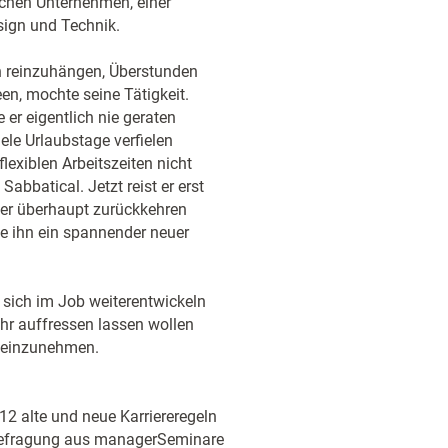
schen Unternehmen, einer
sign und Technik.
ich reinzuhängen, Überstunden
en, mochte seine Tätigkeit.
er eigentlich nie geraten
ele Urlaubstage verfielen
lexiblen Arbeitszeiten nicht
abbatical. Jetzt reist er erst
 er überhaupt zurückkehren
de ihn ein spannender neuer
 sich im Job weiterentwickeln
ihr auffressen lassen wollen
n einzunehmen.
12 alte und neue Karriereregeln
rbefragung aus managerSeminare