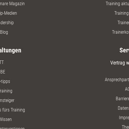
nare Magazin
Training aktue
ip-Medien
Trainin
adership
Traine
Blog
Trainerko
altungen
Ser
TT
Vertrag w
BE
Ansprechpart
+tipps
A
raining
Barriere
insteiger
Daten
 fürs Training
Impr
Wissen
The
nterventionen