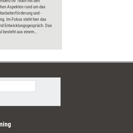
enden/Ihr Team mit den
chen Aspekten rund um das
tarbeiterförderung und -
ng. Im Fokus steht hier das
und Entwicklungsgespräch. Das
l besteht aus einem
ungsreichen Methoden-Mix:
es Hintergrundwissen, prägnanter
m, editierbare Formularvorlagen
prächsleitfäden sowie
prüfung in Form von kurzen
isfragen. Einsetzbar ist es als
ende Einheit z.B. für Workshops,
, Seminare oder als Selbstlern-
Mitarbeitende des
ereichs und interessierte
kräfte.
ning