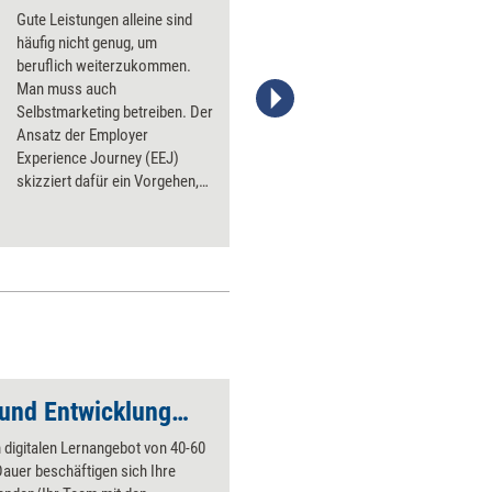
Gute Leistungen alleine sind
häufig nicht genug, um
beruflich weiterzukommen.
Man muss auch
Selbstmarketing betreiben. Der
complize/photocase.de
Ansatz der Employer
Experience Journey (EEJ)
skizziert dafür ein Vorgehen,
das sich konsequent an den
Bedürfnissen der potenziellen
nächsten Chefin oder des
möglichen nächsten Chefs
orientiert.
Lernmodul: Förder- und Entwicklungsgespräche führen
 digitalen Lernangebot von 40-60
auer beschäftigen sich Ihre