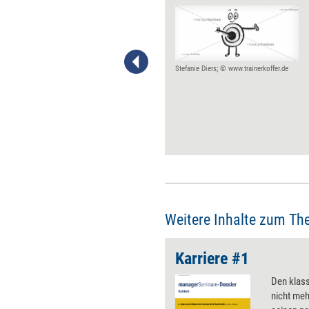
In Sachen Berufs- und
Lebensplanung hadern viele
Menschen ewig damit, welcher
Weg für sie denn nun der beste
ist. Der Innovationsansatz
Stefanie Diers; © www.trainerkoffer.de
Design Thinking - angewandt
auf das Thema Karriere- und
Lebensplanung - hilft, vom
Hadern ins Handeln zu
kommen. Die wichtigsten
Prinzipien im Überblick.
Weitere Inhalte zum Th
Karriere #1
Den klass
nicht mehr