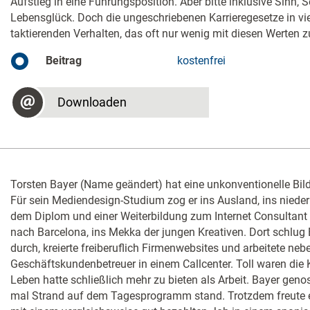
Aufstieg in eine Führungsposition. Aber bitte inklusive Sinn
Lebensglück. Doch die ungeschriebenen Karrieregesetze in v
taktierenden Verhalten, das oft nur wenig mit diesen Werten z
Beitrag
kostenfrei
Downloaden
Torsten Bayer (Name geändert) hat eine unkonventionelle Bil
Für sein Mediendesign-Studium zog er ins Ausland, ins niede
dem Diplom und einer Weiterbildung zum Internet Consultant 
nach Barcelona, ins Mekka der jungen Kreativen. Dort schlug 
durch, kreierte freiberuflich Firmenwebsites und arbeitete neb
Geschäftskundenbetreuer in einem Callcenter. Toll waren die 
Leben hatte schließlich mehr zu bieten als Arbeit. Bayer genos
mal Strand auf dem Tagesprogramm stand. Trotzdem freute er 