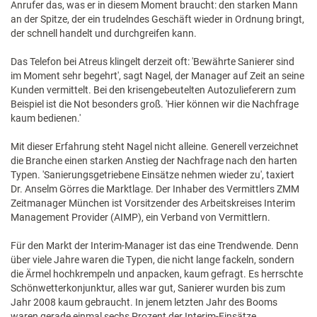
Anrufer das, was er in diesem Moment braucht: den starken Mann
an der Spitze, der ein trudelndes Geschäft wieder in Ordnung bringt,
der schnell handelt und durchgreifen kann.
Das Telefon bei Atreus klingelt derzeit oft: 'Bewährte Sanierer sind
im Moment sehr begehrt', sagt Nagel, der Manager auf Zeit an seine
Kunden vermittelt. Bei den krisengebeutelten Autozulieferern zum
Beispiel ist die Not besonders groß. 'Hier können wir die Nachfrage
kaum bedienen.'
Mit dieser Erfahrung steht Nagel nicht alleine. Generell verzeichnet
die Branche einen starken Anstieg der Nachfrage nach den harten
Typen. 'Sanierungsgetriebene Einsätze nehmen wieder zu', taxiert
Dr. Anselm Görres die Marktlage. Der Inhaber des Vermittlers ZMM
Zeitmanager München ist Vorsitzender des Arbeitskreises Interim
Management Provider (AIMP), ein Verband von Vermittlern.
Für den Markt der Interim-Manager ist das eine Trendwende. Denn
über viele Jahre waren die Typen, die nicht lange fackeln, sondern
die Ärmel hochkrempeln und anpacken, kaum gefragt. Es herrschte
Schönwetterkonjunktur, alles war gut, Sanierer wurden bis zum
Jahr 2008 kaum gebraucht. In jenem letzten Jahr des Booms
waren gerade einmal sechs Prozent der Interim-Einsätze