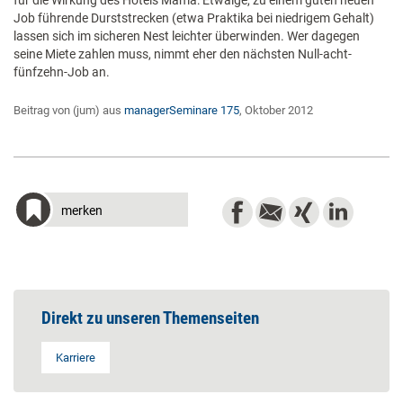
für die Wirkung des Hotels Mama: Etwaige, zu einem guten neuen
Job führende Durststrecken (etwa Praktika bei niedrigem Gehalt)
lassen sich im sicheren Nest leichter überwinden. Wer dagegen
seine Miete zahlen muss, nimmt eher den nächsten Null-acht-
fünfzehn-Job an.
Beitrag von (jum) aus
managerSeminare 175
, Oktober 2012
merken
Direkt zu unseren Themenseiten
Karriere