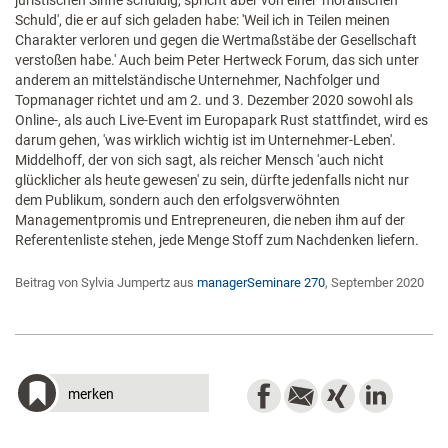
juristischen Sinne schuldig, spricht aber von einer 'moralischen
Schuld', die er auf sich geladen habe: 'Weil ich in Teilen meinen
Charakter verloren und gegen die Wertmaßstäbe der Gesellschaft
verstoßen habe.' Auch beim Peter Hertweck Forum, das sich unter
anderem an mittelständische Unternehmer, Nachfolger und
Topmanager richtet und am 2. und 3. Dezember 2020 sowohl als
Online-, als auch Live-Event im Europapark Rust stattfindet, wird es
darum gehen, 'was wirklich wichtig ist im Unternehmer-Leben'.
Middelhoff, der von sich sagt, als reicher Mensch 'auch nicht
glücklicher als heute gewesen' zu sein, dürfte jedenfalls nicht nur
dem Publikum, sondern auch den erfolgsverwöhnten
Managementpromis und Entrepreneuren, die neben ihm auf der
Referentenliste stehen, jede Menge Stoff zum Nachdenken liefern.
Beitrag von Sylvia Jumpertz aus
managerSeminare 270
, September 2020
merken