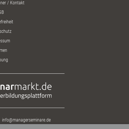
ner / Kontakt
GB
freiheit
schutz
essum
men
bung
info@managerseminare.de