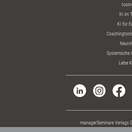
tools
KI im T
KI für E
Coachingtools
Neuro
Systemische I
Liebe K
managerSeminare Verlags