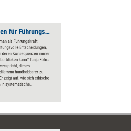
Ethische Kompetenzen für Führungskräfte
t man als Führungskraft
rtungsvolle Entscheidungen,
 deren Konsequenzen immer
berblicken kann? Tanja Föhrs
verspricht, dieses
dilemma handhabbarer zu
r zeigt auf, wie sich ethische
n in systematische
dungsprozesse integrieren
 stellt reich illustrierte Methoden,
e und Strategien vor, um
ungen fundierter, nachhaltiger
teresse aller zu gestalten –
g davon, ob wir sie alleine oder
verantworten müssen. Für