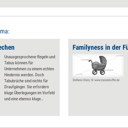
ema:
rechen
Familyness in der ­
Unausgesprochene Regeln und
Tabus können für
Unternehmen zu einem echten
Hindernis werden. Doch
Tabubrüche sind nichts für
Stefanie Diers; © www.trainerkoffer.de
Draufgänger. Sie erfordern
kluge Überlegungen im Vorfeld
und eine ebenso kluge
Umsetzung. Eine Anleitung
zum Tabubruch mit Vernunft.