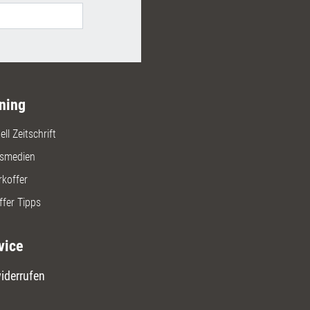
ungen, mit denen wir auch in
ut leben können!
ning
ll Zeitschrift
gsmedien
rkoffer
ffer Tipps
vice
iderrufen