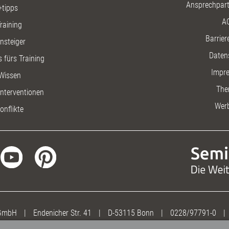
Ansprechpart
+tipps
A
raining
Barriere
insteiger
Daten
 fürs Training
Impr
Wissen
The
nterventionen
Wer
onflikte
 GmbH
|
Endenicher Str. 41
|
D-53115 Bonn
|
0228/97791-0
|