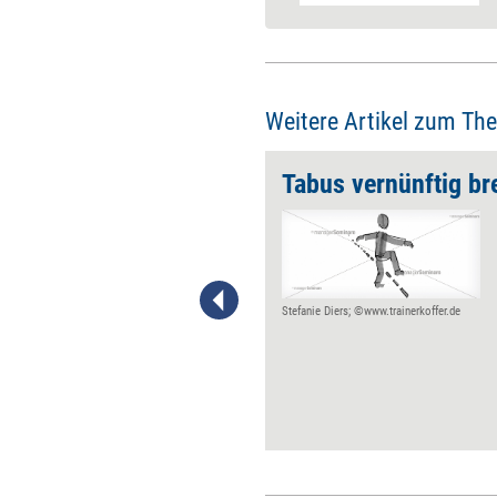
Weitere Artikel zum Th
üche
Tabus vernünftig ­b
Im Bruch interner Regeln und
kreativen Auslegen von
Gesetzen ruht für
Unternehmen die Chance auf
Flexibilität und Innovativität –
Stefanie Diers; ©www.trainerkoffer.de
aber gleichzeitig liegen darin
auch erhebliche Gefahren. Das
Problem bei
Regelabweichungen ist, dass
man schlecht offen über sie
reden kann. Sechs Tipps, wie
es dennoch gelingt.