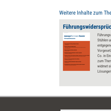
Weitere Inhalte zum Th
Führungswidersprü
Führungs
Stühlen 
entgegen
Vorgesetz
Co. in Ei
zum Them
widmet s
Lösungen 
geben un