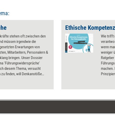
ema:
che
kräfte stehen oft zwischen den
Wie triff
und müssen irgendwie die
verantwo
gesetzten Erwartungen von
wenn man
ten, Mitarbeitern, Personalern &
weniger ü
nklang bringen. Unser Dossier
Ratgeber 
a 'Führungswidersprüche'
Führungs
ich diesem Thema, versucht
machen. E
zu finden, will Denkanstöße
Prinzipie
d Handlungsoptionen aufzeigen.
Entschei
lassen. Er
Werkzeug
Entscheid
und im In
unabhängi
im Team 