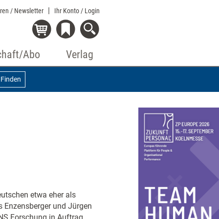
eren / Newsletter
Ihr Konto
/ Login
chaft/Abo
Verlag
Finden
utschen etwa eher als
us Enzensberger und Jürgen
NS Forschung in Auftrag