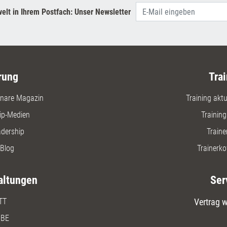
Entscheid
elt in Ihrem Postfach: Unser Newsletter
Zukunft g
rung
Trai
nare Magazin
Training aktue
ip-Medien
Trainin
adership
Traine
Blog
Trainerko
altungen
Ser
TT
Vertrag w
BE