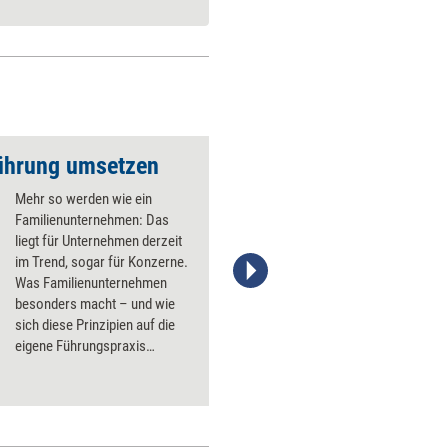
Führung umsetzen
Ethischen Wandel a
Mehr so werden wie ein
Familienunternehmen: Das
liegt für Unternehmen derzeit
im Trend, sogar für Konzerne.
Was Familienunternehmen
stefanie Diers; ©
besonders macht – und wie
www.managerseminare.de
sich diese Prinzipien auf die
eigene Führungspraxis
übertragen lassen.