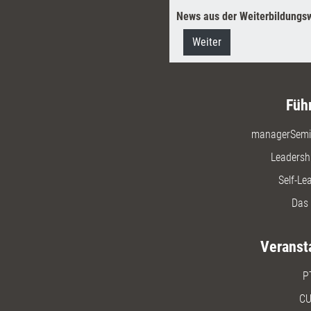
News aus der Weiterbildungsw
Weiter
Füh
managerSemi
Leadersh
Self-Le
Das 
Veranst
P
CU