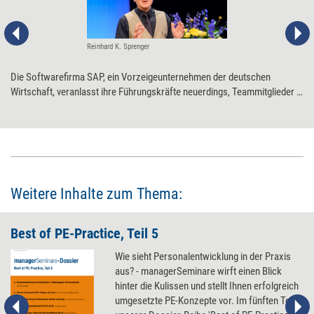
Reinhard K. Sprenger
Die Softwarefirma ​SAP, ein Vorzeigeunternehmen der deutschen
Wirtschaft, veranlasst ihre Führungskräfte neuerdings, Teammitglieder in
drei Leistungsgruppen einzuteilen: „Performer“, „Achiever“ und
„Improver“. Das Ganze heißt „Winning Culture“. Aus der Sicht von
Managementberater Reinhard K. Sprenger ist das System jedoch alles
andere als ein Gewinn. ​
Weitere Inhalte zum Thema:
Best of PE-Practice, Teil 5
Wie sieht Personalentwicklung in der Praxis
aus? - managerSeminare wirft einen Blick
hinter die Kulissen und stellt Ihnen erfolgreich
umgesetzte PE-Konzepte vor. Im fünften Teil