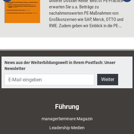
unserer Dossier-Reihe 'Best of PE-Practice'
erwarten Sie u.a. Beiträge zu
nachahmenswerten PE-Maßnahmen von
Großkonzernen wie SAP, Merck, OTTO und
RWE. Zudem geben wir Einblick in die PE-
Arbeit von internationalen
Wirtschaftskanzleien und zeigen, wie
innovative PE im Krankenhaus und in TV-
Sendern aussehen kann.
News aus der Weiterbildungswelt in Ihrem Postfach: Unser
Newsletter
Weiter
Führung
managerSeminare Magazin
Leadership-Medien