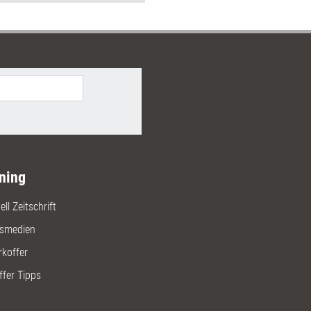
mmenarbeit stärken, alle
en und Ausgrenzung verhindern?
s Selbstlernmodule dieses
unterstützen Führungskräfte und
ieder dabei, diesen
zbereich auszubauen.
ning
ll Zeitschrift
gsmedien
rkoffer
ffer Tipps