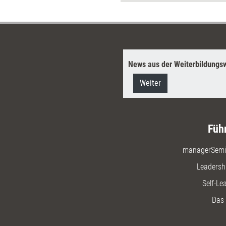
souverän
News aus der Weiterbildungsw
Weiter
Füh
managerSemi
Leadersh
Self-Le
Das 