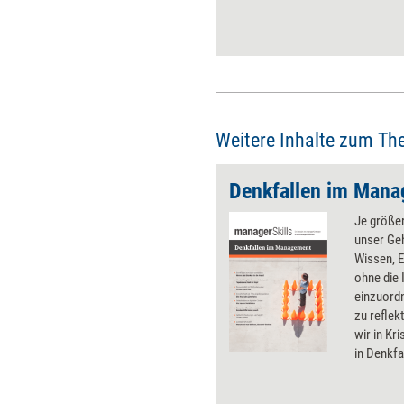
zum Teil sogar sehr schnelle
Weise auf die Spur kommen.
Weitere Inhalte zum Th
Denkfallen im Man
Je größer
unser Geh
Wissen, 
ohne die 
einzuordn
zu reflek
wir in Kr
in Denkfa
Sackgass
vermeide