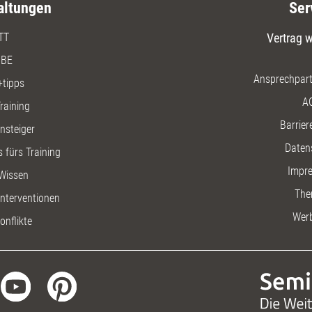
altungen
Ser
TT
Vertrag w
BE
Ansprechpart
+tipps
A
raining
Barriere
insteiger
Daten
 fürs Training
Impr
Wissen
The
nterventionen
Wer
onflikte