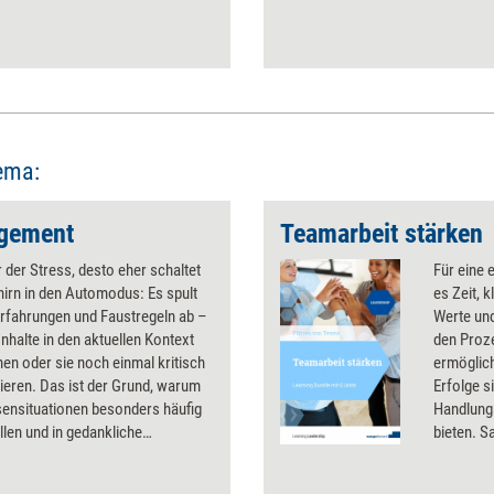
ema:
agement
Teamarbeit stärken
 der Stress, desto eher schaltet
Für eine 
irn in den Automodus: Es spult
es Zeit, 
Erfahrungen und Faustregeln ab –
Werte und
Inhalte in den aktuellen Kontext
den Proz
en oder sie noch einmal kritisch
ermöglich
tieren. Das ist der Grund, warum
Erfolge 
isensituationen besonders häufig
Handlung
llen und in gedankliche
bieten. S
en geraten. Wie sich das
zugelass
n lässt und wie bewusstes und
werden. Z