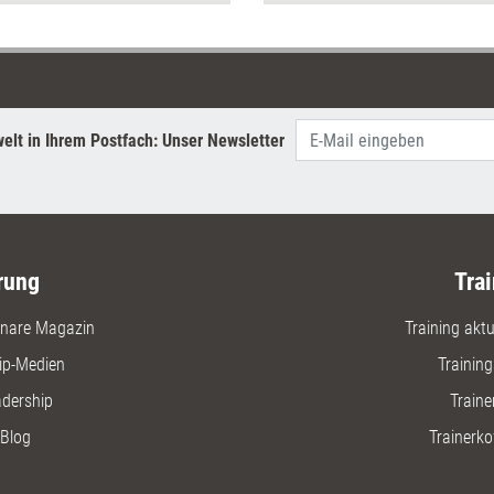
es Denken trainiert werden kann.
sich Zusa
integrier
Die sech
Bundles 
Teammitgl
Kompeten
elt in Ihrem Postfach: Unser Newsletter
rung
Trai
nare Magazin
Training aktue
ip-Medien
Trainin
adership
Traine
Blog
Trainerko