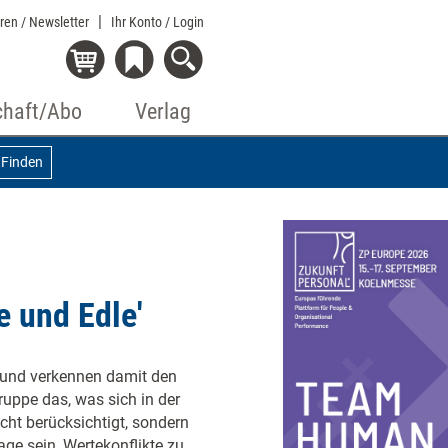
eren / Newsletter
Ihr Konto
/ Login
chaft/Abo
Verlag
Finden
e und Edle'
 und verkennen damit den
ruppe das, was sich in der
ht berücksichtigt, sondern
age sein, Wertekonflikte zu