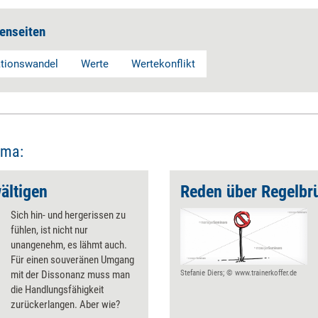
enseiten
ationswandel
Werte
Wertekonflikt
ema:
ältigen
Reden über Regelbr
Sich hin- und hergerissen zu
fühlen, ist nicht nur
unangenehm, es lähmt auch.
Für einen souveränen Umgang
mit der Dissonanz muss man
Stefanie Diers; © www.trainerkoffer.de
die Handlungsfähigkeit
zurückerlangen. Aber wie?