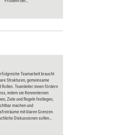
Problem bei
Regelabweichungen ist, dass
man schlecht offen über sie
reden kann. Sechs Tipps, wie
es dennoch gelingt.
erfolgreiche Teamarbeit braucht
klare Strukturen, gemeinsame
 Rollen. Teamleiter:innen fördern
ess, indem sie Kennenlernen
en, Ziele und Regeln festlegen,
sichtbar machen und
sfreiräume mit klaren Grenzen
achliche Diskussionen sollen
en, aber Eskalationen vermieden
entrale Fragen sind: Wie lässt