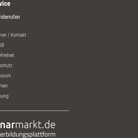
vice
iderrufen
ner / Kontakt
GB
freiheit
schutz
essum
men
bung