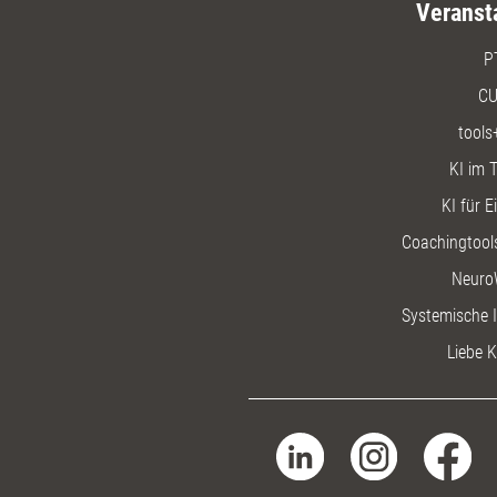
Veranst
P
CU
tools
KI im T
KI für E
Coachingtools
Neuro
Systemische I
Liebe K