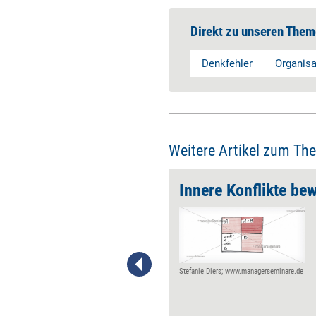
Direkt zu unseren Them
Denkfehler
Organis
Weitere Artikel zum Th
Innere Konflikte bew
Je unglaublicher eine
Geschichte oder Behauptung
klingt, desto mehr gilt es, sich
zu fragen: Wie
vertrauenswürdig ist die
Stefanie Diers; www.managerseminare.de
Aussage? Der Wahrheit lässt
sich auf relativ einfache und