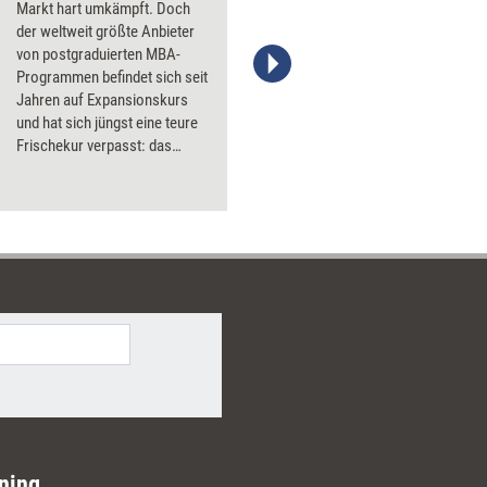
Markt hart umkämpft. Doch
der weltweit größte Anbieter
von postgraduierten MBA-
Programmen befindet sich seit
Jahren auf Expansionskurs
und hat sich jüngst eine teure
Frischekur verpasst: das
britische Henley Management
College. managerSeminare
sprach mit Henley-Chef Chris
Bones über die
Erfolgsstrategien der
Führungskräfteschmiede - und
die vermeintlichen
Versäumnisse anderer
Business-Schools.
ning