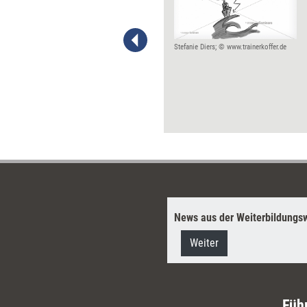
steuert nach ambitioniertem
Start geradewegs in den
Exitus. Das Nachsehen haben
die ehemaligen Studenten. Mit
Stefanie Diers; © www.trainerkoffer.de
dem Zeugnis einer Pleite-Uni
lässt sich kaum Eindruck
schinden am Arbeitsmarkt.
Was aber tun, um keiner
Kaderschmiede auf den Leim
zu gehen, die nach ein paar
Jahren schon wieder vom
Markt verschwunden ist?
News aus der Weiterbildungsw
Weiter
Füh