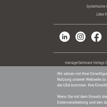
Systemische I
Liebe K
managerSeminare Verlags
Wir setzen mit Ihrer Einwilli
Nutzung unserer Webseite zu v
die USA kommen. Ihre Einwill
Wenn Sie mit dem Einsatz dies
Datenverarbeitung und den d