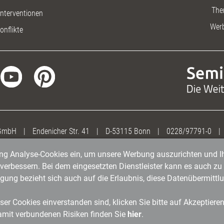
The
nterventionen
Wer
onflikte
 GmbH
|
Endenicher Str. 41
|
D-53115 Bonn
|
0228/97791-0
|
gung Analyse-Cookies ein, um unsere Werbung auszurichten und Ih
erbessern. Bei dem eingesetzten Dienstleister kann es auch zu 
igung bezieht sich auch auf die Erlaubnis, diese Datenübermit
er Cookies einverstanden sind, klicken Sie bitte auf Akzeptiere
amit verbundenen Risiken finden Sie
hier
.