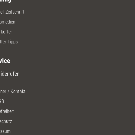
ll Zeitschrift
gsmedien
rkoffer
ffer Tipps
vice
iderrufen
ner / Kontakt
GB
freiheit
schutz
essum