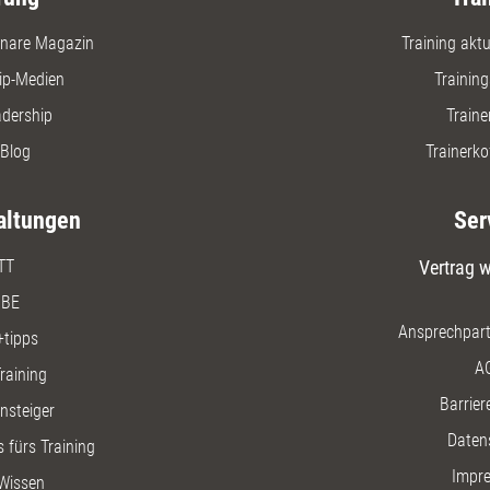
nare Magazin
Training aktue
ip-Medien
Trainin
adership
Traine
Blog
Trainerko
altungen
Ser
TT
Vertrag w
BE
Ansprechpart
+tipps
A
raining
Barriere
insteiger
Daten
 fürs Training
Impr
Wissen