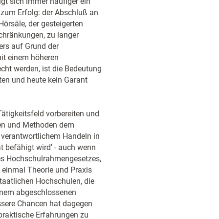
gt sich immer häufiger ein
l zum Erfolg: der Abschluß an
örsäle, der gesteigerten
chränkungen, zu langer
ers auf Grund der
mit einem höheren
ht werden, ist die Bedeutung
ten und heute kein Garant
ätigkeitsfeld vorbereiten und
iten und Methoden dem
u verantwortlichem Handeln in
t befähigt wird' - auch wenn
 des Hochschulrahmengesetzes,
n einmal Theorie und Praxis
taatlichen Hochschulen, die
einem abgeschlossenen
Bessere Chancen hat dagegen
praktische Erfahrungen zu