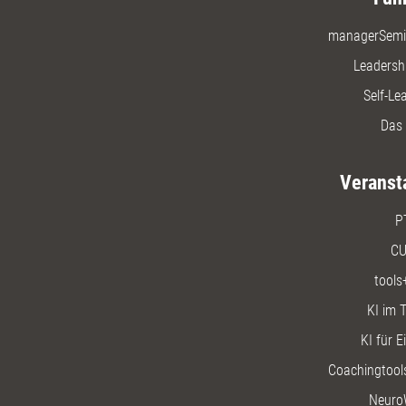
managerSemi
Leadersh
Self-Le
Das 
Veranst
P
CU
tools
KI im T
KI für E
Coachingtools
Neuro