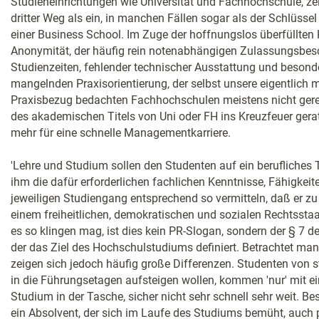
Studieneinrichtungen wie Universität und Fachhochschule, zei
dritter Weg als ein, in manchen Fällen sogar als der Schlüsse
einer Business School. Im Zuge der hoffnungslos überfüllten H
Anonymität, der häufig rein notenabhängigen Zulassungsbes
Studienzeiten, fehlender technischer Ausstattung und besond
mangelnden Praxisorientierung, der selbst unsere eigentlich 
Praxisbezug bedachten Fachhochschulen meistens nicht gerec
des akademischen Titels von Uni oder FH ins Kreuzfeuer gera
mehr für eine schnelle Managementkarriere.
'Lehre und Studium sollen den Studenten auf ein berufliches T
ihm die dafür erforderlichen fachlichen Kenntnisse, Fähigke
jeweiligen Studiengang entsprechend so vermitteln, daß er z
einem freiheitlichen, demokratischen und sozialen Rechtsstaa
es so klingen mag, ist dies kein PR-Slogan, sondern der § 7
der das Ziel des Hochschulstudiums definiert. Betrachtet ma
zeigen sich jedoch häufig große Differenzen. Studenten von s
in die Führungsetagen aufsteigen wollen, kommen 'nur' mit 
Studium in der Tasche, sicher nicht sehr schnell sehr weit. 
ein Absolvent, der sich im Laufe des Studiums bemüht, auch 