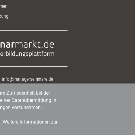
men
bung
info@managerseminare.de
re Zufriedenheit bei der
einer Datenübermittlung in
tlungen vorzunehmen.
n. Weitere Informationen zur