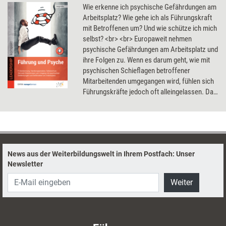
Wie erkenne ich psychische Gefährdungen am
Arbeitsplatz? Wie gehe ich als Führungskraft
mit Betroffenen um? Und wie schütze ich mich
selbst? <br> <br> Europaweit nehmen
psychische Gefährdungen am Arbeitsplatz und
ihre Folgen zu. Wenn es darum geht, wie mit
psychischen Schieflagen betroffener
Mitarbeitenden umgegangen wird, fühlen sich
Führungskräfte jedoch oft alleingelassen. Das
kann auch für die Gesundheit der
Führungskräfte selbst Folgen haben. Dieses
Buch beantwortet Ihre Fragen und unterstützt
Sie bei der Umsetzung in den Berufsalltag.
Inklusive 37 digitaler Handouts, um die Inhalte
News aus der Weiterbildungswelt in Ihrem Postfach: Unser
nah am eigenen Arbeitsalltag zu vertiefen.
Newsletter
Weiter