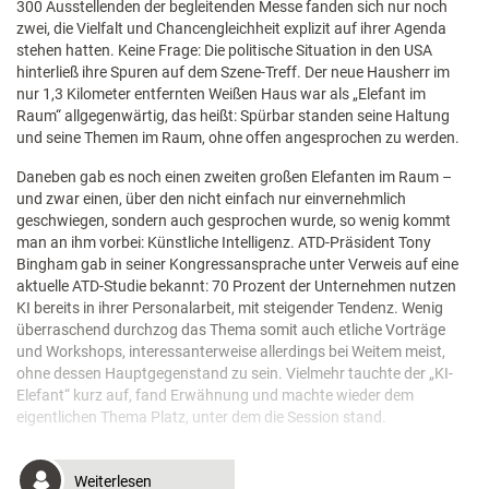
300 Ausstellenden der begleitenden Messe fanden sich nur noch
zwei, die Vielfalt und Chancengleichheit explizit auf ihrer Agenda
stehen hatten. Keine Frage: Die politische Situation in den USA
hinterließ ihre Spuren auf dem Szene-Treff. Der neue Hausherr im
nur 1,3 Kilometer entfernten Weißen Haus war als „Elefant im
Raum“ allgegenwärtig, das heißt: Spürbar standen seine Haltung
und seine Themen im Raum, ohne offen angesprochen zu werden.
Daneben gab es noch einen zweiten großen Elefanten im Raum –
und zwar einen, über den nicht einfach nur einvernehmlich
geschwiegen, sondern auch gesprochen wurde, so wenig kommt
man an ihm vorbei: Künstliche Intelligenz. ATD-Präsident Tony
Bingham gab in seiner Kongressansprache unter Verweis auf eine
aktuelle ATD-Studie bekannt: 70 Prozent der Unternehmen nutzen
KI bereits in ihrer Personalarbeit, mit steigender Tendenz. Wenig
überraschend durchzog das Thema somit auch etliche Vorträge
und Workshops, interessanterweise allerdings bei Weitem meist,
ohne dessen Hauptgegenstand zu sein. Vielmehr tauchte der „KI-
Elefant“ kurz auf, fand Erwähnung und machte wieder dem
eigentlichen Thema Platz, unter dem die Session stand.
Weiterlesen