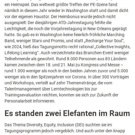
ein Heimspiel. Das weltweit größte Treffen der PE-Szene fand
nämlich in diesem Jahr wieder in Washington statt und damit dicht
vor der eigenen Haustür. Der Heimbonus wurde jedoch nicht
ausgespielt: Der diesjährigen ATD-Jahrestagung fehlte die
Leichtigkeit, die noch die Vorjahrestagung in New Orleans geprägt
hatte. So gab es in Washington keine feierlich-fröhliche Marching
Band, weniger Stars und Promis, und statt „Recharge Your Soul“,
wie 2024, hieß das Tagungsmotto recht rational „Collective Insights,
Lifelong Learning“. Auch verzeichnete das Branchen-Event weniger
Teilnehmende als gewohnt. Rund 8.000 Personen aus 83 Ländern
kamen zwischen dem 18. und 21. Mai zu Kongress und Messe –
rund 1.000 weniger als noch in den beiden Jahren zuvor und 5.000
weniger als in den Spitzenjahren vor Corona. In über 300 Vorträgen
und Workshops, verteilt auf zehn Themenstränge, die vom
Talentmanagement über Lerntechnologien bis zur
Trainingsevaluation reichten, konnten sie sich zur Zukunft der
Personalarbeit informieren.
Es standen zwei Elefanten im Raum
Das Thema Diversity, Equity, Inclusion (DEI) suchten sie im
Tagungsprogramm jedoch vergeblich. Und auch unter den knapp