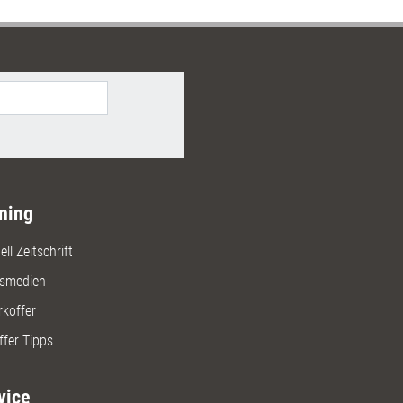
ning
ll Zeitschrift
gsmedien
rkoffer
ffer Tipps
vice