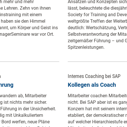
ich mehr und mehr
Ansätzen und Konzepten sich
he Lehren. Zehn von ihnen
lässt, beleuchtete die diesjä
instraining mit einem
Society for Training and Dev
t haben sie den Himmel
weltgrößte Treffen der Weite
nnt, um Körper und Geist ins
deutlich: Wertschätzung, Ve
nagerSeminare war vor Ort.
Selbstverantwortung der Mitar
zeitgemäßer Führung – und G
Spitzenleistungen.
n
Internes Coaching bei SAP
ührung
Kollegen als Coach
andern ab, Mitarbeiter
Mitarbeiter coachen Mitarbeite
ist nichts mehr sicher.
nicht. Bei SAP aber ist es ga
ührung in der Unsicherheit.
Konzern hat mit seinem inter
ig mit Unkalkuliertem
etabliert, der demokratischer 
r Bord werfen, neue Pläne
auf welcher Hierarchiestufe er