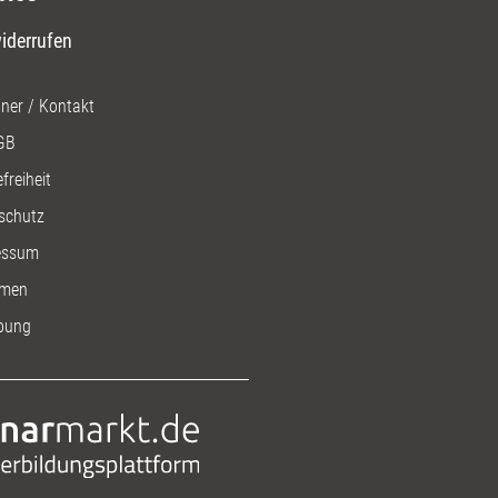
iderrufen
ner / Kontakt
GB
freiheit
schutz
essum
men
bung