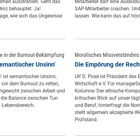
heit ausstrahlen. Geht das
Mitarbeiter darf eine Ausbi
inz behauptet: Ja!
SAP-Mitarbeiter coachen. Und
age, wie sich das Ungewisse
lassen. Wie kann das auf höc
e in der Burnout-Bekämpfung
Moralisches Missverständnis
semantischer Unsinn'
Die Empörung der Rech
' ist semantischer Unsinn,
Ulf D. Posé ist Präsident des
vor dem Burnout zu retten,
Wirtschaft e.V. Für managerSe
chgewicht zwischen Arbeit und
Kolumne 'Der ethische Kompa
t die Balance zwischen Tun
kritischen Blick auf unser täg
 Lebensbereich.
und Beruf, hinterfragt die Nor
stellt allgemein akzeptierte 
Prüfstand.