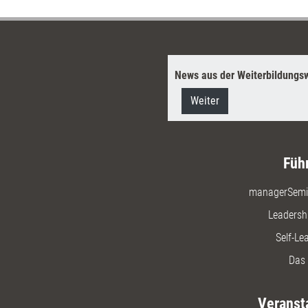
News aus der Weiterbildungsw
Weiter
Füh
managerSemi
Leadersh
Self-Le
Das 
Veranst