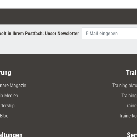
elt in Ihrem Postfach: Unser Newsletter
rung
Trai
nare Magazin
Training aktue
ip-Medien
Trainin
adership
Traine
Blog
Trainerko
altungen
Ser