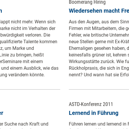
Boomerang Hiring
n
Wiedersehen macht Fr
lappt nicht mehr. Wenn sich
Aus den Augen, aus dem Sinn
rke nicht im Verhalten der
Firmen mit Mitarbeitern, die g
ubwürdigkeit verloren. Die
Fehler, wie britische Unterne
ualifizierte Talente kommen
neue Stellen gerne mit Ex-Krä
atz, um Marke und
Ehemaligen gesehen haben, d
Linie zu bringen, heißt
keinesfalls grüner ist, kehren 
erSeminare mit einem
Wirkungsstätte zurück. Wie fun
e und einem Ausblick, wie das
Rückholpraxis, die sich in E
ung verändern könnte.
nennt? Und wann hat sie Erfo
ASTD-Konferenz 2011
er
Lernend in Führung
der Suche nach Kraft und
Führen lernen und lernend in