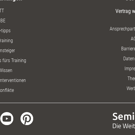
TT
Vertrag w
BE
Ansprechpart
+tipps
A
raining
Barriere
insteiger
Daten
 fürs Training
Impr
Wissen
The
nterventionen
Wer
onflikte