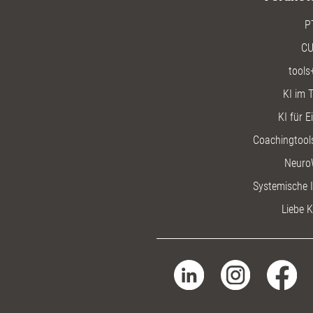
P
CU
tools
KI im T
KI für E
Coachingtools
Neuro
Systemische I
Liebe K