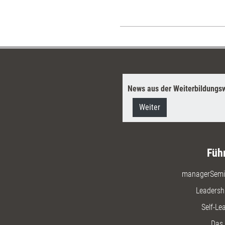
News aus der Weiterbildungsw
Weiter
Füh
managerSemi
Leadersh
Self-Le
Das 