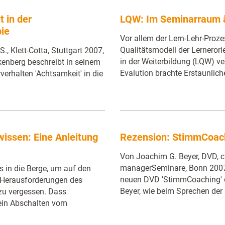
 in der
LQW: Im Seminarraum ä
ie
Vor allem der Lern-Lehr-Proze
Qualitätsmodell der Lernerorie
., Klett-Cotta, Stuttgart 2007,
in der Weiterbildung (LQW) v
nkenberg beschreibt in seinem
Evalution brachte Erstaunlich
erhalten 'Achtsamkeit' in die
ssen: Eine Anleitung
Rezension: StimmCoac
Von Joachim G. Beyer, DVD, ca
managerSeminare, Bonn 2007,
s in die Berge, um auf den
neuen DVD 'StimmCoaching' 
e Herausforderungen des
Beyer, wie beim Sprechen der 
zu vergessen. Dass
 ein Abschalten vom