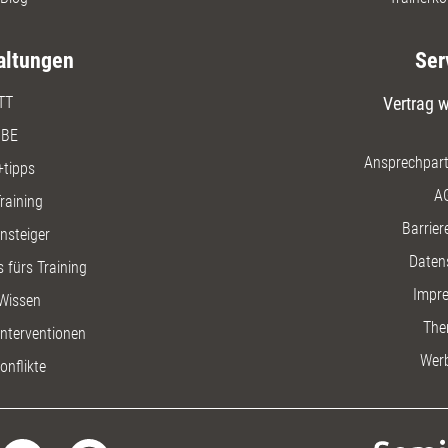
altungen
Ser
TT
Vertrag w
BE
Ansprechpart
+tipps
A
raining
Barriere
insteiger
Daten
 fürs Training
Impr
Wissen
The
nterventionen
Wer
onflikte