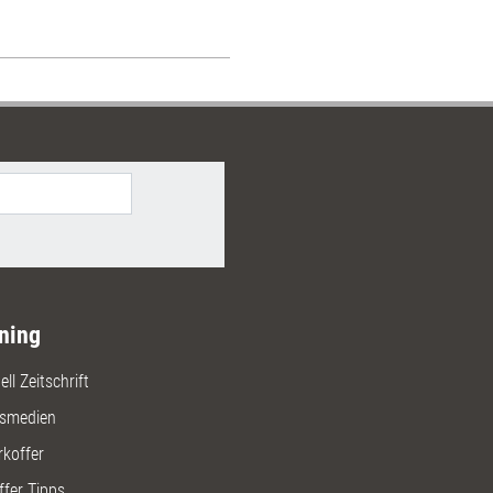
ning
ll Zeitschrift
gsmedien
rkoffer
ffer Tipps