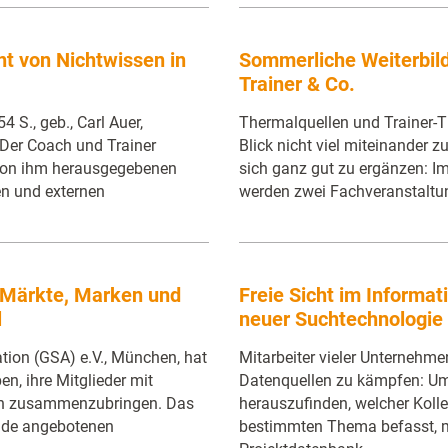
 von Nichtwissen in
Sommerliche Weiterbil
Trainer & Co.
 S., geb., Carl Auer,
Thermalquellen und Trainer-
 Der Coach und Trainer
Blick nicht viel miteinander z
von ihm herausgegebenen
sich ganz gut zu ergänzen: I
n und externen
werden zwei Fachveranstaltu
 Märkte, Marken und
Freie Sicht im Informa
l
neuer Suchtechnologie
ion (GSA) e.V., München, hat
Mitarbeiter vieler Unternehm
n, ihre Mitglieder mit
Datenquellen zu kämpfen: Um
rn zusammenzubringen. Das
herauszufinden, welcher Kolle
lande angebotenen
bestimmten Thema befasst, 