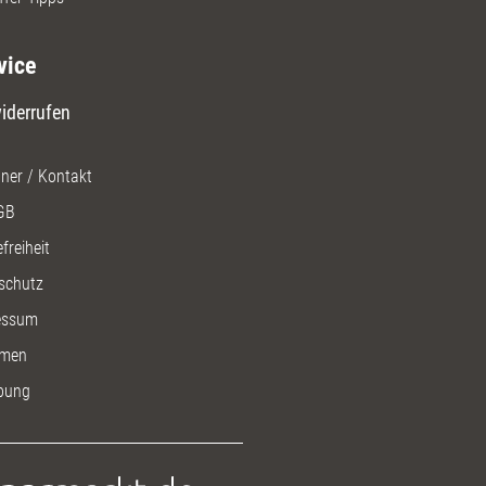
vice
iderrufen
ner / Kontakt
GB
freiheit
schutz
essum
men
bung