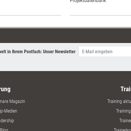
Projektdatenbank
elt in Ihrem Postfach: Unser Newsletter
rung
Trai
nare Magazin
Training aktue
ip-Medien
Trainin
adership
Traine
Blog
Trainerko