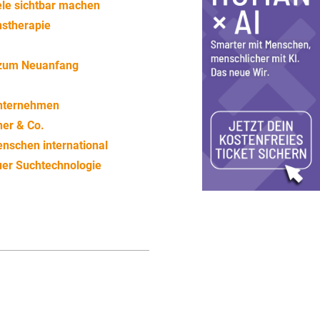
ele sichtbar machen
nstherapie
 zum Neuanfang
Unternehmen
ner & Co.
nschen international
uer Suchtechnologie