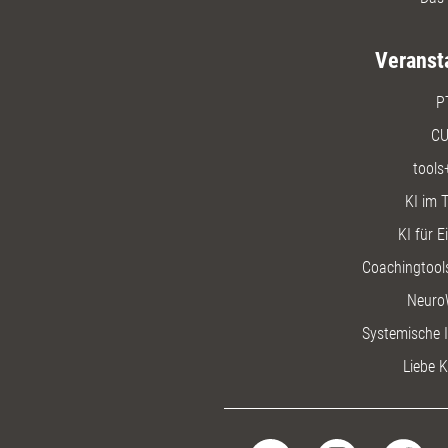
Veranst
P
CU
tools
KI im T
KI für E
Coachingtools
Neuro
Systemische I
Liebe K