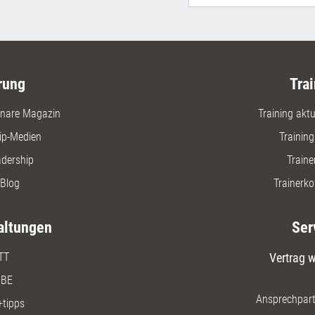
rung
Trai
nare Magazin
Training aktue
ip-Medien
Trainin
adership
Traine
Blog
Trainerko
altungen
Ser
TT
Vertrag w
BE
Ansprechpart
+tipps