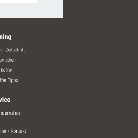
ning
ll Zeitschrift
gsmedien
rkoffer
ffer Tipps
vice
iderrufen
ner / Kontakt