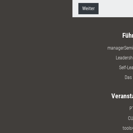
Weiter
Füh
managerSemi
Leadersh
Self-Le
Das 
Veranst
P
CU
tools