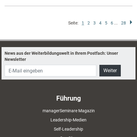
Seite:
1
2
3
4
5
6
...
28
News aus der Weiterbildungswelt in Ihrem Postfach: Unser
Newsletter
Weiter
Führung
managerSeminare Magazin
Leadership-Medien
Self-Leadership