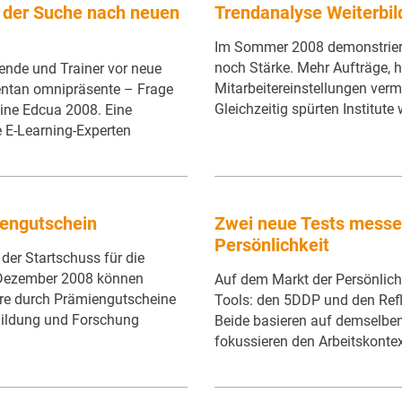
f der Suche nach neuen
Trendanalyse Weiterbi
Im Sommer 2008 demonstriert
noch Stärke. Mehr Aufträge, 
rende und Trainer vor neue
Mitarbeitereinstellungen verm
ntan omnipräsente – Frage
Gleichzeitig spürten Institute 
nline Edcua 2008. Eine
e E-Learning-Experten
iengutschein
Zwei neue Tests messen 
Persönlichkeit
der Startschuss für die
 Dezember 2008 können
Auf dem Markt der Persönlichk
are durch Prämiengutscheine
Tools: den 5DDP und den Refle
Bildung und Forschung
Beide basieren auf demselbe
fokussieren den Arbeitskontex