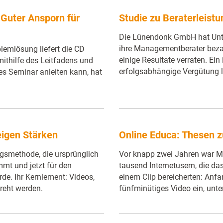
Guter Ansporn für
Studie zu Beraterleist
Die Lünendonk GmbH hat Unte
ihre Managementberater bezah
lemlösung liefert die CD
einige Resultate verraten. Ein
mithilfe des Leitfadens und
erfolgsabhängige Vergütung 
hes Seminar anleiten kann, hat
eigen Stärken
Online Educa: Thesen z
gsmethode, die ursprünglich
Vor knapp zwei Jahren war M
mt und jetzt für den
tausend Internetusern, die da
de. Ihr Kernlement: Videos,
einem Clip bereicherten: Anfan
dreht werden.
fünfminütiges Video ein, unte