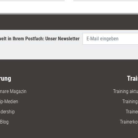
elt in Ihrem Postfach: Unser Newsletter
rung
Trai
nare Magazin
Training aktue
ip-Medien
Trainin
adership
Traine
Blog
Trainerko