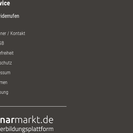
vice
iderrufen
ner / Kontakt
GB
freiheit
schutz
essum
men
bung