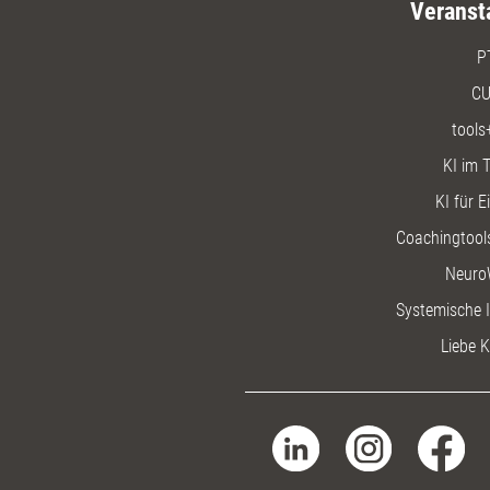
Veranst
P
CU
tools
KI im T
KI für E
Coachingtools
Neuro
Systemische I
Liebe K