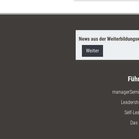
News aus der Weiterbildungsw
Weiter
Füh
managerSemi
Leadersh
Self-Le
Das 