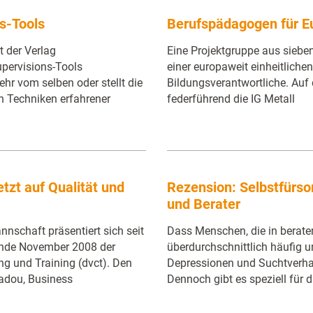
s-Tools
Berufspädagogen für E
t der Verlag
Eine Projektgruppe aus sieben
pervisions-Tools
einer europaweit einheitlichen 
hr vom selben oder stellt die
Bildungsverantwortliche. Auf 
n Techniken erfahrener
federführend die IG Metall
tzt auf Qualität und
Rezension: Selbstfürso
und Berater
nschaft präsentiert sich seit
Dass Menschen, die in berate
Ende November 2008 der
überdurchschnittlich häufig u
g und Training (dvct). Den
Depressionen und Suchtverhalt
iadou, Business
Dennoch gibt es speziell für 