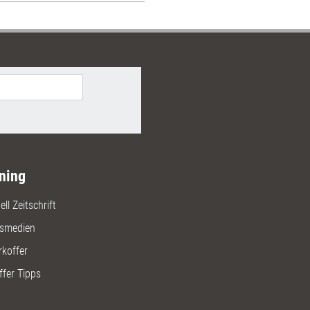
ning
ll Zeitschrift
gsmedien
rkoffer
ffer Tipps