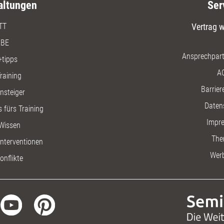
altungen
Ser
TT
Vertrag w
BE
Ansprechpart
+tipps
A
raining
Barriere
insteiger
Daten
 fürs Training
Impr
Wissen
The
nterventionen
Wer
onflikte