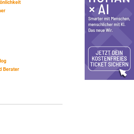
önlichkeit
ner
log
d Berater