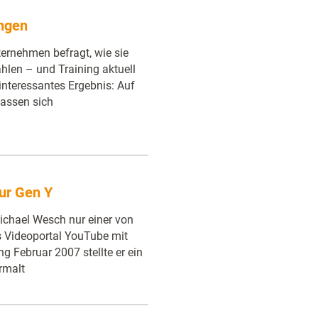
ungen
rnehmen befragt, wie sie
len – und Training aktuell
 interessantes Ergebnis: Auf
lassen sich
ur Gen Y
ichael Wesch nur einer von
s Videoportal YouTube mit
g Februar 2007 stellte er ein
rmalt