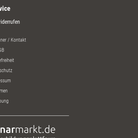
vice
iderrufen
ner / Kontakt
GB
freiheit
schutz
essum
men
bung