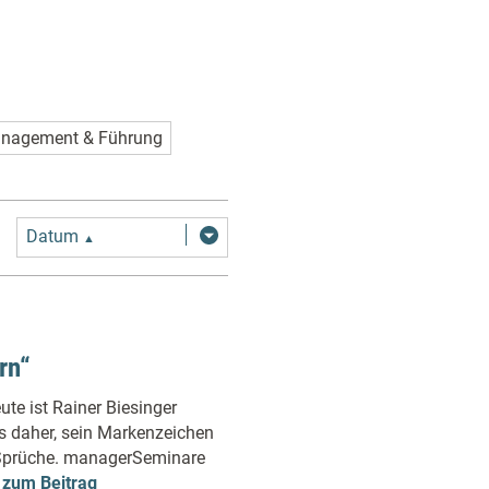
nagement & Führung
Datum
▲
rn“
te ist Rainer Biesinger
s daher, sein Markenzeichen
n Sprüche. managerSeminare
.
zum Beitrag