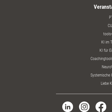
Veranst
P
CU
tools
KI im T
KI für E
Coachingtools
Neuro
Systemische I
Liebe K