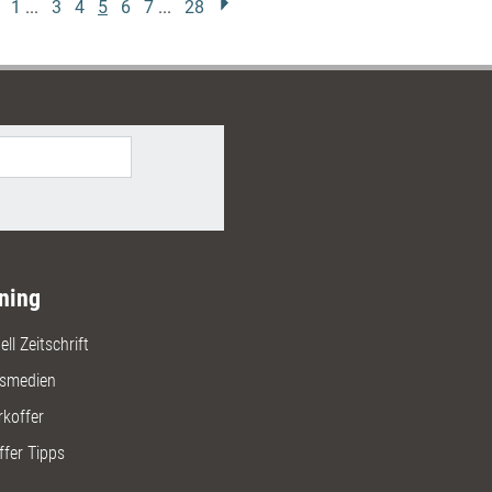
1
...
3
4
5
6
7
...
28
ning
ll Zeitschrift
gsmedien
rkoffer
ffer Tipps