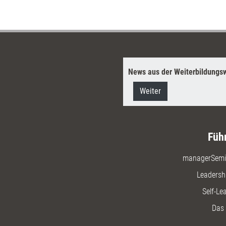
News aus der Weiterbildungsw
Weiter
Füh
managerSemi
Leadersh
Self-Le
Das 