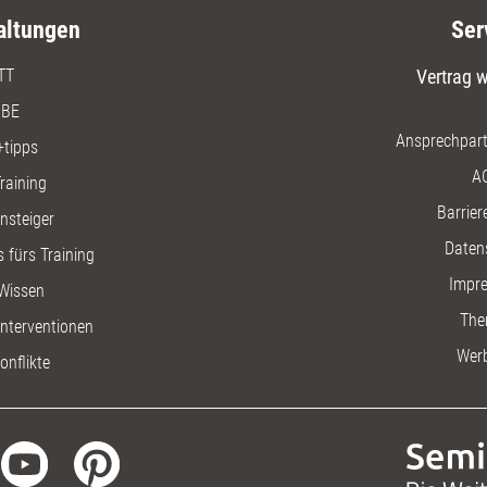
altungen
Ser
TT
Vertrag w
BE
Ansprechpart
+tipps
A
raining
Barriere
insteiger
Daten
 fürs Training
Impr
Wissen
The
nterventionen
Wer
onflikte