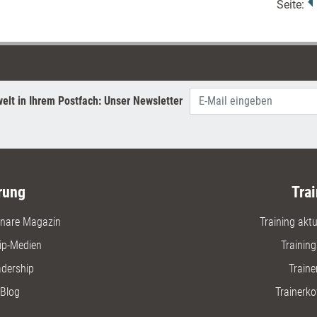
Seite:
elt in Ihrem Postfach: Unser Newsletter
rung
Trai
nare Magazin
Training aktue
ip-Medien
Trainin
adership
Traine
Blog
Trainerko