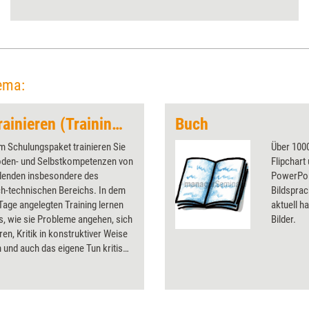
Stimmung aber bei den B2B-
Anbietern.
ema:
Azubis erfolgreich trainieren (Trainingskonzept)
Buch
m Schulungspaket trainieren Sie
Über 1000
oden- und Selbstkompetenzen von
Flipchart
denden insbesondere des
PowerPoin
ch-technischen Bereichs. In dem
Bildsprac
Tage angelegten Training lernen
aktuell ha
s, wie sie Probleme angehen, sich
Bilder.
ren, Kritik in konstruktiver Weise
 und auch das eigene Tun kritisch
n.