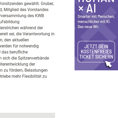
Vorsitzenden gewählt. Gruber,
d, Mitglied des Vorstandes
derversammlung des KWB
rufsbildung
erstrichen während der
reit sei, die Verantwortung in
en, den aktuellen
werden für notwendig
 das berufliche
 sich die Spitzenverbände
iterentwicklung der
on zu fördern, Belastungen
riebe mehr Flexibilität zu