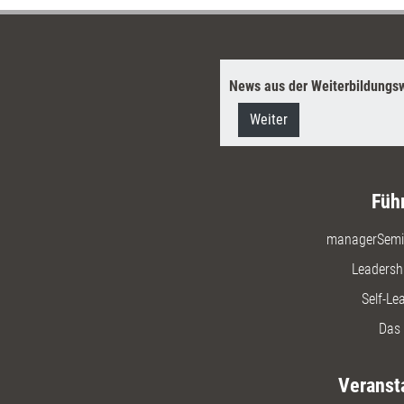
News aus der Weiterbildungsw
Weiter
Füh
managerSemi
Leadersh
Self-Le
Das 
Veranst