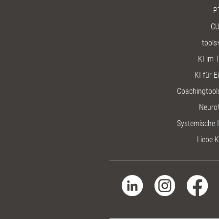
P
CU
tools
KI im T
KI für E
Coachingtools
Neuro
Systemische I
Liebe K