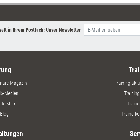
elt in Ihrem Postfach: Unser Newsletter
rung
Trai
nare Magazin
Training aktue
ip-Medien
Trainin
adership
Traine
Blog
Trainerko
altungen
Ser