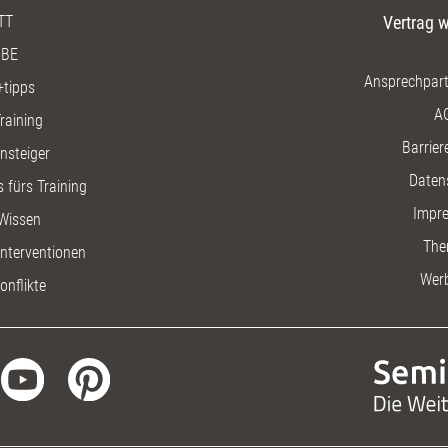
TT
Vertrag w
BE
Ansprechpart
+tipps
A
raining
Barriere
insteiger
Daten
 fürs Training
Impr
Wissen
The
nterventionen
Wer
onflikte