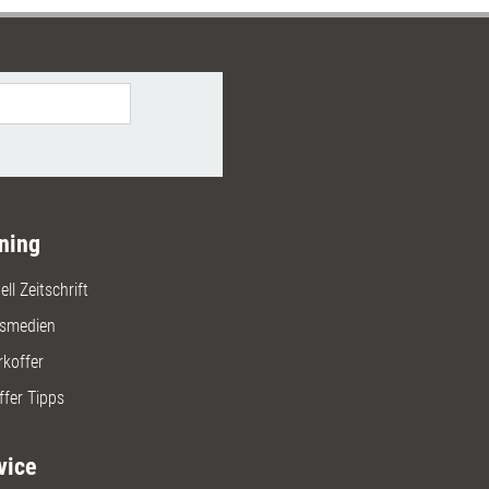
ning
ll Zeitschrift
gsmedien
rkoffer
ffer Tipps
vice