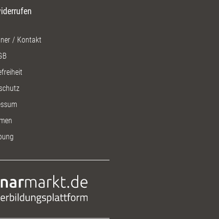
iderrufen
ner / Kontakt
GB
freiheit
schutz
essum
men
bung