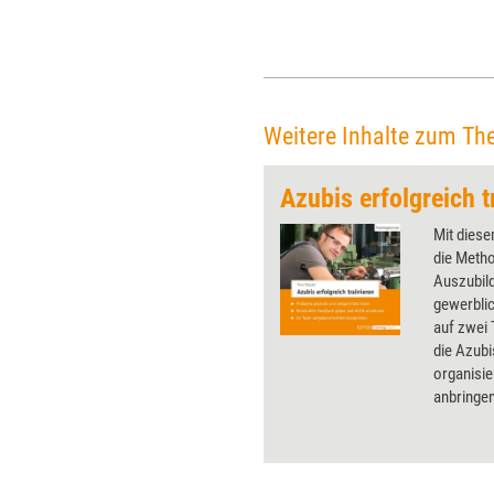
Weitere Inhalte zum Th
Mit diese
die Meth
Auszubil
gewerbli
auf zwei 
die Azubi
organisie
anbringen
betrachte