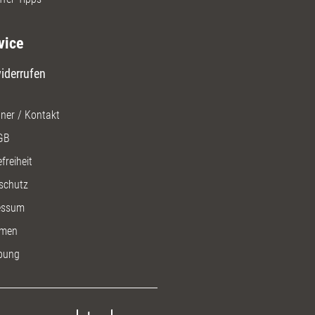
vice
iderrufen
ner / Kontakt
GB
freiheit
schutz
essum
men
bung