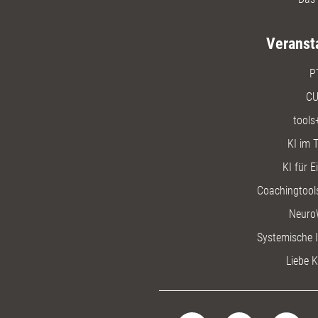
Veranst
P
CU
tools
KI im T
KI für E
Coachingtools
Neuro
Systemische I
Liebe K