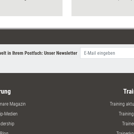
 darüber, wie Weiterbildner sich
erfolgrei
 behaupten können.
wie Kauf
Sie sich 
erschließ
elt in Ihrem Postfach: Unser Newsletter
rung
Trai
nare Magazin
Training aktue
ip-Medien
Trainin
adership
Traine
Blog
Trainerko