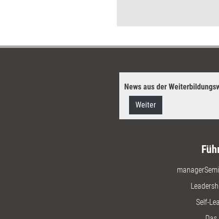
Überblick
am Markt
News aus der Weiterbildungsw
Weiter
Füh
managerSemi
Leadersh
Self-Le
Das 