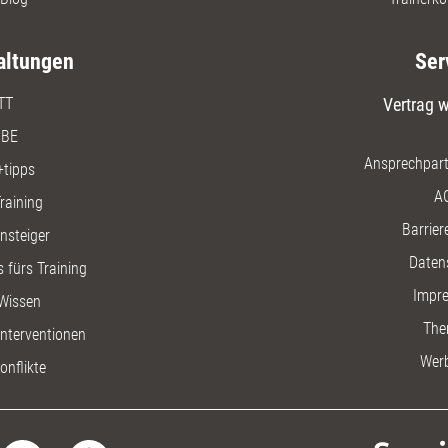
altungen
Ser
TT
Vertrag w
BE
Ansprechpart
+tipps
A
raining
Barriere
insteiger
Daten
 fürs Training
Impr
Wissen
The
nterventionen
Wer
onflikte