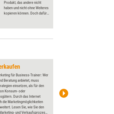
Produkt, das andere nicht
haben und nicht ohne Weiteres
kopieren können. Doch dafür
muss man bereit sein zu
investieren: Geld, Zeit und
Energie.
erkaufen
Handschlag
keting für Business-Trainer: Wer
Über 1000
nd Beratung anbietet, muss
Flipchart
rategien einsetzen, als für den
PowerPoin
von Konsum- oder
Bildsprac
sgütern. Durch das Internet
aktuell ha
h die Marketingmöglichkeiten
Bilder.
eitert. Lesen Sie, wie Sie den
)Marketing- und Verkaufsprozess