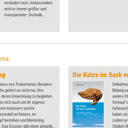
verändert sich. Insbesondere
wird er immer größer und
transparenter. Deshalb
müssen sich Anbieter klarer
positionieren - am besten als
Premium-Marke. Wie das
gelingt, erklärt der Berater-
Berater im ersten Teil seiner
Miniserie.
ema:
ng
Die Katze im Sack v
ness von Trainerinnen, Beratern
Selbstmar
s gehört es nicht nur, ihre
Bildung u
 deren Entwicklung zu begleiten.
andere St
n sich auch um ihr eigenes
Verkauf 
men kümmern und ihr
Gebrauch
modell verfeinern, im
haben sic
pf bestehen und Marketing
zudem erw
. Das Dossier gibt einen aktuellen
(Selbst-