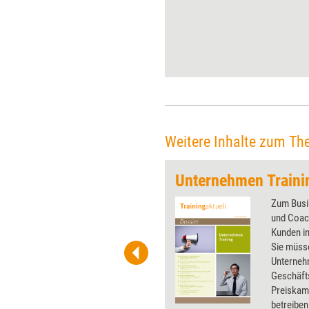
Minimalaufwand
Spitzenhonorare erzielen.
Bernhard Kuntz reflektiert, wie
realistisch dieser Traum ist.
Weitere Inhalte zum Th
Unternehmen Traini
 wirkungsvolle Grafiken für
Zum Busi
 und Pinnwand, für Handouts und
und Coach
t-Charts erleichtern Ihre
Kunden in
he. Als Mitglied von Training
Sie müsse
ben Sie Flatrate-Zugriff auf alle
Unterneh
Geschäfts
Preiskam
betreiben