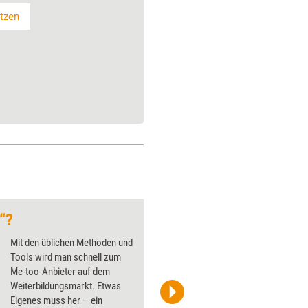
itzen
“?
Alleinstellungsmer
Mit den üblichen Methoden und
Tools wird man schnell zum
Me-too-Anbieter auf dem
Weiterbildungsmarkt. Etwas
Eigenes muss her – ein
iStock/borzaya