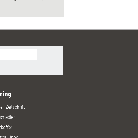
ch gestalten können. Erfahren Sie,
entscheidungen ablaufen und wie
mit System Ihren Markt
en.
ning
ll Zeitschrift
gsmedien
rkoffer
ffer Tipps