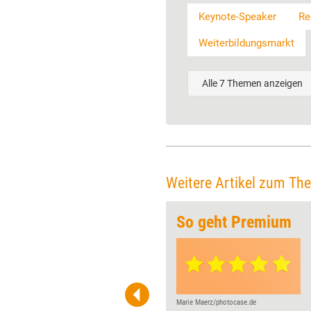
Keynote-Speaker
Re
Weiterbildungsmarkt
Alle 7 Themen anzeigen
Weitere Artikel zum Th
en
So geht Premium
Viele Trainer und Berater
träumen davon, Speaker zu
werden. Sie wollen auf großen
Bühnen stehen und
idealerweise mit
Marie Maerz/photocase.de