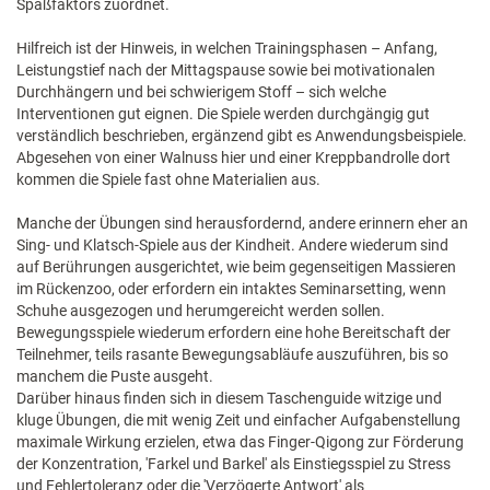
Spaßfaktors zuordnet.
Hilfreich ist der Hinweis, in welchen Trainingsphasen – Anfang,
Leistungstief nach der Mittagspause sowie bei motivationalen
Durchhängern und bei schwierigem Stoff – sich welche
Interventionen gut eignen. Die Spiele werden durchgängig gut
verständlich beschrieben, ergänzend gibt es Anwendungsbeispiele.
Abgesehen von einer Walnuss hier und einer Kreppband­rolle dort
kommen die Spiele fast ohne Materialien aus.
Manche der Übungen sind herausfordernd, andere erinnern eher an
Sing- und Klatsch-Spiele aus der Kindheit. Andere wiederum sind
auf Berührungen ausgerichtet, wie beim gegenseitigen Massieren
im Rückenzoo, oder erfordern ein intaktes Seminarsetting, wenn
Schuhe ausgezogen und herumgereicht werden sollen.
Bewegungsspiele wiederum erfordern eine hohe Bereitschaft der
Teilnehmer, teils rasante Bewegungsabläufe auszuführen, bis so
manchem die Puste ausgeht.
Darüber hinaus finden sich in diesem Taschenguide witzige und
kluge Übungen, die mit wenig Zeit und einfacher Aufgabenstellung
maximale Wirkung erzielen, etwa das Finger-Qigong zur Förderung
der Konzentration, 'Farkel und Barkel' als Einstiegsspiel zu Stress
und Fehlertoleranz oder die 'Verzögerte Antwort' als