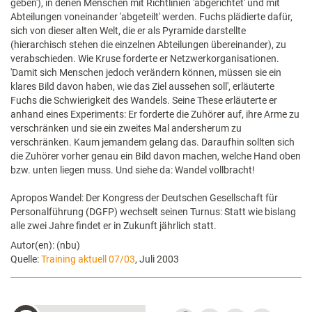
geben'), in denen Menschen mit Richtlinien 'abgerichtet' und mit
Abteilungen voneinander 'abgeteilt' werden. Fuchs plädierte dafür,
sich von dieser alten Welt, die er als Pyramide darstellte
(hierarchisch stehen die einzelnen Abteilungen übereinander), zu
verabschieden. Wie Kruse forderte er Netzwerkorganisationen.
'Damit sich Menschen jedoch verändern können, müssen sie ein
klares Bild davon haben, wie das Ziel aussehen soll', erläuterte
Fuchs die Schwierigkeit des Wandels. Seine These erläuterte er
anhand eines Experiments: Er forderte die Zuhörer auf, ihre Arme zu
verschränken und sie ein zweites Mal andersherum zu
verschränken. Kaum jemandem gelang das. Daraufhin sollten sich
die Zuhörer vorher genau ein Bild davon machen, welche Hand oben
bzw. unten liegen muss. Und siehe da: Wandel vollbracht!
Apropos Wandel: Der Kongress der Deutschen Gesellschaft für
Personalführung (DGFP) wechselt seinen Turnus: Statt wie bislang
alle zwei Jahre findet er in Zukunft jährlich statt.
Autor(en): (nbu)
Quelle:
Training aktuell 07/03
, Juli 2003