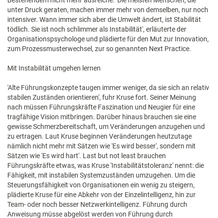
Bestehendem nicht mehr ausreiche. 'Die meisten Menschen, die
unter Druck geraten, machen immer mehr von demselben, nur noch
intensiver. Wann immer sich aber die Umwelt ändert, ist Stabilität
tödlich. Sie ist noch schlimmer als Instabilität', erläuterte der
Organisationspsychologe und plädierte für den Mut zur Innovation,
zum Prozessmusterwechsel, zur so genannten Next Practice.
Mit Instabilität umgehen lernen
'Alte Führungskonzepte taugen immer weniger, da sie sich an relativ
stabilen Zuständen orientieren', fuhr Kruse fort. Seiner Meinung
nach müssen Führungskräfte Faszination und Neugier für eine
tragfähige Vision mitbringen. Darüber hinaus brauchen sie eine
gewisse Schmerzbereitschaft, um Veränderungen anzugehen und
zu ertragen. Laut Kruse beginnen Veränderungen heutzutage
nämlich nicht mehr mit Sätzen wie 'Es wird besser', sondern mit
Sätzen wie 'Es wird hart'. Last but not least brauchen
Führungskräfte etwas, was Kruse 'Instabilitätstoleranz' nennt: die
Fähigkeit, mit instabilen Systemzuständen umzugehen. Um die
Steuerungsfähigkeit von Organisationen ein wenig zu steigern,
plädierte Kruse für eine Abkehr von der Einzelintelligenz, hin zur
Team- oder noch besser Netzwerkintelligenz. Führung durch
Anweisung müsse abgelöst werden von Führung durch