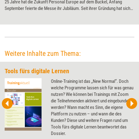
25 Jahre hat die Zukunft Personal Europe auf dem Buckel, Anfang
September feierte die Messe ihr Jubiläum. Seit ihrer Gründung hat sich
die berufliche Weiterbildung stark gewandelt: E-Learning etwa war im
Jahr 2000 noch eine Randerscheinung, heute indes ist Lernen ohne
Technik kaum noch denkbar. Entsprechend dominierte dieses Jahr
Künstliche Intelligenz viele der Diskussionen. Gleichzeitig blieb jedoch
Raum für Themen, die die Branche dauerhaft bewegen, etwa die
Entwicklung von Zukunftskompetenzen. Training aktuell war vor Ort und
Weitere Inhalte zum Thema:
hat zentrale Impulse für Weiterbildungsprofis eingefangen.
Tools fürs digitale Lernen
Online-Training ist das „New Normal“. Doch
welche Programme lassen sich für was genau
nutzen? Wie können bei Trainings mit Zoom
die Teilnehmenden aktiviert und eingebunden
werden? Wann macht es Sinn, die eigene
Plattform zu nutzen – und wann die des
Kunden? Diese und weitere Fragen rund um
Tools fürs digitale Lernen beantwortet das
Dossier.