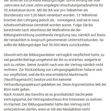
Der Streitfall: Ein privater Bildungsträger führte Anfang der 90er
Jahre eine auf zwei Jahre angelegte Umschulungsmaßnahme für
30 Arbeitslose durch. Mit der BA war pro Teilnehmer ein
Stundensatz von 5,50 Mark vereinbart worden. 13 Teilnehmer
brachen den Lehrgang jedoch ab, - vorwiegend, weil sie in neue
Arbeitsverhältnisse vermittelt worden waren. Folge: Die BA
berechnete nach Abschluss der Maßnahme die der
Bildungseinrichtung zustehende Vergütung neu, nämlich auf Basis
der tatsächlich in Anspruch genommenen Unterrichtsstunden. So
sollte der Bildungsträger fast 50.000 Mark zurückzahlen.
Obwohl sich der Bildungsanbieter vertraglich verpflichtet hatte, zu
viel gezahlte Beträge umgehend der BA zu erstatten, weigerte er
sich zu zahlen. Seiner Ansicht nach war der Vertrag nämlich nicht
rechtens. Zur Rückzahlung von Lehrgangsgebühren habe er sich
nur verpflichtet, weil die BA eine erhebliche Marktmacht
('Nachfragemacht') besitze und ihm keinerlei
Verhandlungsspielraum geblieben sei. Diese Argumentation ließ der
BGH nicht gelten.
Nach Ansicht des Gerichts ist es grundsätzlich Sache jeder
Vertragspartei, bei Vertragsabschluss ihre Interessen zu wahren.
Im Klartext: Der Bildungsanbieter hätte den Vertrag nicht
unterzeichnen dürfen, wenn er mit den Modalitäten nicht