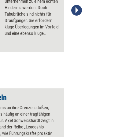
Unternehmen zu einem echten
Hindernis werden. Doch
Tabubrüche sind nichts für
Stefanie Diers/www.trainerkoffer.de
Draufgänger. Sie erfordern
kluge Überlegungen im Vorfeld
und eine ebenso kluge
Umsetzung. Eine Anleitung
zum Tabubruch mit Vernunft.
eln
ms an ihre Grenzen stoßen,
s häufig an einer tragfähigen
r. Axel Schweickhardt zeigt in
and der Reihe „Leadeship
 wie Führungskräfte proaktiv