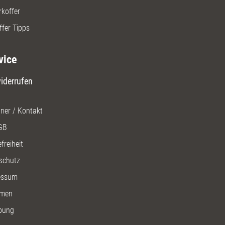
rkoffer
ffer Tipps
vice
iderrufen
ner / Kontakt
GB
freiheit
schutz
essum
men
bung