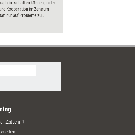
osphäre schaffen können, in der
 und Kooperation im Zentrum
tatt nur auf Probleme zu
, lernen Sie, den Teamspirit
u stärken und eine Kultur zu
n, in der agiles Handeln und
iges Vertrauen die Basis für
den.
ning
ll Zeitschrift
gsmedien