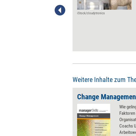
vertikal von oben nach unten.
Ef­fektiver ist es, von außen
nach innen zu denken: Welche
iStock/cloudytronics
Situationen mit Kunden und
zwischen uns und unseren
Partnern im Ökosystem
müssen uns gelingen? Dabei
helfen vier Fragestellungen.
Weitere Inhalte zum Th
Change Managemen
Wie geli
Faktoren 
Organisa
Coachs U
Arbeitswe