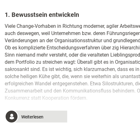
1. Bewusstsein entwickeln
Viele Change-Vorhaben in Richtung moderner, agiler Arbeitswe
auch deswegen, weil Unternehmen bzw. deren Führungsriegen n
Veränderungen an der Organisationsstruktur und grundlege
Ob es komplizierte Entscheidungsverfahren über zig Hierarchi
Sinn niemand mehr versteht, oder die veralteten Lieblingsprod
dem Portfolio zu streichen wagt: Überall gibt es in Organisat
sakrosankt sind. Es ist wichtig, sich klarzumachen, dass es 
solche heiligen Kühe gibt, die, wenn sie weiterhin als unantas
erfolgreichen Wandel entgegenstehen. Etwa Silostrukturen, d
Zusammenarbeit und den Kommunikationsfluss behindern. Od
Konkurrenz statt Kooperation fördern.
Weiterlesen