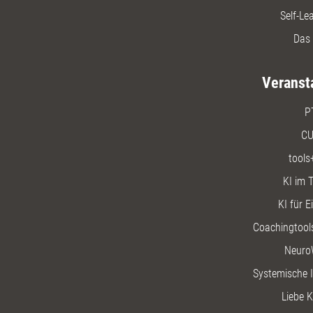
Self-Le
Das 
Veranst
P
CU
tools
KI im T
KI für E
Coachingtools
Neuro
Systemische I
Liebe K