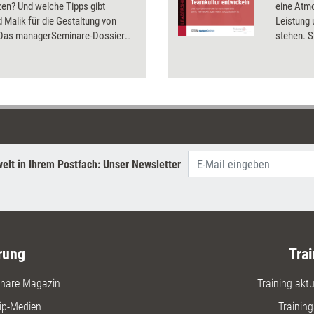
en? Und welche Tipps gibt
eine Atm
Malik für die Gestaltung von
Leistung
Das managerSeminare-Dossier
stehen. S
Management' lässt Change-
reagieren
 zu Wort kommen und erklärt, wie
gezielt z
chtig geht.
etabliere
gegenseit
Erfolg bil
elt in Ihrem Postfach: Unser Newsletter
rung
Trai
nare Magazin
Training aktue
ip-Medien
Trainin