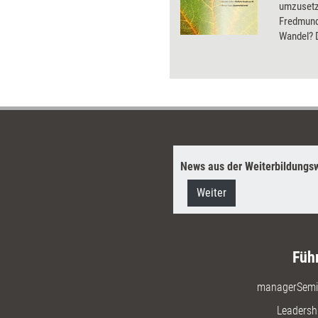
umzusetz
Fredmund 
Wandel? 
'Change-
Experten
Wandel ri
News aus der Weiterbildungsw
Weiter
Füh
managerSemi
Leadersh