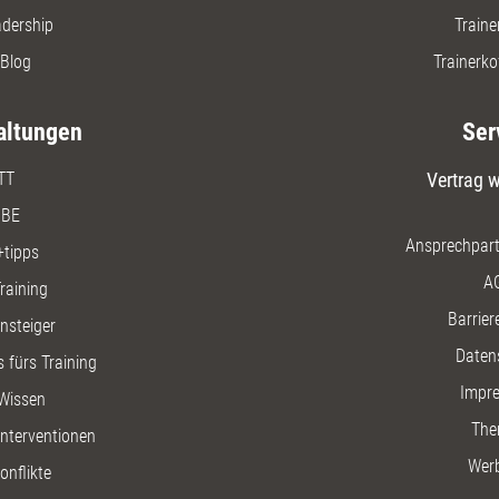
adership
Traine
Blog
Trainerko
altungen
Ser
TT
Vertrag w
BE
Ansprechpart
+tipps
A
raining
Barriere
insteiger
Daten
 fürs Training
Impr
Wissen
The
nterventionen
Wer
onflikte