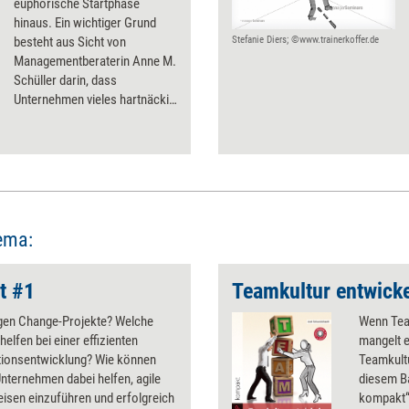
euphorische Startphase
hinaus. Ein wichtiger Grund
besteht aus Sicht von
Stefanie Diers; ©www.trainerkoffer.de
Managementberaterin Anne M.
Schüller darin, dass
Unternehmen vieles hartnäckig
ignorieren, was einem
erfolgreichen Wandel
grundsätzlich im Wege steht.
Da gibt es dann riesige
unsichtbare „Elefanten im
Raum“, die keiner wagt, zu
benennen. Dabei ist der offene
ema:
Umgang mit solchen Themen
der erste Schritt einer
t #1
Teamkultur entwick
erfolgreichen Transformation.
ngen Change-Projekte? Welche
Wenn Tea
helfen bei einer effizienten
mangelt e
tionsentwicklung? Wie können
Teamkultu
nternehmen dabei helfen, agile
diesem B
isen einzuführen und erfolgreich
kompakt“,