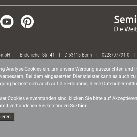
 GmbH
|
Endenicher Str. 41
|
D-53115 Bonn
|
0228/97791-0
|
gung Analyse-Cookies ein, um unsere Werbung auszurichten und Ih
erbessern. Bei dem eingesetzten Dienstleister kann es auch zu 
igung bezieht sich auch auf die Erlaubnis, diese Datenübermit
er Cookies einverstanden sind, klicken Sie bitte auf Akzeptiere
amit verbundenen Risiken finden Sie
hier
.
ieren