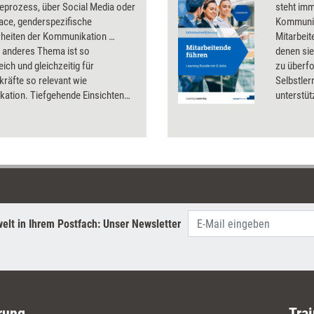
eprozess, über Social Media oder
steht imm
ace, genderspezifische
Kommunik
heiten der Kommunikation …
Mitarbeit
n anderes Thema ist so
denen sie
eich und gleichzeitig für
zu überfo
räfte so relevant wie
Selbstle
ation. Tiefgehende Einsichten
unterstü
ete Praxistipps zu den
Teammitgl
ten Bereichen der Kommunikation
Kompeten
nehmen.
elt in Ihrem Postfach: Unser Newsletter
rung
Trai