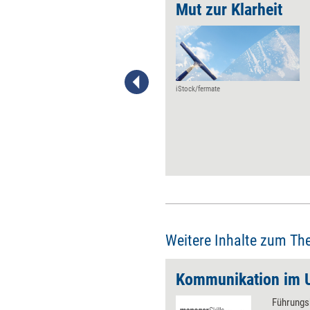
Schritte zu einer offenen Feedback-Kultur
Mut zur Klarheit
Eine offene Feedback-Kultur
lässt sich nicht von heute auf
morgen erreichen. Vielmehr
sollten sich Unternehmen
entsprechend ihrem eigenen
iStock/fermate
Status quo und Schritt für
Schritt dorthin bewegen. Was
es dabei zu beachten gilt.
Weitere Inhalte zum Th
Kommunikation im 
Führungs