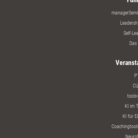
managerSemi
Leadersh
Self-Le
Das 
Veranst
P
CU
tools
KI im T
KI für E
Coachingtools
Neuro