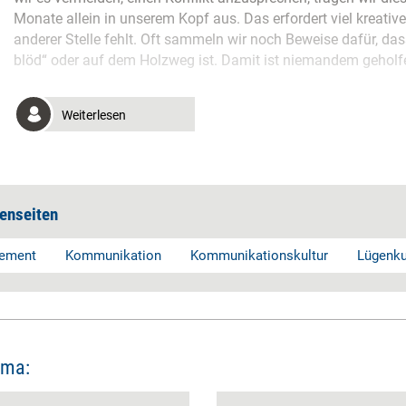
Monate allein in unserem Kopf aus. Das erfordert viel kreativ
anderer Stelle fehlt. Oft sammeln wir noch Beweise dafür, das
blöd“ oder auf dem Holzweg ist. Damit ist niemandem geholf
Weiterlesen
enseiten
gement
Kommunikation
Kommunikationskultur
Lügenku
ema: