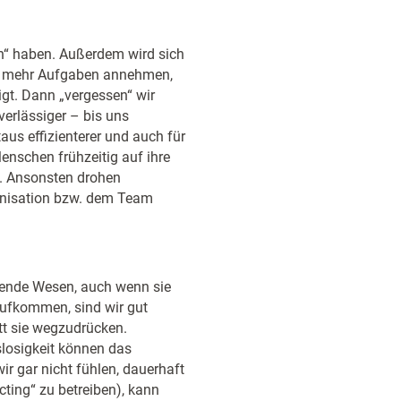
in“ haben. Außerdem wird sich
r mehr Aufgaben annehmen,
igt. Dann „vergessen“ wir
erlässiger – bis uns
aus effizienterer und auch für
nschen frühzeitig auf ihre
t. Ansonsten drohen
anisation bzw. dem Team
lende Wesen, auch wenn sie
 aufkommen, sind wir gut
att sie wegzudrücken.
slosigkeit können das
ir gar nicht fühlen, dauerhaft
ting“ zu betreiben), kann