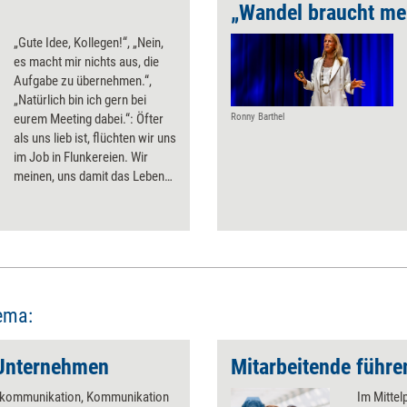
„Wandel braucht meh
„Gute Idee, Kollegen!“, „Nein,
es macht mir nichts aus, die
Aufgabe zu übernehmen.“,
„Natürlich bin ich gern bei
eurem Meeting dabei.“: Öfter
Ronny Barthel
als uns lieb ist, flüchten wir uns
im Job in Flunkereien. Wir
meinen, uns damit das Leben
zu erleichtern. Kurzfristig mag
das auch mal der Fall sein.
Doch langfristig schadet
unsere Unaufrichtigkeit
sowohl uns selbst als auch der
Zusammenarbeit im Team,
sagt Marvin Schulz, Trainer für
ema:
„Radical Honesty“. Er ruft zu
mehr bewusster Ehrlichkeit im
Unternehmen
Mitarbeitende führe
Arbeitsleben auf.
kommunikation, Kommunikation
Im Mittel