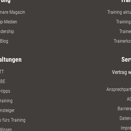
nare Magazin
Training aktue
ip-Medien
Trainin
adership
Traine
Blog
Trainerko
altungen
Ser
TT
Vertrag w
BE
Ansprechpart
+tipps
A
raining
Barriere
insteiger
Daten
 fürs Training
Impr
Wissen