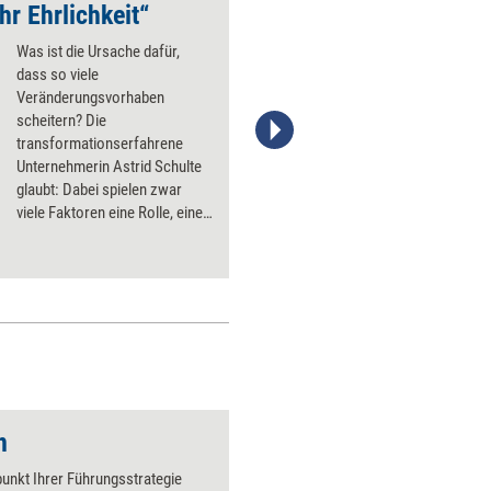
r Ehrlichkeit“
Was ist die Ursache dafür,
dass so viele
Veränderungsvorhaben
scheitern? Die
transformationserfahrene
Stefanie Diers/www.trainerkoffer.de
Unternehmerin Astrid Schulte
glaubt: Dabei spielen zwar
viele Faktoren eine Rolle, einer
aber wird viel zu selten
gesehen: die Unehrlichkeit und
Unaufrichtigkeit, mit der
Verantwortliche in
Unternehmen an Prozesse des
Wandels herangehen.
Unehrlichkeit nicht nur den
Mitarbeitenden, sondern auch
sich selbst gegenüber.
n
punkt Ihrer Führungsstrategie