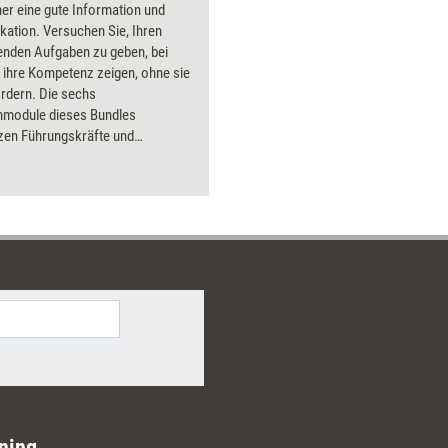
er eine gute Information und
ation. Versuchen Sie, Ihren
enden Aufgaben zu geben, bei
 ihre Kompetenz zeigen, ohne sie
rdern. Die sechs
rnmodule dieses Bundles
tzen Führungskräfte und
ieder dabei, diesen
zbereich auszubauen.
ning