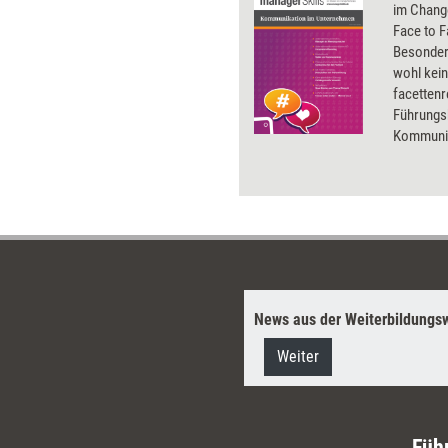
im Chang
Face to F
Besonder
wohl kei
facettenr
Führungsk
Kommunik
und konkr
wichtigs
im Unter
News aus der Weiterbildungsw
Weiter
Füh