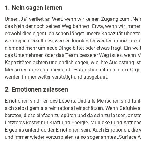
1. Nein sagen lernen
Unser „Ja“ verliert an Wert, wenn wir keinen Zugang zum „Ne
das Nein dennoch seinen Weg bahnen. Etwa, wenn wir imme
obwohl dies eigentlich schon längst unsere Kapazität überste
womöglich Deadlines, werden krank oder werden immer unzuv
niemand mehr um neue Dinge bittet oder etwas fragt. Ein weit
das Unternehmen oder das Team besserer Weg ist es, wenn Me
Kapazitäten achten und ehrlich sagen, wie ihre Auslastung is
Menschen auszubrennen und Dysfunktionalitäten in der Org
werden immer weiter verstetigt und ausgebaut.
2. Emotionen zulassen
Emotionen sind Teil des Lebens. Und alle Menschen sind füh
sich selbst gern als rein rational einschätzen. Wenn Gefühle
beraten, diese einfach zu spüren und da sein zu lassen, anst
Letzteres kostet nur Kraft und Energie. Müdigkeit und Antrieb
Ergebnis unterdrückter Emotionen sein. Auch Emotionen, die w
und immer wieder vorzuspielen (also sogenanntes „Surface Ac