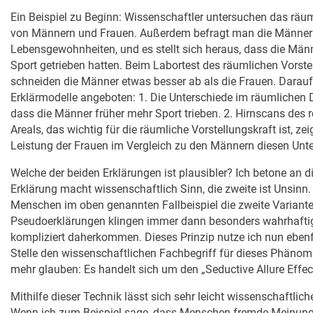
Ein Beispiel zu Beginn: Wissenschaftler untersuchen das rä
von Männern und Frauen. Außerdem befragt man die Männer 
Lebensgewohnheiten, und es stellt sich heraus, dass die Männe
Sport getrieben hatten. Beim Labortest des räumlichen Vors
schneiden die Männer etwas besser ab als die Frauen. Darau
Erklärmodelle angeboten: 1. Die Unterschiede im räumlichen 
dass die Männer früher mehr Sport trieben. 2. Hirnscans des
Areals, das wichtig für die räumliche Vorstellungskraft ist, ze
Leistung der Frauen im Vergleich zu den Männern diesen Unte
Welche der beiden Erklärungen ist plausibler? Ich betone an die
Erklärung macht wissenschaftlich Sinn, die zweite ist Unsin
Menschen im oben genannten Fallbeispiel die zweite Variante
Pseudoerklärungen klingen immer dann besonders wahrhaftig
kompliziert daherkommen. Dieses Prinzip nutze ich nun ebenf
Stelle den wissenschaftlichen Fachbegriff für dieses Phänom
mehr glauben: Es handelt sich um den „Seductive Allure Effect
Mithilfe dieser Technik lässt sich sehr leicht wissenschaftlic
Wenn ich zum Beispiel sage, dass Menschen fremde Meinunge