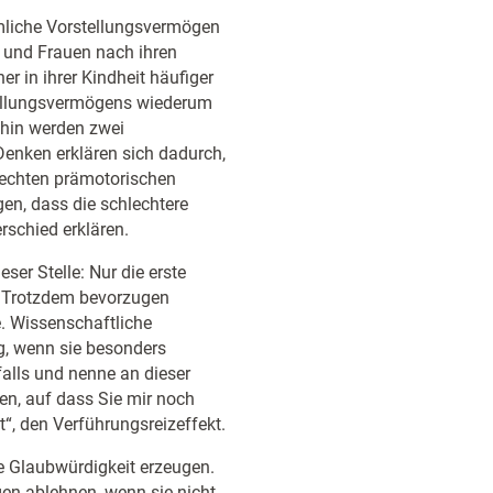
umliche Vorstellungsvermögen
und Frauen nach ihren
r in ihrer Kindheit häufiger
tellungsvermögens wiederum
fhin werden zwei
Denken erklären sich dadurch,
 rechten prämotorischen
igen, dass die schlechtere
rschied erklären.
ser Stelle: Nur die erste
n. Trotzdem bevorzugen
. Wissenschaftliche
, wenn sie besonders
alls und nenne an dieser
en, auf dass Sie mir noch
“, den Verführungsreizeffekt.
he Glaubwürdigkeit erzeugen.
n ablehnen, wenn sie nicht