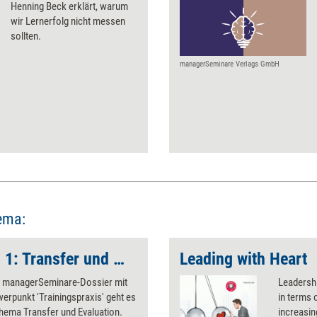
Henning Beck erklärt, warum
wir Lernerfolg nicht messen
sollten.
managerSeminare Verlags GmbH
ema:
Trainingspraxis, Teil 1: Transfer und Evaluation
Leading with Heart
n managerSeminare-Dossier mit
Leadersh
rpunkt 'Trainingspraxis' geht es
in terms 
hema Transfer und Evaluation.
increasin