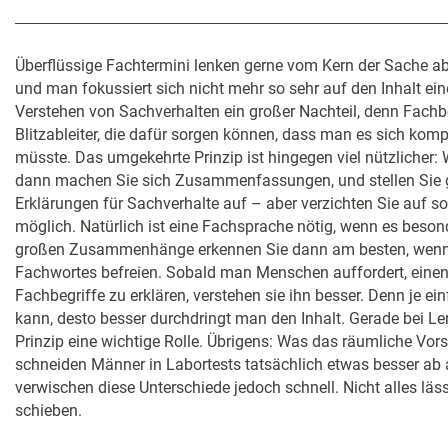
Überflüssige Fachtermini lenken gerne vom Kern der Sache ab.
und man fokussiert sich nicht mehr so sehr auf den Inhalt ein
Verstehen von Sachverhalten ein großer Nachteil, denn Fachb
Blitzableiter, die dafür sorgen können, dass man es sich komp
müsste. Das umgekehrte Prinzip ist hingegen viel nützlicher:
dann machen Sie sich Zusammenfassungen, und stellen Sie g
Erklärungen für Sachverhalte auf – aber verzichten Sie auf so
möglich. Natürlich ist eine Fachsprache nötig, wenn es besond
großen Zusammenhänge erkennen Sie dann am besten, wenn 
Fachwortes befreien. Sobald man Menschen auffordert, einen
Fachbegriffe zu erklären, verstehen sie ihn besser. Denn je e
kann, desto besser durchdringt man den Inhalt. Gerade bei Le
Prinzip eine wichtige Rolle. Übrigens: Was das räumliche Vors
schneiden Männer in Labortests tatsächlich etwas besser ab a
verwischen diese Unterschiede jedoch schnell. Nicht alles läss
schieben.