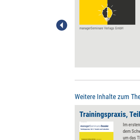
Henning Beck erklärt, warum
es kein Vorteil ist, sich viel
merken zu können. ​
managerSeminare Verlags GmbH
Weitere Inhalte zum Th
Im erste
dem Schwe
um das T