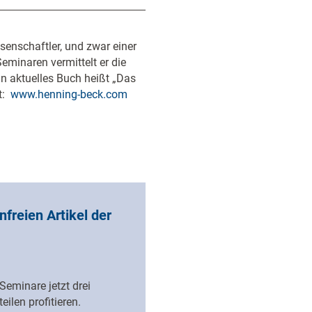
senschaftler, und zwar einer
eminaren vermittelt er die
 aktuelles Buch heißt „Das
kt:
www.henning-beck.com
nfreien Artikel der
eminare jetzt drei
ilen profitieren.