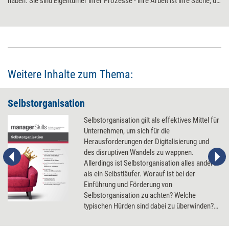
haben: Sie sind Eigentümer ihrer Prozesse - ihre Arbeit ist ihre Sache, die
sie beherrschen. Diese Haltung von Ownership kann nicht von außen
auferlegt werden, sondern erwächst freiwillig aus dem Team. Mit sechs
Maßnahmen bereitet die Führungskraft den Boden hierfür.
Weitere Inhalte zum Thema:
Selbstorganisation
Selbstorganisation gilt als effektives Mittel für
Unternehmen, um sich für die
Herausforderungen der Digitalisierung und
des disruptiven Wandels zu wappnen.
Allerdings ist Selbstorganisation alles andere
als ein Selbstläufer. Worauf ist bei der
Einführung und Förderung von
Selbstorganisation zu achten? Welche
typischen Hürden sind dabei zu überwinden?
Und welche Methoden und Modelle können
wie weiterhelfen?