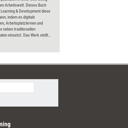
en Arbeitswelt. Dieses Buch
e Learning & Development diese
ann, indem es digitale
n, Arbeitsplatzlernen und
 neben traditionellen
ten einsetzt. Das Werk stellt
he Ansätze wie Learning-
e-Plattformen und Big Data-
 zur Verbesserung von
egien im Unternehmen vor. Ein
er für alle, die nach zeitgemäßen
ngen in ihrem Unternehmen
ning