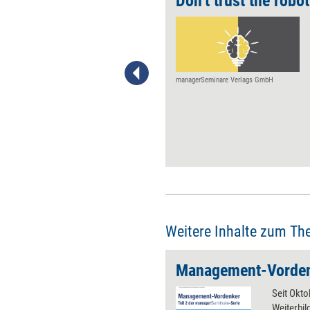
in Eigenregie
Don’t trust the robot
Dank KI-Tools wird die
Kreation von E-Learning in
Eigenregie immer leichter. Ein
beispielhafter Überblick über
das, was heute schon mit
managerSeminare Verlags GmbH
diversen Tools möglich ist,
erstellt mit Unterstützung von
EdTech-Experte Jan Foelsing.
Weitere Inhalte zum Th
Management-Vordenk
Seit Okto
Weiterbi