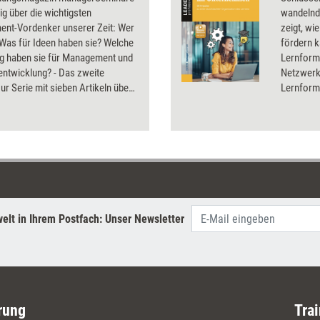
g über die wichtigsten
wandelnd
nt-Vordenker unserer Zeit: Wer
zeigt, wi
 Was für Ideen haben sie? Welche
fördern k
g haben sie für Management und
Lernforme
entwicklung? - Das zweite
Netzwerke
ur Serie mit sieben Artikeln über
Lernforma
orter, Tom Peters, Gary Hamel,
praxisna
yris, Geert Hofstede, Sumantra
Experienc
nd John Kotter ist hier als eDoc
Analysen
.
Lernstrat
Impulsgeb
Lernlösu
suchen.
elt in Ihrem Postfach: Unser Newsletter
rung
Trai