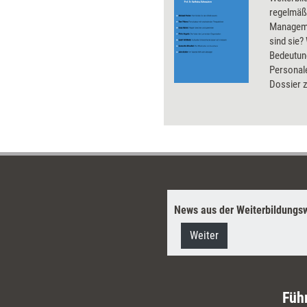
regelmäßi
Manageme
sind sie?
Bedeutun
Personal
Dossier z
Michael P
Chris Arg
Ghoshal u
erhältlich
News aus der Weiterbildungsw
Weiter
Füh