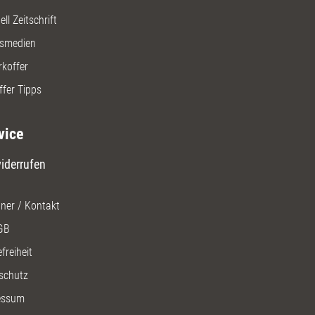
ll Zeitschrift
gsmedien
rkoffer
ffer Tipps
vice
iderrufen
ner / Kontakt
GB
freiheit
schutz
essum