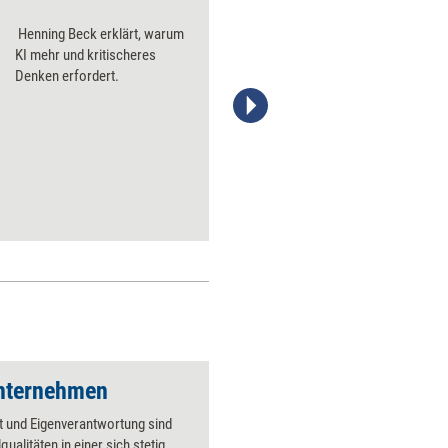
Anleitung zum Prak
​ Henning Beck erklärt, warum
KI mehr und kritischeres
Denken erfordert. ​
Stefanie Diers; © www.trainerkoffer.de
Unternehmen
tät und Eigenverantwortung sind
qualitäten in einer sich stetig