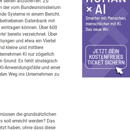
r selten anzutreffen. Zu
en der vom Bundesministerium
nde Systeme in einem Bericht.
m betriebenen Datenbank mit
en eintragen können. Über 600
e' bereits verzeichnet. Über
tungen und etwa ein Viertel
d kleine und mittlere
nternehmen KI nur zögerlich
 Grund: Es fehlt strategisch
 KI-Anwendungsfälle und einer
 den Weg ins Unternehmen zu
hr müssen die grundsätzlichen
 soll erreicht werden? Das
setzt haben, ohne dass diese