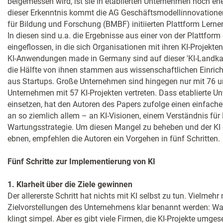
beigemessen wird, ist sie in etablierten Unternehmen noch ehe
dieser Erkenntnis kommt die AG Geschäftsmodellinnovation
für Bildung und Forschung (BMBF) initiierten Plattform Lerne
In diesen sind u.a. die Ergebnisse aus einer von der Plattfor
eingeflossen, in die sich Organisationen mit ihren KI-Projekt
KI-Anwendungen made in Germany sind auf dieser 'KI-Landkart
die Hälfte von ihnen stammen aus wissenschaftlichen Einrich
aus Startups. Große Unternehmen sind hingegen nur mit 76 un
Unternehmen mit 57 KI-Projekten vertreten. Dass etablierte U
einsetzen, hat den Autoren des Papers zufolge einen einfachen
an so ziemlich allem – an KI-Visionen, einem Verständnis für
Wartungsstrategie. Um diesen Mangel zu beheben und der KI
ebnen, empfehlen die Autoren ein Vorgehen in fünf Schritten.
Fünf Schritte zur Implementierung von KI
1. Klarheit über die Ziele gewinnen
Der allererste Schritt hat nichts mit KI selbst zu tun. Vielme
Zielvorstellungen des Unternehmens klar benannt werden: Was
klingt simpel. Aber es gibt viele Firmen, die KI-Projekte umge