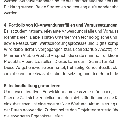
werden. Selbstverständlich sollte dies mit der allgemeinen U
Einklang stehen. Beide Strategien sollten eng aufeinander a
werden.
4. Portfolio von KI-Anwendungsfällen und Voraussetzungen
Es ist zudem ratsam, relevante Anwendungsfälle und Vorauss
identifizieren. Dabei sollten Unternehmen technologische und
sowie Ressourcen, Wertschöpfungsprozesse und Digitalkomp
Wird dabei iterativ vorgegangen (z.B. Lean-Startup-Ansatz), emp
Minimum Viable Product – sprich: die erste minimal funktions
Produkts – bereitzustellen. Dieses kann dann Schritt für Schri
Diese Vorgehensweise beinhaltet, frühzeitig Kundenfeedbac
einzuholen und etwas über die Umsetzung und den Betrieb de
5. Instandhaltung garantieren
Um diesen iterativen Entwicklungsprozess zu ermöglichen, di
über die Zeit sicherzustellen und das sich ständig ändernde 
einzubeziehen, ist eine regelmäßige Wartung, Aktualisierung
der Daten notwendig. Zudem sollte das Projektteam stetig üb
die erwarteten Ergebnisse liefert.