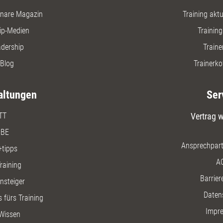
nare Magazin
Training aktue
ip-Medien
Trainin
adership
Traine
Blog
Trainerko
altungen
Ser
TT
Vertrag w
BE
Ansprechpart
+tipps
A
raining
Barriere
insteiger
Daten
 fürs Training
Impr
Wissen