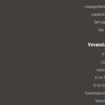
managerSemi
Leadersh
Self-Le
Das 
Veranst
P
CU
tools
KI im T
KI für E
Coachingtools
Neuro