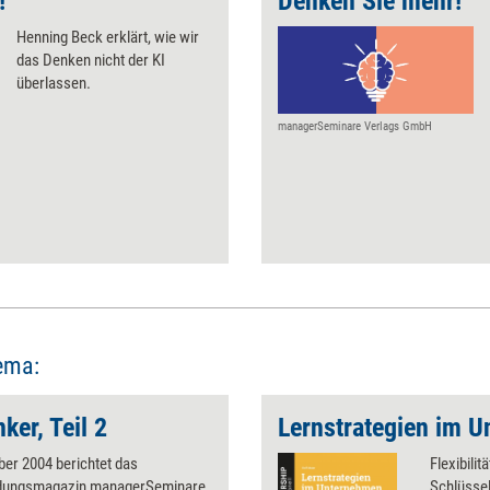
!
Denken Sie mehr!
Henning Beck erklärt, wie wir
das Denken nicht der KI
überlassen.
managerSeminare Verlags GmbH
ema:
er, Teil 2
Lernstrategien im 
ber 2004 berichtet das
Flexibili
ldungsmagazin managerSeminare
Schlüssel