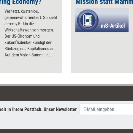
aring Economy?
Mission statt Mam
Vernetzt, kostenlos,
gemeinwohlorientiert: So sieht
Jeremy Rifkin die
Wirtschaftswelt von morgen.
Der US-Ökonom und
Zukunftsdenker kündigt den
Rückzug des Kapitalismus an.
Auf dem Vision Summit in
Berlin, der Konferenz für
Social Entrepreneurship, stellte
er seine umwälzenden Thesen
vor.
elt in Ihrem Postfach: Unser Newsletter