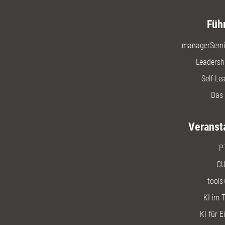
Füh
managerSemi
Leadersh
Self-Le
Das 
Veranst
P
CU
tools
KI im T
KI für E