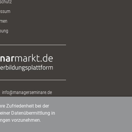
schutz
essum
men
bung
info@managerseminare.de
re Zufriedenheit bei der
einer Datenübermittlung in
tlungen vorzunehmen.