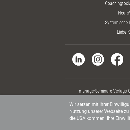
Coachingtools
Neuro
Systemische I
Liebe K
managerSeminare Verlags
Wir setzen mit Ihrer Einwilli
Nutzung unserer Webseite zu v
die USA kommen. Ihre Einwill