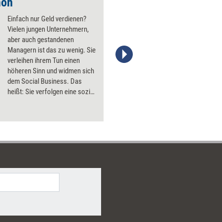
mon
Manager im Einsatz
Einfach nur Geld verdienen?
Vielen jungen Unternehmern,
aber auch gestandenen
Managern ist das zu wenig. Sie
verleihen ihrem Tun einen
höheren Sinn und widmen sich
dem Social Business. Das
heißt: Sie verfolgen eine sozial
relevante Geschäftsidee und
lösen mit ihrem Unternehmen
ein gesellschaftliches
Problem. managerSeminare
wollte wissen: Ist das auf jeder
Ebene ein gutes Geschäft?