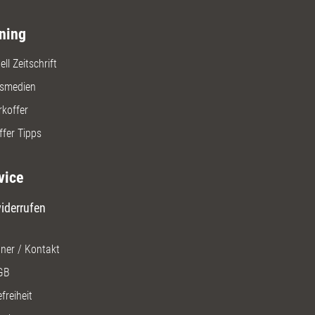
ning
ll Zeitschrift
gsmedien
rkoffer
ffer Tipps
vice
iderrufen
ner / Kontakt
GB
freiheit