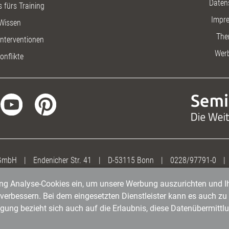
Daten
 fürs Training
Impr
Wissen
The
nterventionen
Wer
onflikte
 GmbH
|
Endenicher Str. 41
|
D-53115 Bonn
|
0228/97791-0
|
gung Analyse-Cookies ein, um unsere Werbung auszurichten und Ih
erbessern. Bei dem eingesetzten Dienstleister kann es auch zu 
igung bezieht sich auch auf die Erlaubnis, diese Datenübermit