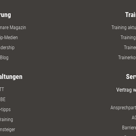
rung
Trai
nare Magazin
Training aktue
ip-Medien
Trainin
adership
Traine
Blog
Trainerko
altungen
Ser
TT
Vertrag w
BE
Ansprechpart
+tipps
A
raining
Barriere
insteiger