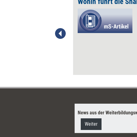
ten
Wohin führt die Sh
Das Schlagwort Corporate
Social Responsibility (CSR) hat
die Wirtschaftswelt in
Bewegung gebracht. Unter
diesem Label suchen
Unternehmen ihr soziales
Verantwortungsgefühl zu
beweisen. Sie versprechen
sich dadurch vor allem ein
höheres Ansehen bei ihren
Kunden und eine bessere
Reputation als Arbeitgeber.
Aber nicht immer geht die
Rechnung auf.
managerSeminare über die
Tücken von CSR und den Weg
News aus der Weiterbildungsw
zu einem gelungenen CSR-
Konzept.
Weiter