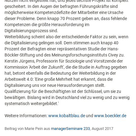
Nutzen nicht eingestellt hat, und jedes sechste Projekt ist komplett
gescheitert. In den Augen der befragten Führungskräfte sind
möglicherweise Kompetenzdefizite der Mitarbeiter eine Ursache
dieser Probleme. Denn knapp 70 Prozent geben an, dass fehlende
Kompetenzen die größte Herausforderung im
Digitalisierungsprozess sind.
Weiterbildung scheint also der entscheidende Faktor zu sein, wenn
die Digitalisierung gelingen soll. Dem stimmen auch knapp 40
Prozent der Befragten einer repräsentativen Studie der Hans-
Böckler-Stiftung und des Meinungsforschungsinstituts Civey zu.
Kerstin Jürgens, Professorin für Soziologie und Vorsitzende der
Kommission 'Arbeit der Zukunft', die die Studie in Auftrag gegeben
hat, betont ebenfalls die Bedeutung der Weiterbildung in der
Arbeitswelt 4.0: 'Eine große Mehrheit hat erkannt, dass die
Digitalisierung uns vor neue Herausforderungen stellt.
Qualifizierung für die Beschäftigten ist der Schlüssel, um sie zu
bewältigen. Bislang wird in Deutschland viel zu wenig und zu wenig
systematisch weitergebildet.'
Weitere Informationen:
www.kobaltblau.de
und
www.boeckler.de
Beitrag von Marie Pein aus
managerSeminare 233
, August 2017